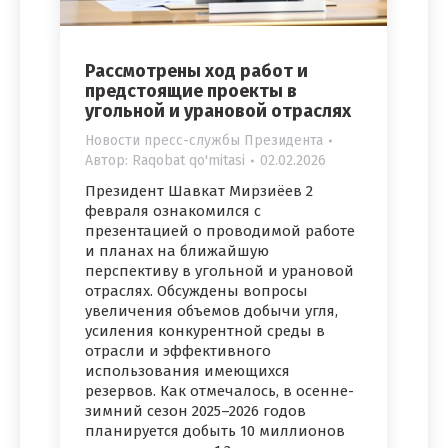
Рассмотрены ход работ и
предстоящие проекты в
угольной и урановой отраслях
Новости пресс-службы Президента
Автор:
Raqobat qo'mitasi
02.02.2026
Президент Шавкат Мирзиёев 2
февраля ознакомился с
презентацией о проводимой работе
и планах на ближайшую
перспективу в угольной и урановой
отраслях. Обсуждены вопросы
увеличения объемов добычи угля,
усиления конкурентной среды в
отрасли и эффективного
использования имеющихся
резервов. Как отмечалось, в осенне-
зимний сезон 2025–2026 годов
планируется добыть 10 миллионов