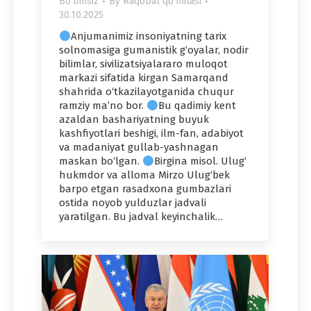
Bo'limsiz
By
Raqobat qo'mitasi
30.10.2025
Anjumanimiz insoniyatning tarix
solnomasiga gumanistik g‘oyalar, nodir
bilimlar, sivilizatsiyalararo muloqot
markazi sifatida kirgan Samarqand
shahrida o‘tkazilayotganida chuqur
ramziy ma’no bor.
Bu qadimiy kent
azaldan bashariyatning buyuk
kashfiyotlari beshigi, ilm-fan, adabiyot
va madaniyat gullab-yashnagan
maskan bo‘lgan.
Birgina misol. Ulug‘
hukmdor va alloma Mirzo Ulug‘bek
barpo etgan rasadxona gumbazlari
ostida noyob yulduzlar jadvali
yaratilgan. Bu jadval keyinchalik…