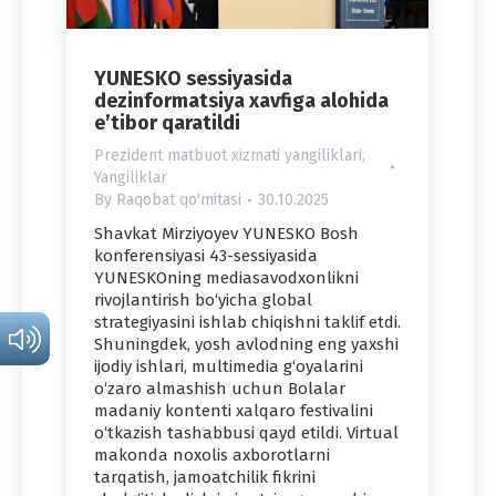
YUNESKO sessiyasida
dezinformatsiya xavfiga alohida
e’tibor qaratildi
Prezident matbuot xizmati yangiliklari
,
Yangiliklar
By
Raqobat qo'mitasi
30.10.2025
Shavkat Mirziyoyev YUNESKO Bosh
konferensiyasi 43-sessiyasida
YUNESKOning mediasavodxonlikni
rivojlantirish bo‘yicha global
strategiyasini ishlab chiqishni taklif etdi.
Shuningdek, yosh avlodning eng yaxshi
ijodiy ishlari, multimedia g‘oyalarini
o‘zaro almashish uchun Bolalar
madaniy kontenti xalqaro festivalini
o‘tkazish tashabbusi qayd etildi. Virtual
makonda noxolis axborotlarni
tarqatish, jamoatchilik fikrini