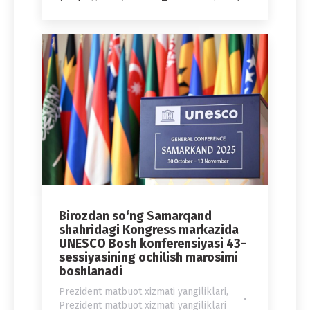
Birozdan so‘ng Samarqand
shahridagi Kongress markazida
UNESCO Bosh konferensiyasi 43-
sessiyasining ochilish marosimi
boshlanadi
Prezident matbuot xizmati yangiliklari
,
Prezident matbuot xizmati yangiliklari