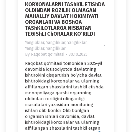
KORXONALARNI TAShKIL ETIShDA
OLDINDAN ROZILIK OLMAGAN
MAHALLIY DAVLAT HOKIMIYATI
ORGANLARI VA BOShQA
TAShKILOTLARGA NISBATAN
TEGIShLI ChORALAR KO‘RILDI
Yangiliklar
,
Yangiliklar
,
Yangiliklar
,
Yangiliklar
,
Yangiliklar
By
Raqobat qo'mitasi
30.10.2025
Raqobat qo‘mitasi tomonidan 2025-yil
davomida iqtisodiyotda davlatning
ishtirokini qisqartirish bo‘yicha davlat
ishtirokidagi korxonalar va ularning
affillangan shaxslarini tashkil etishda
monopoliyaga qarshi organning
oldindan roziligini olinganligi
masalalari yuzasidan monitoring
ishlari olib borildi. Olib borilgan
o‘rganish ishlari davomida, davlat
ishtirokidagi korxonalar va ularning
affillangan shaxslarini tashkil etgan