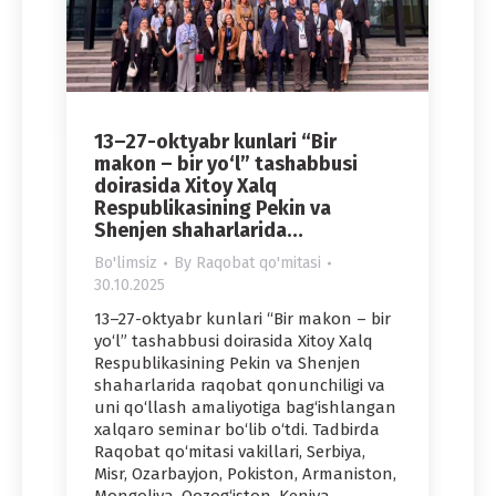
13–27-oktyabr kunlari “Bir
makon – bir yo‘l” tashabbusi
doirasida Xitoy Xalq
Respublikasining Pekin va
Shenjen shaharlarida…
Bo'limsiz
By
Raqobat qo'mitasi
30.10.2025
13–27-oktyabr kunlari “Bir makon – bir
yo‘l” tashabbusi doirasida Xitoy Xalq
Respublikasining Pekin va Shenjen
shaharlarida raqobat qonunchiligi va
uni qo‘llash amaliyotiga bag‘ishlangan
xalqaro seminar bo‘lib o‘tdi. Tadbirda
Raqobat qo‘mitasi vakillari, Serbiya,
Misr, Ozarbayjon, Pokiston, Armaniston,