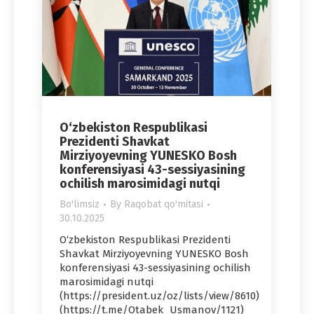
O‘zbekiston Respublikasi
Prezidenti Shavkat
Mirziyoyevning YUNESKO Bosh
konferensiyasi 43-sessiyasining
ochilish marosimidagi nutqi
Bo'limsiz
By
Raqobat qo'mitasi
30.10.2025
O‘zbekiston Respublikasi Prezidenti
Shavkat Mirziyoyevning YUNESKO Bosh
konferensiyasi 43-sessiyasining ochilish
marosimidagi nutqi
(https://president.uz/oz/lists/view/8610)
(https://t.me/Otabek_Usmanov/1121)