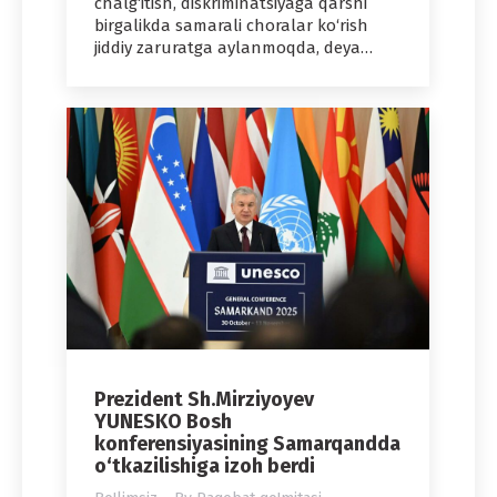
chalg‘itish, diskriminatsiyaga qarshi
birgalikda samarali choralar ko‘rish
jiddiy zaruratga aylanmoqda, deya…
Prezident Sh.Mirziyoyev
YUNESKO Bosh
konferensiyasining Samarqandda
o‘tkazilishiga izoh berdi