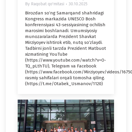
By
Raqobat qo'mitasi
30.10.2025
Birozdan so‘ng Samarqand shahridagi
Kongress markazida UNESCO Bosh
konferensiyasi 43-sessiyasining ochilish
marosimi boshlanadi. Umumsiyosiy
munozaralarda Prezident Shavkat
Mirziyoyev ishtirok etib, nutq so‘zlaydi.
Tadbirni jonli tarzda Prezident Matbuot
xizmatining YouTube
(https://www.youtube.com/watch?v=O-
TQ_pLthTU), Telegram va Facebook
(https://www.facebook.com/Mirziyoyev/videos/1675
rasmiy sahifalari orqali tomosha qiling.
(https://t.me/Otabek_Usmanov/1120)