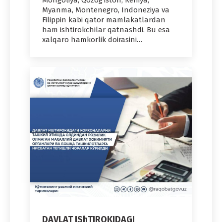
Mongoliya, Qozog‘iston, Keniya,
Myanma, Montenegro, Indoneziya va
Filippin kabi qator mamlakatlardan
ham ishtirokchilar qatnashdi. Bu esa
xalqaro hamkorlik doirasini…
DAVLAT IShTIROKIDAGI