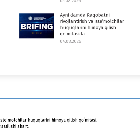
05.08.2026
Ayni damda Raqobatni
rivojlantirish va iste’molchilar
huquqlarini himoya qilish
qo‘mitasida
04.08.2026
ste'molchilar huquqlarini himoya qilish qoʻmitasi.
atilishi shart.