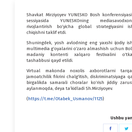
Shavkat Mirziyoyev YUNESKO Bosh konferensiyasi
sessiyasida YUNESKOning mediasavodxonl
rivojlantirish bo‘yicha global strategiyasini is
chiqishni taklif etdi.
Shuningdek, yosh avlodning eng yaxshi ijodiy ishl
multimedia g‘oyalarini o‘zaro almashish uchun Bol
madaniy kontenti xalqaro festivalini o‘tka
tashabbusi qayd etildi.
Virtual makonda noxolis axborotlarni tarqat
jamoatchilik fikrini chalg‘itish, diskriminatsiyaga q
birgalikda samarali choralar ko‘rish jiddiy zarur
aylanmoqda, deya ta’kidladi Sh.Mirziyoyev.
(
https://t.me/Otabek_Usmanov/1125
)
Ushbu yang
Share
S