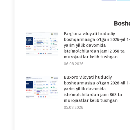
on
o
Faceboo
T
Boshq
Farg‘ona viloyati hududiy
boshqarmasiga o‘tgan 2026-yil 1
yarim yillik davomida
iste’molchilardan jami 2 358 ta
murojaatlar kelib tushgan
06.08.2026
Buxoro viloyati hududiy
boshqarmasiga o‘tgan 2026-yil 1
yarim yillik davomida
iste’molchilardan jami 868 ta
murojaatlar kelib tushgan
05.08.2026