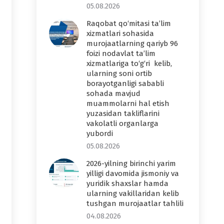
05.08.2026
Raqobat qo‘mitasi ta’lim
xizmatlari sohasida
murojaatlarning qariyb 96
foizi nodavlat ta’lim
xizmatlariga to‘g‘ri kelib,
ularning soni ortib
borayotganligi sababli
sohada mavjud
muammolarni hal etish
yuzasidan takliflarini
vakolatli organlarga
yubordi
05.08.2026
2026-yilning birinchi yarim
yilligi davomida jismoniy va
yuridik shaxslar hamda
ularning vakillaridan kelib
tushgan murojaatlar tahlili
04.08.2026