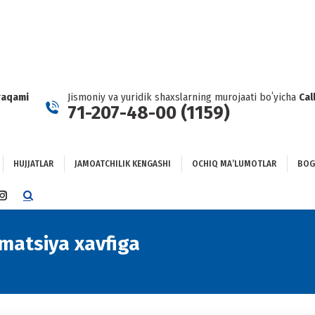
HUJJATLAR
JAMOATCHILIK KENGASHI
OCHIQ MAʼLUMOTLAR
GʻLANISH
raqami
Jismoniy va yuridik shaxslarning murojaati boʻyicha
Cal
71-207-48-00 (1159)
HUJJATLAR
JAMOATCHILIK KENGASHI
OCHIQ MAʼLUMOTLAR
BOG
TTER
INSTAGRAM
E
PAGE
NS
OPENS
matsiya xavfiga
You are here:
IN
NEW
DOW
WINDOW