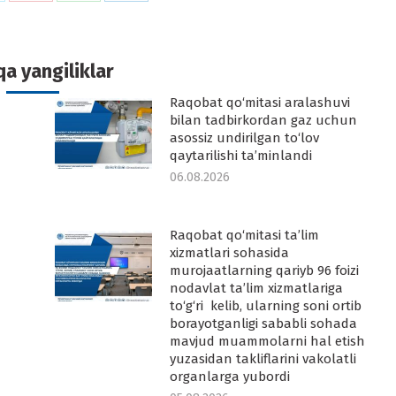
n
on
on
on
k
witter
Pinterest
WhatsApp
LinkedIn
a yangiliklar
Raqobat qo‘mitasi aralashuvi
-
bilan tadbirkordan gaz uchun
asossiz undirilgan to‘lov
qaytarilishi ta’minlandi
06.08.2026
Raqobat qo‘mitasi ta’lim
-
xizmatlari sohasida
murojaatlarning qariyb 96 foizi
nodavlat ta’lim xizmatlariga
to‘g‘ri kelib, ularning soni ortib
borayotganligi sababli sohada
mavjud muammolarni hal etish
yuzasidan takliflarini vakolatli
organlarga yubordi