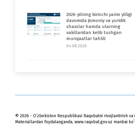
2026-yilning birinchi yarim yilligi
davomida jismoniy va yuridik
shaxslar hamda ularning
vakillaridan kelib tushgan
murojaatlar tahlili
04.08.2026
© 2026 - Oʻzbekiston Respublikasi Raqobatni rivojlantirish va i
Materiallardan foydalanganda, www.raqobat.gov.uz manbai koʻrs