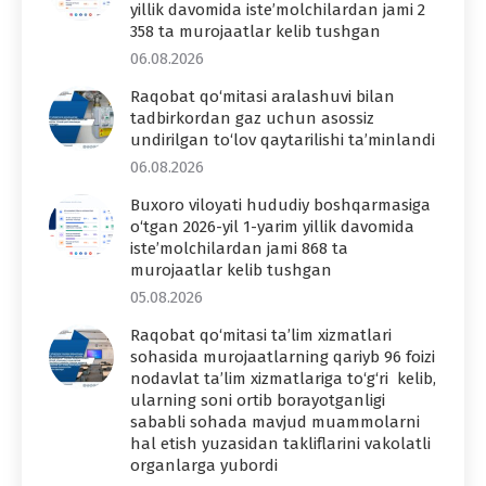
yillik davomida iste’molchilardan jami 2
358 ta murojaatlar kelib tushgan
06.08.2026
Raqobat qo‘mitasi aralashuvi bilan
tadbirkordan gaz uchun asossiz
undirilgan to‘lov qaytarilishi ta’minlandi
06.08.2026
Buxoro viloyati hududiy boshqarmasiga
o‘tgan 2026-yil 1-yarim yillik davomida
iste’molchilardan jami 868 ta
murojaatlar kelib tushgan
05.08.2026
Raqobat qo‘mitasi ta’lim xizmatlari
sohasida murojaatlarning qariyb 96 foizi
nodavlat ta’lim xizmatlariga to‘g‘ri kelib,
ularning soni ortib borayotganligi
sababli sohada mavjud muammolarni
hal etish yuzasidan takliflarini vakolatli
organlarga yubordi