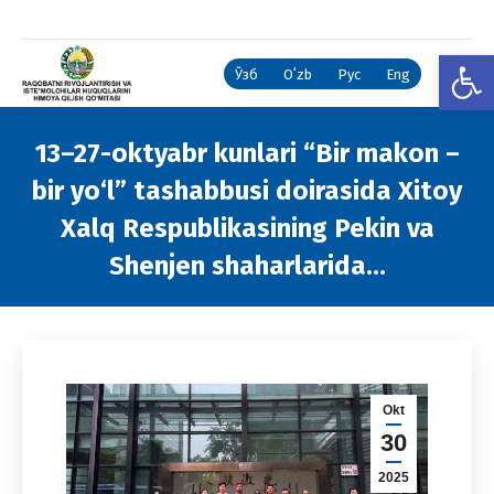
Open
Ўзб
Oʻzb
Рус
Eng
13–27-oktyabr kunlari “Bir makon –
bir yo‘l” tashabbusi doirasida Xitoy
Xalq Respublikasining Pekin va
Shenjen shaharlarida…
You are here:
Okt
30
2025