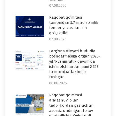
07.08.2026
Raqobat qo‘mitasi
tomonidan 5,7 mlrd so‘mlik
tender yuzasidan ish
qo‘zg‘atildi
07.08.2026
Farg‘ona viloyati hududiy
boshqarmasiga o‘tgan 2026-
yil 1-yarim yillik davomida
iste’molchilardan jami 2 358
ta murojaatlar kelib
tushgan
06.08.2026
Raqobat qo‘mitasi
aralashuvi bilan
tadbirkordan gaz uchun
asossiz undirilgan to‘lov
qaytarilishi ta’minlandi