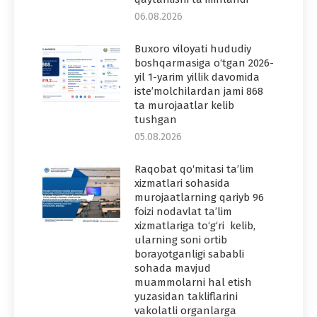
06.08.2026
Buxoro viloyati hududiy
boshqarmasiga o‘tgan 2026-
yil 1-yarim yillik davomida
iste’molchilardan jami 868
ta murojaatlar kelib
tushgan
05.08.2026
Raqobat qo‘mitasi ta’lim
xizmatlari sohasida
murojaatlarning qariyb 96
foizi nodavlat ta’lim
xizmatlariga to‘g‘ri kelib,
ularning soni ortib
borayotganligi sababli
sohada mavjud
muammolarni hal etish
yuzasidan takliflarini
vakolatli organlarga