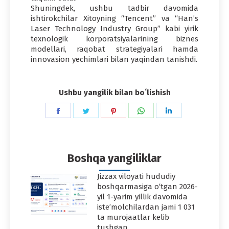
Shuningdek, ushbu tadbir davomida
ishtirokchilar Xitoyning “Tencent” va “Han’s
Laser Technology Industry Group” kabi yirik
texnologik korporatsiyalarining biznes
modellari, raqobat strategiyalari hamda
innovasion yechimlari bilan yaqindan tanishdi.
Ushbu yangilik bilan boʻlishish
Share
Share
Share
Share
Share
on
on
on
on
on
Facebook
Twitter
Pinterest
WhatsApp
LinkedIn
Boshqa yangiliklar
Jizzax viloyati hududiy
boshqarmasiga o‘tgan 2026-
yil 1-yarim yillik davomida
iste’molchilardan jami 1 031
ta murojaatlar kelib
tushgan