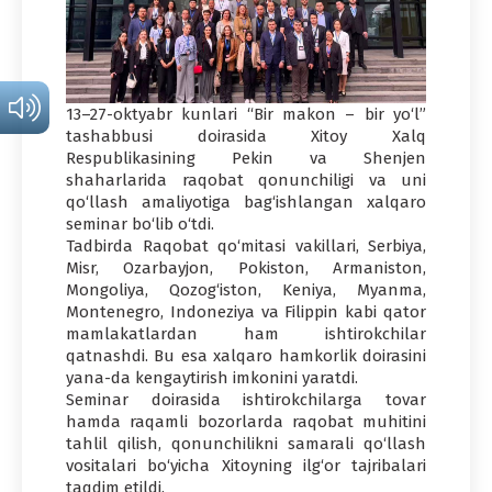
13–27-oktyabr kunlari “Bir makon – bir yo‘l”
tashabbusi doirasida Xitoy Xalq
Respublikasining Pekin va Shenjen
shaharlarida raqobat qonunchiligi va uni
qo‘llash amaliyotiga bag‘ishlangan xalqaro
seminar bo‘lib o‘tdi.
Tadbirda Raqobat qo‘mitasi vakillari, Serbiya,
Misr, Ozarbayjon, Pokiston, Armaniston,
Mongoliya, Qozog‘iston, Keniya, Myanma,
Montenegro, Indoneziya va Filippin kabi qator
mamlakatlardan ham ishtirokchilar
qatnashdi. Bu esa xalqaro hamkorlik doirasini
yana-da kengaytirish imkonini yaratdi.
Seminar doirasida ishtirokchilarga tovar
hamda raqamli bozorlarda raqobat muhitini
tahlil qilish, qonunchilikni samarali qo‘llash
vositalari bo‘yicha Xitoyning ilg‘or tajribalari
taqdim etildi.