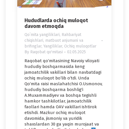
Hududlarda ochiq muloqot
davom etmoqda
Qoʻmita yangiliklari
,
Rahbariyat
chiqishlari, matbuot anjumani va
brifinglar
,
Yangiliklar
,
Ochiq muloqotlar
By
Raqobat qo'mitasi
02.05.2025
Raqobat qo‘mitasining Navoiy viloyati
hududiy boshqarmasida keng
jamoatchilik vakillari bilan navbatdagi
ochiq muloqot bo‘lib o‘tdi. Unda
Qo‘mita raisi maslahatchisi O.Usmonov,
hududiy boshqarma boshlig‘i
A.Muxammadiyev va boshqa tegishli
hamkor tashkilotlar, jamoatchilik
faollari hamda OAV vakillari ishtirok
etishdi. Mazkur ochiq muloqot
davomida, jismoniy va yuridik
shaxslardan 30 ga yaqin murojaat va