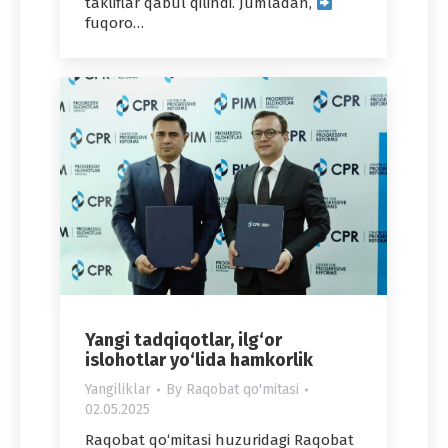
takliflar qabul qilindi. Jumladan,
fuqoro…
Yangi tadqiqotlar, ilg‘or
islohotlar yo‘lida hamkorlik
Yangiliklar
By
Raqobat qo'mitasi
02.05.2025
Raqobat qo‘mitasi huzuridagi Raqobat