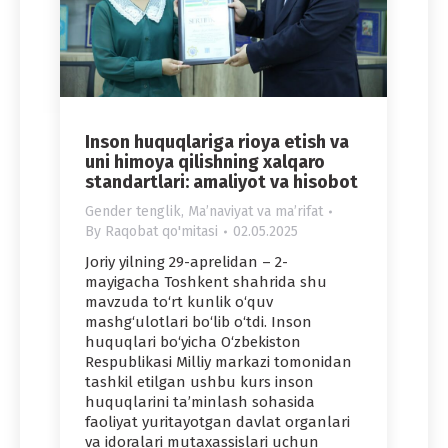
Inson huquqlariga rioya etish va
uni himoya qilishning xalqaro
standartlari: amaliyot va hisobot
Gender tenglik
,
Maʼnaviyat va maʼrifat
By
Raqobat qo'mitasi
02.05.2025
Joriy yilning 29-aprelidan – 2-
mayigacha Toshkent shahrida shu
mavzuda to‘rt kunlik o‘quv
mashg‘ulotlari bo‘lib o‘tdi. Inson
huquqlari bo‘yicha O‘zbekiston
Respublikasi Milliy markazi tomonidan
tashkil etilgan ushbu kurs inson
huquqlarini ta’minlash sohasida
faoliyat yuritayotgan davlat organlari
va idoralari mutaxassislari uchun