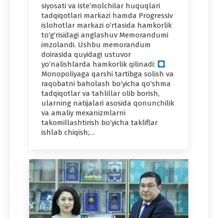
siyosati va iste’molchilar huquqlari
tadqiqotlari markazi hamda Progressiv
islohotlar markazi o‘rtasida hamkorlik
to‘g‘risidagi anglashuv Memorandumi
imzolandi. Ushbu memorandum
doirasida quyidagi ustuvor
yo‘nalishlarda hamkorlik qilinadi:
Monopoliyaga qarshi tartibga solish va
raqobatni baholash bo‘yicha qo‘shma
tadqiqotlar va tahlillar olib borish,
ularning natijalari asosida qonunchilik
va amaliy mexanizmlarni
takomillashtirish bo‘yicha takliflar
ishlab chiqish;…