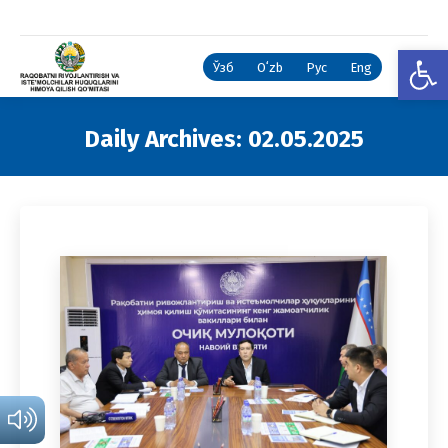
Open
Ўзб
Oʻzb
Рус
Eng
Daily Archives:
02.05.2025
You are here: