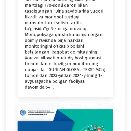
martdagi 170-sonli qarori bilan
tasdiqlangan “Birja savdolarida yuqori
likvidli va monopol turdagi
mahsulotlarni sotish tartibi
to‘g‘risida”gi Nizomiga muvofiq,
Monopoliyaga qarshi kurashish organi
doimiy ravishda birja narxlari
monitoringini o‘tkazib borishi
belgilangan. Raqobat qo‘mitasining
Xorazm viloyati hududiy boshqarmasi
tomonidan o‘tkazilgan monitorning
natijasida, “GURLAN GLOBAL TEKS” MChJ
tomonidan 2023-yildan 2024-yilning 1-
avgustgacha bo‘lgan faoliyati
davomida 54…