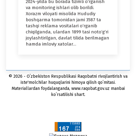
2024-yilda bu borada tizimli o‘rganish
va monitoring ishlari olib borildi.
Xorazm viloyati misolida Hududiy
boshqarma tomonidan jami 3587 ta
tashqi reklama vositalari o‘rganib
chiqilganda, ulardan 1899 tasi noto‘g‘ri
joylashtirilgan, davlat tilida berilmagan
hamda imloviy xatolar…
© 2026 - Oʻzbekiston Respublikasi Raqobatni rivojlantirish va
iste'molchilar huquqlarini himoya qilish qoʻmitasi.
Materiallardan foydalanganda, www.raqobat.gov.uz manbai
koʻrsatilishi shart.