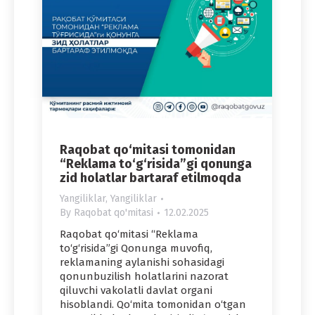
Raqobat qo‘mitasi tomonidan
“Reklama to‘g‘risida”gi qonunga
zid holatlar bartaraf etilmoqda
Yangiliklar
,
Yangiliklar
By
Raqobat qo'mitasi
12.02.2025
Raqobat qo‘mitasi “Reklama
to‘g‘risida”gi Qonunga muvofiq,
reklamaning aylanishi sohasidagi
qonunbuzilish holatlarini nazorat
qiluvchi vakolatli davlat organi
hisoblandi. Qo‘mita tomonidan o‘tgan