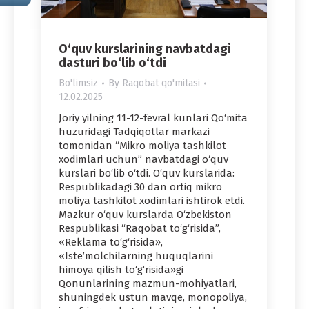
O‘quv kurslarining navbatdagi
dasturi bo‘lib o‘tdi
Bo'limsiz
By
Raqobat qo'mitasi
12.02.2025
Joriy yilning 11-12-fevral kunlari Qo‘mita
huzuridagi Tadqiqotlar markazi
tomonidan “Mikro moliya tashkilot
xodimlari uchun” navbatdagi o‘quv
kurslari bo‘lib o‘tdi. O‘quv kurslarida:
Respublikadagi 30 dan ortiq mikro
moliya tashkilot xodimlari ishtirok etdi.
Mazkur o‘quv kurslarda O‘zbekiston
Respublikasi “Raqobat to‘g‘risida”,
«Reklama to‘g‘risida»,
«Iste’molchilarning huquqlarini
himoya qilish to‘g‘risida»gi
Qonunlarining mazmun-mohiyatlari,
shuningdek ustun mavqe, monopoliya,