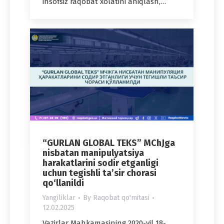
insofsiz raqobat xolatini aniqlash,…
“GURLAN GLOBAL TEKS” MChJga
nisbatan manipulyatsiya
harakatlarini sodir etganligi
uchun tegishli ta’sir chorasi
qo‘llanildi
Yangiliklar
By
Raqobat qo'mitasi
12.02.2025
Vazirlar Mahkamasining 2020-yil 18-