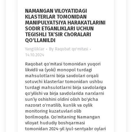
NAMANGAN VILOYATIDAGI
KLASTERLAR TOMONIDAN
MANIPULYATSIYA HARAKATLARINI
SODIR ETGANLIKLARI UCHUN
TEGISHLI TA’SIR ChORALARI
QO‘LLANILDI
Yangiliklar
By
Raqobat qo'mitasi
14.10.2024
Raqobat qo‘mitasi tomonidan yuqori
likvidli va (yoki) monopol turdagi
mahsulotlarni birja savdolari orqali
sotuvchi klasterlar tomonidan ushbu
turdagi mahsulotlarni birja savdolariga
qo‘yilishi va birja savdolarida narxlarni
sun’iy oshishini oldini olish bo‘yicha
nazorat o‘rnatilib, kunlik va oylik
monitoring kuzatuvlari olib
borilmoqda. Qo‘mitaning Namangan
viloyat hududiy boshqarmasi
tomonidan 2024-yil iyul-sentyabr oylari