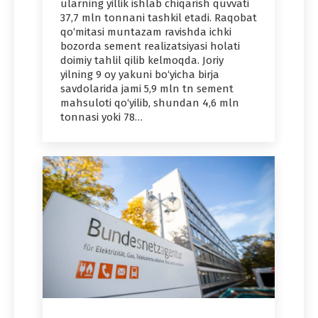
ularning yillik ishlab chiqarish quvvati
37,7 mln tonnani tashkil etadi. Raqobat
qo‘mitasi muntazam ravishda ichki
bozorda sement realizatsiyasi holati
doimiy tahlil qilib kelmoqda. Joriy
yilning 9 oy yakuni bo‘yicha birja
savdolarida jami 5,9 mln tn sement
mahsuloti qo‘yilib, shundan 4,6 mln
tonnasi yoki 78…