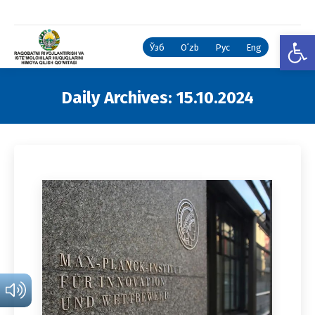
Open
Ўзб
Oʻzb
Рус
Eng
Daily Archives:
15.10.2024
You are here: