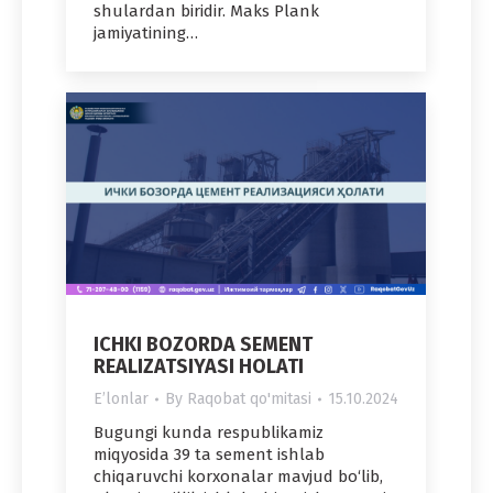
shulardan biridir. Maks Plank
jamiyatining…
ICHKI BOZORDA SEMENT
REALIZATSIYASI HOLATI
Eʼlonlar
By
Raqobat qo'mitasi
15.10.2024
Bugungi kunda respublikamiz
miqyosida 39 ta sement ishlab
chiqaruvchi korxonalar mavjud bo‘lib,