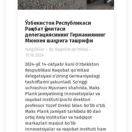
Ўзбекистон Республикаси
Рақобат қўмитаси
делегациясининг Германиянинг
Мюнхен шаҳрига ташрифи
Yangiliklar
By
Raqobat qo'mitasi
15.10.2024
2024-yil 14-oktyabr kuni O‘zbekiston
Respublikasi Raqobat qo‘mitasi
delegatsiyasi o‘zining Germaniyadagi
tashriflarini yakunladi. So‘nggi
uchrashuv Myunxen shahrida, Maks
Plank jamiyatining Innovatsiyalar va
raqobat instituti ijrochi direktori
professor Yozef Dreksl bilan bo‘lib o‘tdi.
Maks Plank Jamiyati tarkibida 80 dan
ortiq ilmiy institutlar va tadqiqot
markazlari mavjud bo‘lib
Innovatsiyalar va raqobat instituti ham