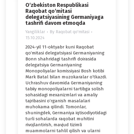
O‘zbekiston Respublikasi
Raqobat qo‘mitasi
delegatsiyasining Germaniyaga
tashrifi davom etmoqda
Yangiliklar
By
Raqobat qo'mitasi
15.10.2024
2024-yil 11-oktyabr kuni Raqobat
qo‘mitasi delegatsiyasi Germaniyaning
Bonn shahridagi tashrifi doirasida
delegatsiya Germaniyaning
Monopoliyalar komissiyasi Bosh kotibi
Mark Batal bilan muzokaralar o‘tkazdi.
Uchrashuv davomida Germaniyaning
tabiiy monopoliyalarni tartibga solish
sohasidagi mexanizmlari va amaliy
tajribasini o‘rganish masalalari
muhokama qilindi. Tomonlar,
shuningdek, Germaniya iqtisodiyotidagi
turli sohalarda raqobat muhitini
rivojlantirish, mavjud tizimli
muammolarni tahlil qilish va ularni