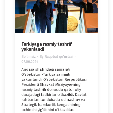
Turkiyaga rasmiy tashrif
yakunlandi
Bo'limsiz
By
Raqobat qo'mitasi
07.06.2024
Anqara shahridagi samarali
O‘zbekiston-Turkiya sammiti
yakunlandi. O‘zbekiston Respublikasi
Prezidenti Shavkat Mirziyoyevning
rasmiy tashrifi doirasida qator oliy
darajadagi tadbirlar o‘tkazildi. Davlat
rahbarlari tor doirada uchrashuv va
Strategik hamkorlik kengashining
uchinchi yig‘ilishini o‘tkazdilar.