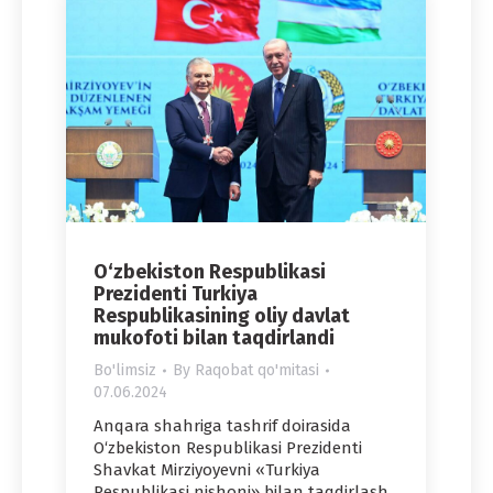
O‘zbekiston Respublikasi
Prezidenti Turkiya
Respublikasining oliy davlat
mukofoti bilan taqdirlandi
Bo'limsiz
By
Raqobat qo'mitasi
07.06.2024
Anqara shahriga tashrif doirasida
O‘zbekiston Respublikasi Prezidenti
Shavkat Mirziyoyevni «Turkiya
Respublikasi nishoni» bilan taqdirlash