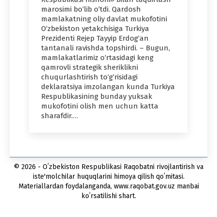
marosimi bo‘lib o‘tdi. Qardosh
mamlakatning oliy davlat mukofotini
O‘zbekiston yetakchisiga Turkiya
Prezidenti Rejep Tayyip Erdog‘an
tantanali ravishda topshirdi. – Bugun,
mamlakatlarimiz o‘rtasidagi keng
qamrovli strategik sheriklikni
chuqurlashtirish to‘g‘risidagi
deklaratsiya imzolangan kunda Turkiya
Respublikasining bunday yuksak
mukofotini olish men uchun katta
sharafdir.…
© 2026 - Oʻzbekiston Respublikasi Raqobatni rivojlantirish va
iste'molchilar huquqlarini himoya qilish qoʻmitasi.
Materiallardan foydalanganda, www.raqobat.gov.uz manbai
koʻrsatilishi shart.