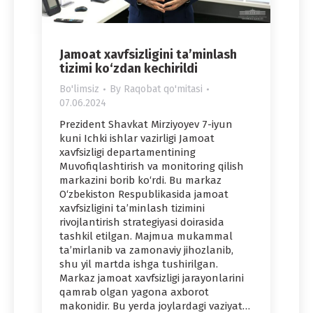
Jamoat xavfsizligini ta’minlash
tizimi ko‘zdan kechirildi
Bo'limsiz
By
Raqobat qo'mitasi
07.06.2024
Prezident Shavkat Mirziyoyev 7-iyun
kuni Ichki ishlar vazirligi Jamoat
xavfsizligi departamentining
Muvofiqlashtirish va monitoring qilish
markazini borib ko‘rdi. Bu markaz
O‘zbekiston Respublikasida jamoat
xavfsizligini ta’minlash tizimini
rivojlantirish strategiyasi doirasida
tashkil etilgan. Majmua mukammal
ta’mirlanib va zamonaviy jihozlanib,
shu yil martda ishga tushirilgan.
Markaz jamoat xavfsizligi jarayonlarini
qamrab olgan yagona axborot
makonidir. Bu yerda joylardagi vaziyat…