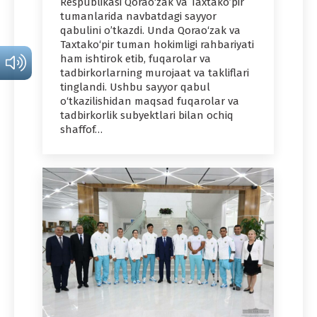
Respublikasi Qorao‘zak va Taxtako’pir
tumanlarida navbatdagi sayyor
qabulini o’tkazdi. Unda Qorao‘zak va
Taxtako‘pir tuman hokimligi rahbariyati
ham ishtirok etib, fuqarolar va
tadbirkorlarning murojaat va takliflari
tinglandi. Ushbu sayyor qabul
o‘tkazilishidan maqsad fuqarolar va
tadbirkorlik subyektlari bilan ochiq
shaffof…