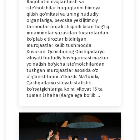
Raqobatni rivojlantirish va
iste’molchilar huquqlarini himoya
qilish qo‘mitasi va uning hududiy
organlariga, bevosita yeki ijtimoiy
tarmoqlar orqali chiqindi bilan bog‘liq
muammolar yuzasidan fuqarolardan
ko‘plab e’tirozlar bildirilgan
murojaatlar kelib tushmoqda.
Xususan, Qo‘mitaning Qashqadaryo
viloyati hududiy boshqarmasi mazkur
yo‘nalish bo‘yicha iste’molchilardan
tushgan murojaatlar asosida o‘z
o‘rganishlarini o‘tkazdi. Ma’lumki,
Qashqadaryo viloyati statistik
ko‘rsatgichlariga ko‘ra, viloyat 15 ta
tuman (shahar)larga ega bo‘lib,…