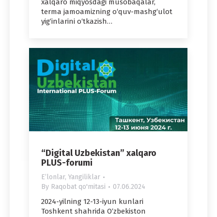
xalqaro miqyosdagi musobaqalar,
terma jamoamizning o‘quv-mashg‘ulot
yig‘inlarini o‘tkazish…
“Digital Uzbekistan” xalqaro
PLUS-forumi
Eʼlonlar
,
Yangiliklar
By
Raqobat qo'mitasi
07.06.2024
2024-yilning 12-13-iyun kunlari
Toshkent shahrida O‘zbekiston