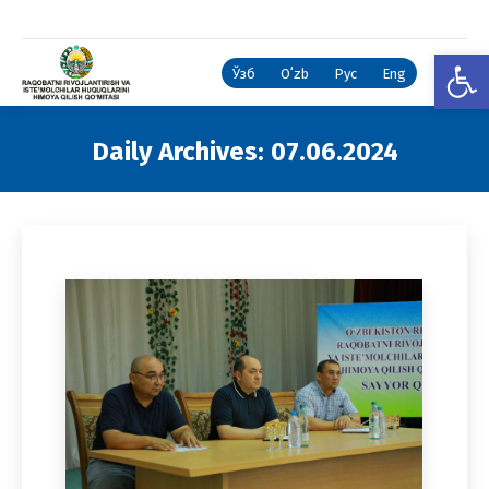
Open
Ўзб
Oʻzb
Рус
Eng
Daily Archives:
07.06.2024
You are here: