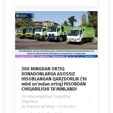
300 MINGDAN ORTIQ
XONADONLARGA ASOSSIZ
HISOBLANGAN QARZDORLIK (10
mlrd so‘mdan ortiq) HISOBDAN
CHIQARILISHI TA’MINLANDI
Qoʻmita yangiliklari
,
Yangiliklar
,
Yangiliklar
By
Raqobat qo'mitasi
07.06.2024