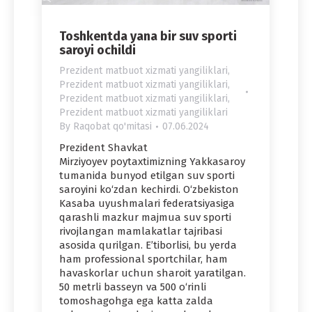
Toshkentda yana bir suv sporti
saroyi ochildi
Prezident matbuot xizmati yangiliklari
,
Prezident matbuot xizmati yangiliklari
,
Prezident matbuot xizmati yangiliklari
,
Prezident matbuot xizmati yangiliklari
By
Raqobat qo'mitasi
07.06.2024
Prezident Shavkat
Mirziyoyev poytaxtimizning Yakkasaroy
tumanida bunyod etilgan suv sporti
saroyini ko‘zdan kechirdi. O‘zbekiston
Kasaba uyushmalari federatsiyasiga
qarashli mazkur majmua suv sporti
rivojlangan mamlakatlar tajribasi
asosida qurilgan. E’tiborlisi, bu yerda
ham professional sportchilar, ham
havaskorlar uchun sharoit yaratilgan.
50 metrli basseyn va 500 o‘rinli
tomoshagohga ega katta zalda