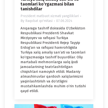
taomlari ko‘rgazmasi bilan
tanishdilar
Prezident matbuot xizmati yangiliklari
By
Raqobat qo'mitasi
07.06.2024
Anqaraga tashrif doirasida O‘zbekiston
Respublikasi Prezidenti Shavkat
Mirziyoyev va rafiqasi Turkiya
Respublikasi Prezidenti Rejep Tayyip
Erdog‘an va rafiqasi hamrohligida
Turkiya xalq amaliy san’ati va taomlari
ko‘rgazmasiga tashrif buyurdilar. Oliy
martabali mehmonlarga xalq ijodi
jamoalarining teatrlashtirilgan
chiqishlari namoyish etildi. Madaniy
almashinuvlar qardosh xalqlarimizni
yaqinlashtirish va do‘stligini
mustahkamlashda muhim o‘rin tutishi
qayd etildi.