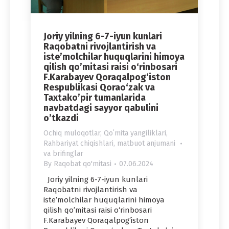
Joriy yilning 6-7-iyun kunlari
Raqobatni rivojlantirish va
iste’molchilar huquqlarini himoya
qilish qo’mitasi raisi o‘rinbosari
F.Karabayev Qoraqalpog‘iston
Respublikasi Qorao‘zak va
Taxtako’pir tumanlarida
navbatdagi sayyor qabulini
o’tkazdi
Ochiq muloqotlar
,
Qoʻmita yangiliklari
,
Rahbariyat chiqishlari, matbuot anjumani
va brifinglar
By
Raqobat qo'mitasi
07.06.2024
Joriy yilning 6-7-iyun kunlari
Raqobatni rivojlantirish va
iste’molchilar huquqlarini himoya
qilish qo’mitasi raisi o‘rinbosari
F.Karabayev Qoraqalpog‘iston