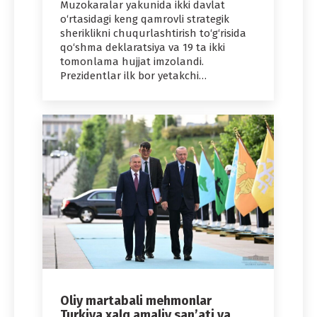
Muzokaralar yakunida ikki davlat
o‘rtasidagi keng qamrovli strategik
sheriklikni chuqurlashtirish to‘g‘risida
qo‘shma deklaratsiya va 19 ta ikki
tomonlama hujjat imzolandi.
Prezidentlar ilk bor yetakchi…
Oliy martabali mehmonlar
Turkiya xalq amaliy san’ati va