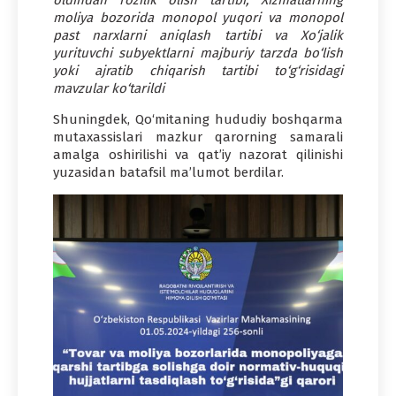
moliya bozorida monopol yuqori va monopol
past narxlarni aniqlash tartibi va Xo‘jalik
yurituvchi subyektlarni majburiy tarzda bo‘lish
yoki ajratib chiqarish tartibi to‘g‘risidagi
mavzular ko‘tarildi
Shuningdek, Qo‘mitaning hududiy boshqarma
mutaxassislari mazkur qarorning samarali
amalga oshirilishi va qat’iy nazorat qilinishi
yuzasidan batafsil ma’lumot berdilar.