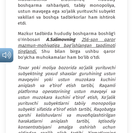
boshqarma rahbariyati, tabiiy monopoliya,
ustun mavqega ega xo’jalik yurituvchi subyekt
vakillari va boshqa tadbirkorlar ham ishtirok
etdi.
Mazkur tadbirda hududiy boshqarma boshlig‘i
o‘rinbosari
A.Salimovning
256-son qaror
mazmun-mohiyatiga bag’ishlangan taqdimoti
tinglandi.
Shu bilan birga ushbu qaror
bo’yicha muhokamalar ham bo‘lib o‘tdi.
Tovar yoki moliya bozorida xo‘jalik yurituvchi
subyektning yoxud shaxslar guruhining ustun
mavqeyini yoki ustun muzokara kuchini
aniqlash va e’tirof etish tartibi, Raqamli
platforma operatorining ustun mavqeyi va
ustun muzokara kuchini e’tirof etish, Xo‘jalik
yurituvchi subyektlarni tabiiy monopoliya
subyekti sifatida e’tirof etish tartibi, Raqobatga
qarshi kelishuvlarni va muvofiqlashtirilgan
harakatlarni aniqlash tartibi, Iqtisodiy
konsentratsiyani amalga oshirish uchun
oldindan rozilik olish tartibi, Xizmatlarning