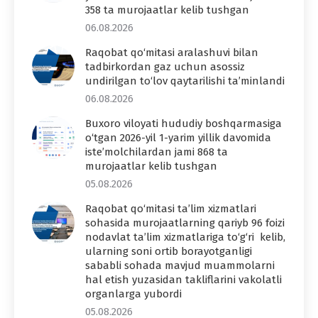
358 ta murojaatlar kelib tushgan
06.08.2026
Raqobat qo‘mitasi aralashuvi bilan
tadbirkordan gaz uchun asossiz
undirilgan to‘lov qaytarilishi ta’minlandi
06.08.2026
Buxoro viloyati hududiy boshqarmasiga
o‘tgan 2026-yil 1-yarim yillik davomida
iste’molchilardan jami 868 ta
murojaatlar kelib tushgan
05.08.2026
Raqobat qo‘mitasi ta’lim xizmatlari
sohasida murojaatlarning qariyb 96 foizi
nodavlat ta’lim xizmatlariga to‘g‘ri kelib,
ularning soni ortib borayotganligi
sababli sohada mavjud muammolarni
hal etish yuzasidan takliflarini vakolatli
organlarga yubordi
05.08.2026