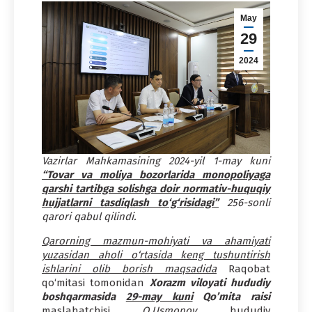
May
29
2024
Vazirlar Mahkamasining 2024-yil 1-may kuni
“Tovar va moliya bozorlarida monopoliyaga
qarshi tartibga solishga doir normativ-huquqiy
hujjatlarni tasdiqlash to‘g‘risidagi”
256-sonli
qarori qabul qilindi.
Qarorning mazmun-mohiyati va ahamiyati
yuzasidan aholi o‘rtasida keng tushuntirish
ishlarini olib borish maqsadida
Raqobat
qo‘mitasi tomonidan
Xorazm viloyati hududiy
boshqarmasida
29-may kuni
Qo’mita raisi
maslahatchisi
O.Usmonov,
hududiy