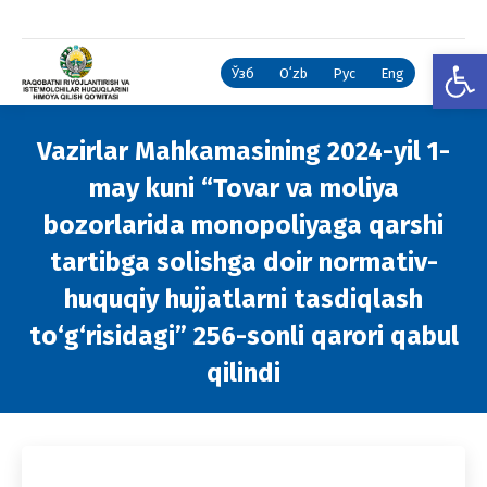
Open
Ўзб
Oʻzb
Рус
Eng
Vazirlar Mahkamasining 2024-yil 1-
may kuni “Tovar va moliya
bozorlarida monopoliyaga qarshi
tartibga solishga doir normativ-
huquqiy hujjatlarni tasdiqlash
to‘g‘risidagi” 256-sonli qarori qabul
qilindi
You are here: