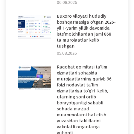
06.08.2026
Buxoro viloyati hududiy
boshqarmasiga o‘tgan 2026-
yil 1-yarim yillik davomida
iste’molchilardan jami 868
ta murojaatlar kelib
tushgan
05.08.2026
Raqobat qo‘mitasi ta’lim
xizmatlari sohasida
murojaatlarning qariyb 96
foizi nodavlat ta’lim
xizmatlariga to‘g‘ri kelib,
ularning soni ortib
borayotganligi sababli
sohada mavjud
muammolarni hal etish
yuzasidan takliflarini
vakolatli organlarga
yubordi