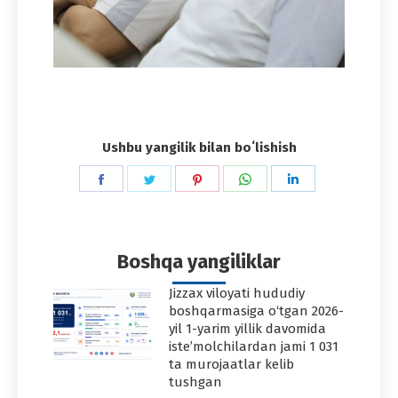
Ushbu yangilik bilan boʻlishish
Share
Share
Share
Share
Share
on
on
on
on
on
Facebook
Twitter
Pinterest
WhatsApp
LinkedIn
Boshqa yangiliklar
Jizzax viloyati hududiy
boshqarmasiga o‘tgan 2026-
yil 1-yarim yillik davomida
iste’molchilardan jami 1 031
ta murojaatlar kelib
tushgan