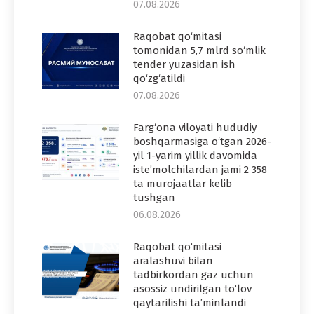
07.08.2026
Raqobat qo‘mitasi
tomonidan 5,7 mlrd so‘mlik
tender yuzasidan ish
qo‘zg‘atildi
07.08.2026
Farg‘ona viloyati hududiy
boshqarmasiga o‘tgan 2026-
yil 1-yarim yillik davomida
iste’molchilardan jami 2 358
ta murojaatlar kelib
tushgan
06.08.2026
Raqobat qo‘mitasi
aralashuvi bilan
tadbirkordan gaz uchun
asossiz undirilgan to‘lov
qaytarilishi ta’minlandi