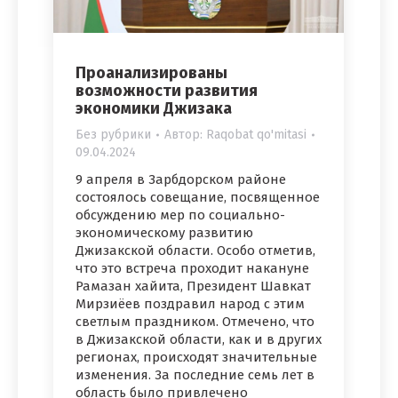
Проанализированы
возможности развития
экономики Джизака
Без рубрики
Автор:
Raqobat qo'mitasi
09.04.2024
9 апреля в Зарбдорском районе
состоялось совещание, посвященное
обсуждению мер по социально-
экономическому развитию
Джизакской области. Особо отметив,
что это встреча проходит накануне
Рамазан хайита, Президент Шавкат
Мирзиёев поздравил народ с этим
светлым праздником. Отмечено, что
в Джизакской области, как и в других
регионах, происходят значительные
изменения. За последние семь лет в
область было привлечено