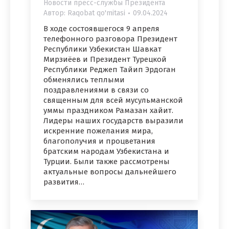
Новости пресс-службы Президента
Автор:
Raqobat qo'mitasi
09.04.2024
В ходе состоявшегося 9 апреля
телефонного разговора Президент
Республики Узбекистан Шавкат
Мирзиёев и Президент Турецкой
Республики Реджеп Тайип Эрдоган
обменялись теплыми
поздравлениями в связи со
священным для всей мусульманской
уммы праздником Рамазан хайит.
Лидеры наших государств выразили
искренние пожелания мира,
благополучия и процветания
братским народам Узбекистана и
Турции. Были также рассмотрены
актуальные вопросы дальнейшего
развития…