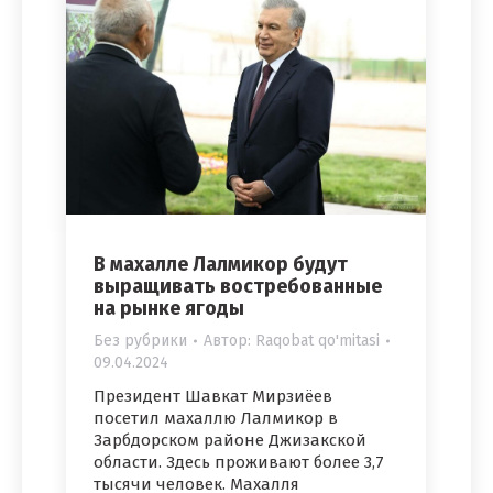
В махалле Лалмикор будут
выращивать востребованные
на рынке ягоды
Без рубрики
Автор:
Raqobat qo'mitasi
09.04.2024
Президент Шавкат Мирзиёев
посетил махаллю Лалмикор в
Зарбдорском районе Джизакской
области. Здесь проживают более 3,7
тысячи человек. Махалля