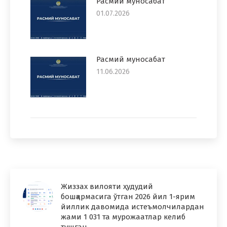
Расмий муносабат
01.07.2026
Расмий муносабат
11.06.2026
Жиззах вилояти ҳудудий
бошқармасига ўтган 2026 йил 1-ярим
йиллик давомида истеъмолчилардан
жами 1 031 та мурожаатлар келиб
тушган