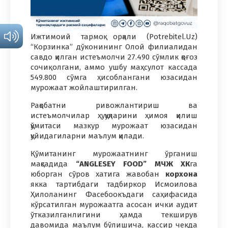
Ижтимоий тармоқ орқали (Potrebitel.Uz)
“Корзинка” дўконининг Олой филиалидан
савдо қилган истеъмолчи 27.490 сўмлик қоғоз
сочиқ олгани, аммо ушбу маҳсулот кассада
549.800 сўмга ҳисоблангани юзасидан
мурожаат жойлаштирилган.
Рақобатни ривожлантириш ва
истеъмолчилар ҳуқуқларини ҳимоя қилиш
қўмитаси мазкур мурожаат юзасидан
қуйидагиларни маълум қилади.
Қўмитанинг мурожаатнинг ўрганиш
мақсадида
“ANGLESEY FOOD” МЧЖ
ХК
га
юборган сўров хатига жавобан
корхона
якка тартибдаги тадбиркор Исмоилова
Ҳилоланинг Фаcебоокъдаги саҳифасида
кўрсатилган мурожаатга асосан ички аудит
ўтказилганлигини ҳамда текширув
давомида маълум бўлишича, кассир чекда