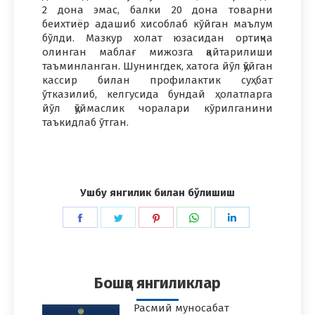
2 дона эмас, балки 20 дона товарни
беихтиёр адашиб хисоблаб кўйган маълум
бўлди. Мазкур холат юзасидан ортиқча
олинган маблағ мижозга қайтарилиши
таъминланган. Шунингдек, хатога йўл қўйган
кассир билан профилактик суҳбат
ўтказилиб, келгусида бундай ҳолатларга
йўл қўймаслик чоралари кўрилганини
таъкидлаб ўтган.
Ушбу янгилик билан бўлишиш
Share
Share
Share
Share
Share
on
on
on
on
on
Facebook
Twitter
Pinterest
WhatsApp
LinkedIn
Бошқа янгиликлар
Расмий муносабат