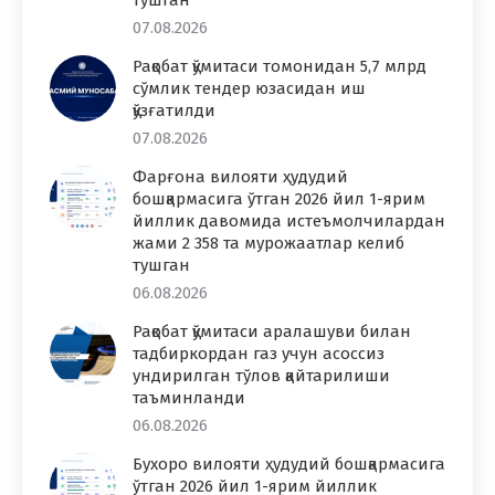
07.08.2026
Рақобат қўмитаси томонидан 5,7 млрд
сўмлик тендер юзасидан иш
қўзғатилди
07.08.2026
Фарғона вилояти ҳудудий
бошқармасига ўтган 2026 йил 1-ярим
йиллик давомида истеъмолчилардан
жами 2 358 та мурожаатлар келиб
тушган
06.08.2026
Рақобат қўмитаси аралашуви билан
тадбиркордан газ учун асоссиз
ундирилган тўлов қайтарилиши
таъминланди
06.08.2026
Бухоро вилояти ҳудудий бошқармасига
ўтган 2026 йил 1-ярим йиллик