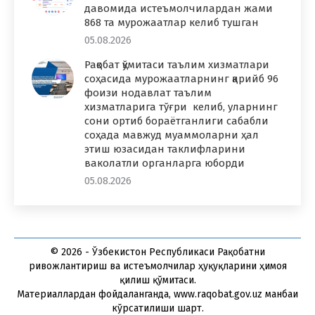
давомида истеъмолчилардан жами
868 та мурожаатлар келиб тушган
05.08.2026
Рақобат қўмитаси таълим хизматлари
соҳасида мурожаатларнинг қарийб 96
фоизи нодавлат таълим
хизматларига тўғри келиб, уларнинг
сони ортиб бораётганлиги сабабли
соҳада мавжуд муаммоларни ҳал
этиш юзасидан таклифларини
ваколатли органларга юборди
05.08.2026
© 2026 - Ўзбекистон Республикаси Рақобатни
ривожлантириш ва истеъмолчилар ҳуқуқларини ҳимоя
қилиш қўмитаси.
Материаллардан фойдаланганда, www.raqobat.gov.uz манбаи
кўрсатилиши шарт.