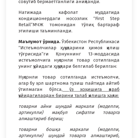
совутиб бермаётганлиги аниқланди.
Натижада кафолат муддатида
кондиционердаги носозлик “First Step
Retail”МЧЖ томонидан тўлиқ бартараф
этилиши таъминланди.
Маълумот ўрнида.
Ўзбекистон Республикаси
“Истеъмолчилар ҳуқуқларини ҳимоя қилиш
тўғрисида”ги Қонуннинг 13-моддасида
истеъмолчига нуқсонли товар сотилганда
унинг қуйидаги ҳуқуқлари белгилаб берилган:
Нуқсонли товар сотилганда истеъмолчи,
агар бу ҳол шартнома тузиш пайтида айтиб
ўтилмаган бўлса
, ўз хоҳишига қараб
қуйидагилардан бирини талаб қилишга ҳақли:
товарни айни шундай маркали (моделли,
артикулли) мақбул сифатли товарга
алмаштириб бериш;
товарни бошқа маркали (моделли,
артикулли) шундай товарга алмаштириб,