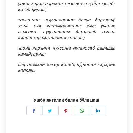
унинг харид нархини тегишинча қайта ҳисоб-
китоб қилиш;
товарнинг нуқсонларини бепул бартараф
этиш ёки истеъмолчининг ёхуд учинчи
шахснинг нуқсонларни бартараф этишга
қилган харажатларини қоплаш;
харид нархини нуқсонга мутаносиб равишда
камайтириш;
шартномани бекор қилиб, кўрилган зарарни
қоплаш.
Ушбу янгилик билан бўлишиш
Share
Share
Share
Share
Share
on
on
on
on
on
Facebook
Twitter
Pinterest
WhatsApp
LinkedIn