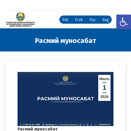
Open
Ўзб
Oʻzb
Рус
Eng
Расмий муносабат
You are here:
Июль
1
2026
Расмий муносабат