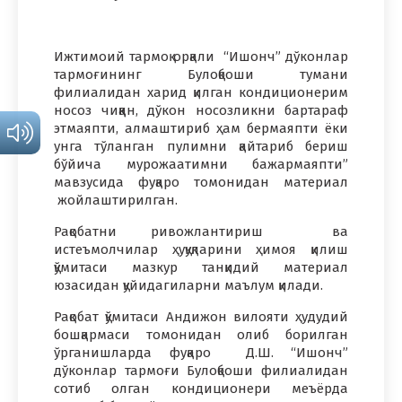
Ижтимоий тармоқ орқали “Ишонч” дўконлар
тармоғининг Булоқбоши тумани
филиалидан харид қилган кондиционерим
носоз чиққан, дўкон носозликни бартараф
этмаяпти, алмаштириб ҳам бермаяпти ёки
унга тўланган пулимни қайтариб бериш
бўйича мурожаатимни бажармаяпти”
мавзусида фуқаро томонидан материал
жойлаштирилган.
Рақобатни ривожлантириш ва
истеъмолчилар ҳуқуқларини ҳимоя қилиш
қўмитаси мазкур танқидий материал
юзасидан қуйидагиларни маълум қилади.
Рақобат қўмитаси Андижон вилояти ҳудудий
бошқармаси томонидан олиб борилган
ўрганишларда фуқаро Д.Ш. “Ишонч”
дўконлар тармоғи Булоқбоши филиалидан
сотиб олган кондиционери меъёрда