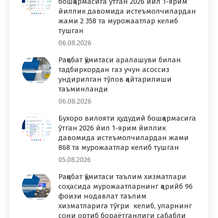
бошқармасига ўтган 2026 йил 1-ярим
йиллик давомида истеъмолчилардан
жами 2 358 та мурожаатлар келиб
тушган
06.08.2026
Рақобат қўмитаси аралашуви билан
тадбиркордан газ учун асоссиз
ундирилган тўлов қайтарилиши
таъминланди
06.08.2026
Бухоро вилояти ҳудудий бошқармасига
ўтган 2026 йил 1-ярим йиллик
давомида истеъмолчилардан жами
868 та мурожаатлар келиб тушган
05.08.2026
Рақобат қўмитаси таълим хизматлари
соҳасида мурожаатларнинг қарийб 96
фоизи нодавлат таълим
хизматларига тўғри келиб, уларнинг
сони ортиб бораётганлиги сабабли