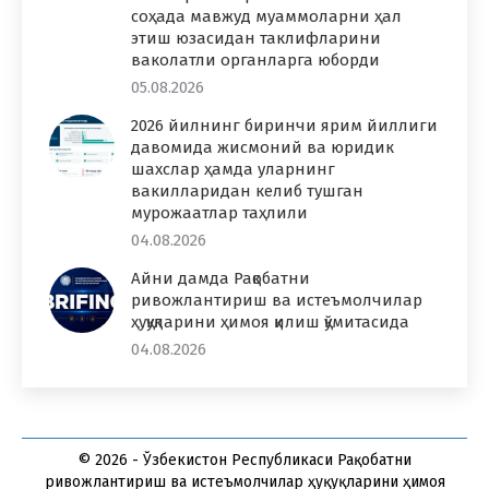
соҳада мавжуд муаммоларни ҳал
этиш юзасидан таклифларини
ваколатли органларга юборди
05.08.2026
2026 йилнинг биринчи ярим йиллиги
давомида жисмоний ва юридик
шахслар ҳамда уларнинг
вакилларидан келиб тушган
мурожаатлар таҳлили
04.08.2026
Айни дамда Рақобатни
ривожлантириш ва истеъмолчилар
ҳуқуқларини ҳимоя қилиш қўмитасида
04.08.2026
© 2026 - Ўзбекистон Республикаси Рақобатни
ривожлантириш ва истеъмолчилар ҳуқуқларини ҳимоя