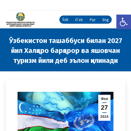
Open
Ўзб
Oʻzb
Рус
Eng
Ўзбекистон ташаббуси билан 2027
йил Халқаро барқарор ва яшовчан
туризм йили деб эълон қилинади
You are here:
Фев
27
2024