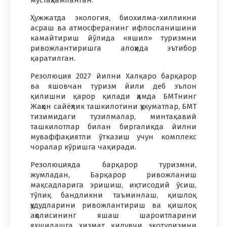
Ҳужжатда экология, биохилма-хилликни
асраш ва атмосферанинг ифлосланишини
камайтириш йўлида «яшил» туризмни
ривожлантиришга алоҳида эътибор
қаратилган.
Резолюция 2027 йилни Халқаро барқарор
ва яшовчан туризм йили деб эълон
қилишни қарор қилади ҳамда БМТнинг
Жаҳон сайёҳлик ташкилотини ҳукуматлар, БМТ
тизимидаги тузилмалар, минтақавий
ташкилотлар билан биргаликда йилни
муваффақиятли ўтказиш учун комплекс
чоралар кўришга чақиради.
Резолюцияда барқарор туризмни,
жумладан, Барқарор ривожланиш
мақсадларига эришиш, иқтисодий ўсиш,
тўлиқ бандликни таъминлаш, қишлоқ
ҳудудларини ривожлантириш ва қишлоқ
аҳолисининг яшаш шароитларини
яхшилашга хизмат қилувчи экотуризмни