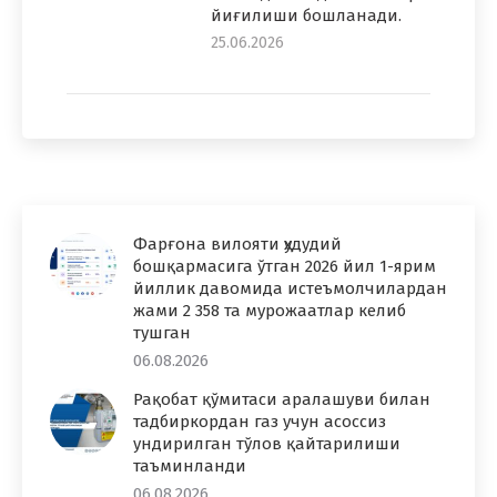
йиғилиши бошланади.
25.06.2026
Фарғона вилояти ҳудудий
бошқармасига ўтган 2026 йил 1-ярим
йиллик давомида истеъмолчилардан
жами 2 358 та мурожаатлар келиб
тушган
06.08.2026
Рақобат қўмитаси аралашуви билан
тадбиркордан газ учун асоссиз
ундирилган тўлов қайтарилиши
таъминланди
06.08.2026