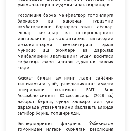
ривожлантириш муҳимлиги таъкидланади.
Резолюция барча манфаатдор томонларга
барқарор ва яшовчан туризмни
камбағалликни бартараф этиш, аёллар,
ёшлар, кексалар ва ногиронларнинг
иштирокини рағбатлантириш, иқтисодий
имкониятларни кенгайтириш ҳамда
муносиб иш жойлари ва даромад
манбаларини яратишнинг муҳим воситаси
сифатида фаол илгари суришни тавсия
этади.
Ҳужжат билан БМТнинг Жаҳон сайёҳлик
ташкилотига ушбу резолюциянинг амалга
оширилиши юзасидан БМТ Бош
Ассамблеясининг 83-сессиясида (2028 й.)
ахборот бериш, бунда Халқаро йил қай
даражада ўтказилганини баҳолашга алоҳида
эътибор бериш топширилди.
Экспертларнинг фикрича, Ўзбекистон
томонидан илгари сурилган резолюция