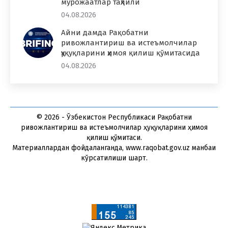
мурожаатлар таҳлили
04.08.2026
Айни дамда Рақобатни
ривожлантириш ва истеъмолчилар
ҳуқуқларини ҳимоя қилиш қўмитасида
04.08.2026
© 2026 - Ўзбекистон Республикаси Рақобатни
ривожлантириш ва истеъмолчилар ҳуқуқларини ҳимоя
қилиш қўмитаси.
Материаллардан фойдаланганда, www.raqobat.gov.uz манбаи
кўрсатилиши шарт.