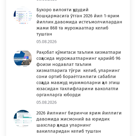
Бухоро вилояти ҳудудий
бошқармасига ўтган 2026 йил 1-ярим
йиллик давомида истеъмолчилардан
жами 868 та мурожаатлар келиб
тушган
05.08.2026
Рақобат қўмитаси таълим хизматлари
соҳасида мурожаатларнинг қарийб 96
фоизи нодавлат таълим
хизматларига тўғри келиб, уларнинг
сони ортиб бораётганлиги сабабли
соҳада мавжуд муаммоларни ҳал этиш
юзасидан таклифларини ваколатли
органларга юборди
05.08.2026
2026 йилнинг биринчи ярим йиллиги
давомида жисмоний ва юридик
шахслар ҳамда уларнинг
вакилларидан келиб тушган