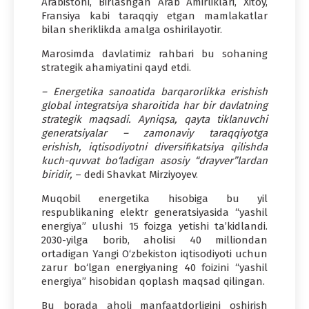
Arabistoni, Birlashgan Arab Amirliklari, Xitoy,
Fransiya kabi taraqqiy etgan mamlakatlar
bilan sheriklikda amalga oshirilayotir.
Marosimda davlatimiz rahbari bu sohaning
strategik ahamiyatini qayd etdi.
– Energetika sanoatida barqarorlikka erishish
global integratsiya sharoitida har bir davlatning
strategik maqsadi. Ayniqsa, qayta tiklanuvchi
generatsiyalar – zamonaviy taraqqiyotga
erishish, iqtisodiyotni diversifikatsiya qilishda
kuch-quvvat bo‘ladigan asosiy “drayver”lardan
biridir,
– dedi Shavkat Mirziyoyev.
Muqobil energetika hisobiga bu yil
respublikaning elektr generatsiyasida “yashil
energiya” ulushi 15 foizga yetishi ta’kidlandi.
2030-yilga borib, aholisi 40 milliondan
ortadigan Yangi O‘zbekiston iqtisodiyoti uchun
zarur bo‘lgan energiyaning 40 foizini “yashil
energiya” hisobidan qoplash maqsad qilingan.
Bu borada aholi manfaatdorligini oshirish