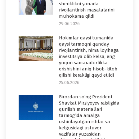
sheriklikni yanada
rivojlantirish masalalarini
muhokama qildi
29.06.2026
Hokimlar qaysi tumanida
qaysi tarmoqni qanday
rivojlantirish, nima loyihaga
investitsiya olib kelsa, eng
yuqori samaradorlikka
erishishini aniq hisob-kitob
qilishi kerakligi qayd etildi
25.06.2026
Birozdan so‘ng Prezident
Shavkat Mirziyoyev raisligida
qurilish materiallari
tarmog‘ida amalga
oshirilayotgan ishlar va
kelgusidagi ustuvor
vazifalar yuzasidan