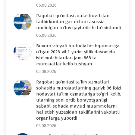
06.08.2026
Raqobat qo‘mitasi aralashuvi bilan
tadbirkordan gaz uchun asossiz
undirilgan to‘lov qaytarilishi ta’minlandi
06.08.2026
Buxoro viloyati hududiy boshqarmasiga
o‘tgan 2026-yil 1-yarim yillik davomida
iste’molchilardan jami 868 ta
murojaatlar kelib tushgan
05.08.2026
Raqobat qo‘mitasi ta’lim xizmatlari
sohasida murojaatlarning qariyb 96 foizi
nodavlat ta’lim xizmatlariga to‘g‘ri kelib,
ularning soni ortib borayotganligi
sababli sohada mavjud muammolarni
hal etish yuzasidan takliflarini vakolatli
organlarga yubordi
05.08.2026