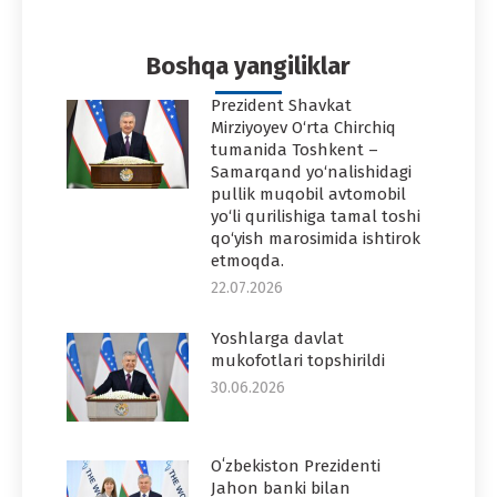
Facebook
Twitter
Pinterest
WhatsApp
LinkedIn
Boshqa yangiliklar
Prezident Shavkat
Mirziyoyev O‘rta Chirchiq
tumanida Toshkent –
Samarqand yo‘nalishidagi
pullik muqobil avtomobil
yo‘li qurilishiga tamal toshi
qo‘yish marosimida ishtirok
etmoqda.
22.07.2026
Yoshlarga davlat
mukofotlari topshirildi
30.06.2026
Oʻzbekiston Prezidenti
Jahon banki bilan