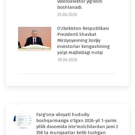
videoselektor yig‘ilishi
boshlanadi.
25.06.2026
O‘zbekiston Respublikasi
Prezidenti Shavkat
Mirziyoyevning Xorijiy
investorlar kengashining
yalpi majlisidagi nutqi
18.06.2026
Farg‘ona viloyati hududiy
boshqarmasiga o‘tgan 2026-yil 1-yarim
yillik davomida iste’molchilardan jami 2
358 ta murojaatlar kelib tushgan