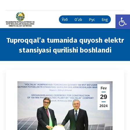
Open
Ўзб
Oʻzb
Рус
Eng
Tuproqqal’a tumanida quyosh elektr
stansiyasi qurilishi boshlandi
You are here:
Fev
29
2024