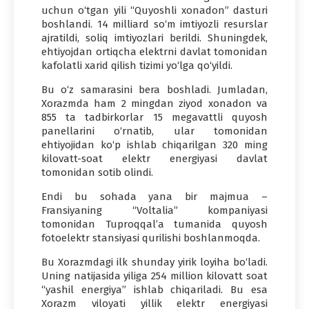
uchun o‘tgan yili “Quyoshli xonadon” dasturi
boshlandi. 14 milliard so‘m imtiyozli resurslar
ajratildi, soliq imtiyozlari berildi. Shuningdek,
ehtiyojdan ortiqcha elektrni davlat tomonidan
kafolatli xarid qilish tizimi yo‘lga qo‘yildi.
Bu o‘z samarasini bera boshladi. Jumladan,
Xorazmda ham 2 mingdan ziyod xonadon va
855 ta tadbirkorlar 15 megavattli quyosh
panellarini o‘rnatib, ular tomonidan
ehtiyojidan ko‘p ishlab chiqarilgan 320 ming
kilovatt-soat elektr energiyasi davlat
tomonidan sotib olindi.
Endi bu sohada yana bir majmua –
Fransiyaning “Voltalia” kompaniyasi
tomonidan Tuproqqal’a tumanida quyosh
fotoelektr stansiyasi qurilishi boshlanmoqda.
Bu Xorazmdagi ilk shunday yirik loyiha bo‘ladi.
Uning natijasida yiliga 254 million kilovatt soat
“yashil energiya” ishlab chiqariladi. Bu esa
Xorazm viloyati yillik elektr energiyasi