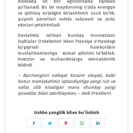
doirasida ilk bor agrovoltaika tajribasi
qo‘llanadi. Bu bir maydonning o‘zida energiya
va qishloq xo‘jaligini birlashtirish usuli bo‘lib,
quyosh panellari ostida sabzavot va poliz
ekinlari yetishtiriladi.
Davlatimiz rahbari bunday innovatsion
loyihalar O‘zbekiston bilan Fransiya o‘rtasidagi
ko‘pqirrali hamkorlikni
mustahkamlashga xizmat qilishini ta’kidlab,
investor va muhandislarga minnatdorlik
bildirdi.
– Barchangizni nafaqat Xorazm viloyati, balki
butun mamlakatimiz iqtisodiyotiga yangi ruh va
nafas olib kiradigan mana shunday yangi
quvvatlar bilan tabriklayman,
– dedi Prezident.
Ushbu yangilik bilan boʻlishish
Share
Share
Share
Share
Share
on
on
on
on
on