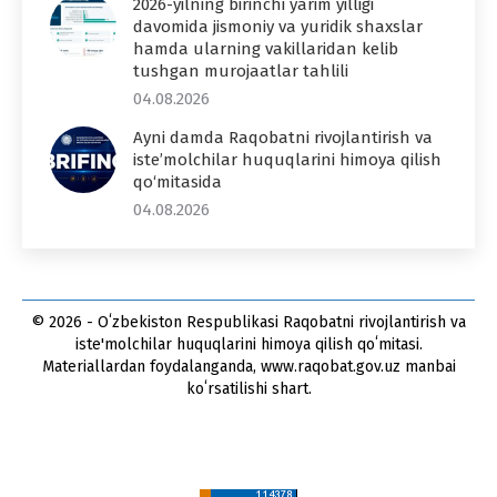
2026-yilning birinchi yarim yilligi
davomida jismoniy va yuridik shaxslar
hamda ularning vakillaridan kelib
tushgan murojaatlar tahlili
04.08.2026
Ayni damda Raqobatni rivojlantirish va
iste’molchilar huquqlarini himoya qilish
qo‘mitasida
04.08.2026
© 2026 - Oʻzbekiston Respublikasi Raqobatni rivojlantirish va
iste'molchilar huquqlarini himoya qilish qoʻmitasi.
Materiallardan foydalanganda, www.raqobat.gov.uz manbai
koʻrsatilishi shart.