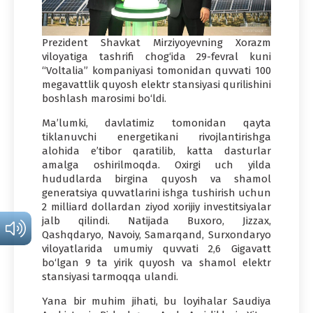
Prezident Shavkat Mirziyoyevning Xorazm
viloyatiga tashrifi chog‘ida 29-fevral kuni
“Voltalia” kompaniyasi tomonidan quvvati 100
megavattlik quyosh elektr stansiyasi qurilishini
boshlash marosimi bo‘ldi.
Ma’lumki, davlatimiz tomonidan qayta
tiklanuvchi energetikani rivojlantirishga
alohida e’tibor qaratilib, katta dasturlar
amalga oshirilmoqda. Oxirgi uch yilda
hududlarda birgina quyosh va shamol
generatsiya quvvatlarini ishga tushirish uchun
2 milliard dollardan ziyod xorijiy investitsiyalar
jalb qilindi. Natijada Buxoro, Jizzax,
Qashqdaryo, Navoiy, Samarqand, Surxondaryo
viloyatlarida umumiy quvvati 2,6 Gigavatt
bo‘lgan 9 ta yirik quyosh va shamol elektr
stansiyasi tarmoqqa ulandi.
Yana bir muhim jihati, bu loyihalar Saudiya