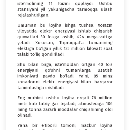
iste’molining 11 foizini qoplaydi. Ushbu
stansiyani yil yakunigacha tarmoqqa ulash
rejalashtirilgan.
Umuman bu loyiha ishga tushsa, Xorazm
viloyatida elektr energiyasi ishlab chiqarish
quvvatlari 30 foizga oshib, 424 mega-vattga
yetadi. Xususan, Tuproqqal’a tumanining
elektrga bo‘lgan yillik 135 million kilovatt soat
talabi to‘liq qondiriladi.
Shu bilan birga, iste’moldan ortgan 40 foiz
energiyani qo‘shni tumanlarga uzatish
imkoniyati paydo bo‘ladi. Ya’ni, 85 ming
xonadonni elektr energiyasi bilan barqaror
ta’minlashga erishiladi.
Eng muhimi, ushbu loyiha orqali 76 million
metr kub tabiiy gaz tejaladi, atmosferaga 106
ming tonna zararli moddalar chiqishining oldi
olinadi.
Yana bir e’tiborli tomoni, mazkur loyiha