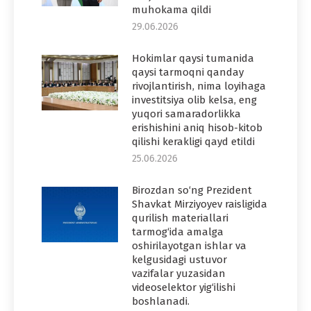
muhokama qildi
29.06.2026
Hokimlar qaysi tumanida
qaysi tarmoqni qanday
rivojlantirish, nima loyihaga
investitsiya olib kelsa, eng
yuqori samaradorlikka
erishishini aniq hisob-kitob
qilishi kerakligi qayd etildi
25.06.2026
Birozdan so‘ng Prezident
Shavkat Mirziyoyev raisligida
qurilish materiallari
tarmog‘ida amalga
oshirilayotgan ishlar va
kelgusidagi ustuvor
vazifalar yuzasidan
videoselektor yig‘ilishi
boshlanadi.