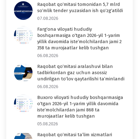
Raqobat qo‘mitasi tomonidan 5,7 mlrd
so‘mlik tender yuzasidan ish qo‘zg‘atildi
07.08.2026
Farg‘ona viloyati hududiy
boshqarmasiga o‘tgan 2026-yil 1-yarim
yillik davomida iste’molchilardan jami 2
358 ta murojaatlar kelib tushgan
06.08.2026
Raqobat qo‘mitasi aralashuvi bilan
tadbirkordan gaz uchun asossiz
undirilgan to‘lov qaytarilishi ta’minlandi
06.08.2026
Buxoro viloyati hududiy boshqarmasiga
o‘tgan 2026-yil 1-yarim yillik davomida
iste’molchilardan jami 868 ta
murojaatlar kelib tushgan
05.08.2026
Raqobat qo‘mitasi ta’lim xizmatlari