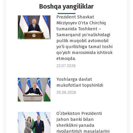
Boshqa yangiliklar
Prezident Shavkat
Mirziyoyev O‘rta Chirchiq
tumanida Toshkent –
Samarqand yo‘nalishidagi
pullik muqobil avtomobil
yo‘li qurilishiga tamal toshi
qo‘yish marosimida ishtirok
etmoqda.
22.07.2026
Yoshlarga davlat
mukofotlari topshirildi
30.06.2026
Oʻzbekiston Prezidenti
Jahon banki bilan
sheriklikni yanada
rivojlantirish masalalarini