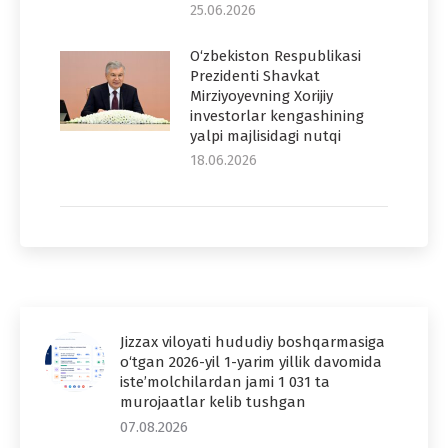
25.06.2026
O‘zbekiston Respublikasi
Prezidenti Shavkat
Mirziyoyevning Xorijiy
investorlar kengashining
yalpi majlisidagi nutqi
18.06.2026
Jizzax viloyati hududiy boshqarmasiga
o‘tgan 2026-yil 1-yarim yillik davomida
iste’molchilardan jami 1 031 ta
murojaatlar kelib tushgan
07.08.2026