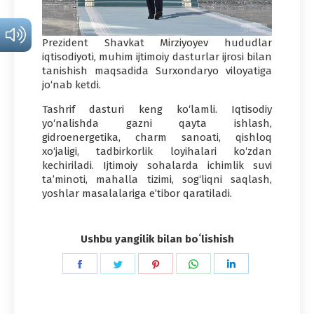
Prezident Shavkat Mirziyoyev hududlar
iqtisodiyoti, muhim ijtimoiy dasturlar ijrosi bilan
tanishish maqsadida Surxondaryo viloyatiga
jo‘nab ketdi.
Tashrif dasturi keng ko‘lamli. Iqtisodiy
yo‘nalishda gazni qayta ishlash,
gidroenergetika, charm sanoati, qishloq
xo‘jaligi, tadbirkorlik loyihalari ko‘zdan
kechiriladi. Ijtimoiy sohalarda ichimlik suvi
ta’minoti, mahalla tizimi, sog‘liqni saqlash,
yoshlar masalalariga e’tibor qaratiladi.
Ushbu yangilik bilan boʻlishish
Share
Share
Share
Share
Share
on
on
on
on
on
Facebook
Twitter
Pinterest
WhatsApp
LinkedIn