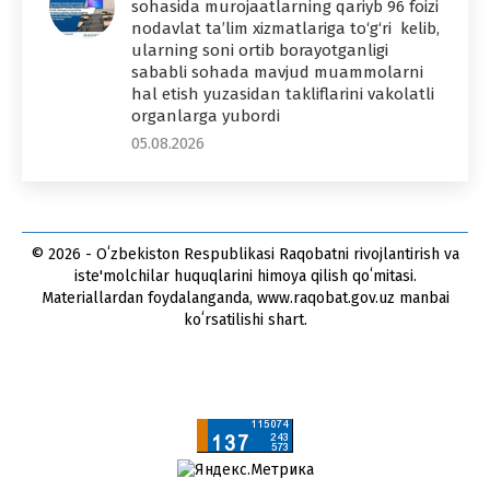
sohasida murojaatlarning qariyb 96 foizi
nodavlat ta’lim xizmatlariga to‘g‘ri kelib,
ularning soni ortib borayotganligi
sababli sohada mavjud muammolarni
hal etish yuzasidan takliflarini vakolatli
organlarga yubordi
05.08.2026
© 2026 - Oʻzbekiston Respublikasi Raqobatni rivojlantirish va
iste'molchilar huquqlarini himoya qilish qoʻmitasi.
Materiallardan foydalanganda, www.raqobat.gov.uz manbai
koʻrsatilishi shart.