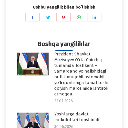
Ushbu yangilik bilan boʻlishish
Share
Share
Share
Share
Share
on
on
on
on
on
Facebook
Twitter
Pinterest
WhatsApp
LinkedIn
Boshqa yangiliklar
Prezident Shavkat
Mirziyoyev O‘rta Chirchiq
tumanida Toshkent –
Samarqand yo‘nalishidagi
pullik muqobil avtomobil
yo‘li qurilishiga tamal toshi
qo‘yish marosimida ishtirok
etmoqda.
22.07.2026
Yoshlarga davlat
mukofotlari topshirildi
30.06.2026