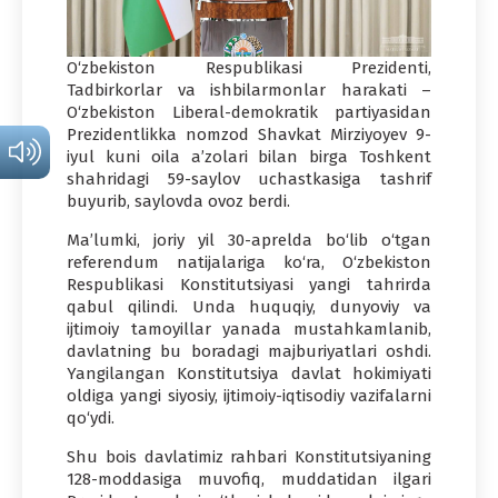
O‘zbekiston Respublikasi Prezidenti,
Tadbirkorlar va ishbilarmonlar harakati –
O‘zbekiston Liberal-demokratik partiyasidan
Prezidentlikka nomzod Shavkat Mirziyoyev 9-
iyul kuni oila a’zolari bilan birga Toshkent
shahridagi 59-saylov uchastkasiga tashrif
buyurib, saylovda ovoz berdi.
Ma’lumki, joriy yil 30-aprelda bo‘lib o‘tgan
referendum natijalariga ko‘ra, O‘zbekiston
Respublikasi Konstitutsiyasi yangi tahrirda
qabul qilindi. Unda huquqiy, dunyoviy va
ijtimoiy tamoyillar yanada mustahkamlanib,
davlatning bu boradagi majburiyatlari oshdi.
Yangilangan Konstitutsiya davlat hokimiyati
oldiga yangi siyosiy, ijtimoiy-iqtisodiy vazifalarni
qo‘ydi.
Shu bois davlatimiz rahbari Konstitutsiyaning
128-moddasiga muvofiq, muddatidan ilgari