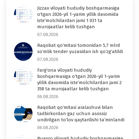
Jizzax viloyati hududiy boshqarmasiga
o‘tgan 2026-yil 1-yarim yillik davomida
iste’molchilardan jami 1 031 ta
murojaatlar kelib tushgan
07.08.2026
Raqobat qo‘mitasi tomonidan 5,7 mlrd
so‘mlik tender yuzasidan ish qo‘zg‘atildi
07.08.2026
Farg‘ona viloyati hududiy
boshqarmasiga o‘tgan 2026-yil 1-yarim
yillik davomida iste’molchilardan jami 2
358 ta murojaatlar kelib tushgan
06.08.2026
Raqobat qo‘mitasi aralashuvi bilan
tadbirkordan gaz uchun asossiz
undirilgan to‘lov qaytarilishi ta’minlandi
06.08.2026
Buxoro viloyati hududiy boshqarmasiga