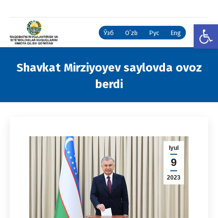
Open
Ўзб
Oʻzb
Рус
Eng
Shavkat Mirziyoyev saylovda ovoz
berdi
You are here:
Iyul
9
2023