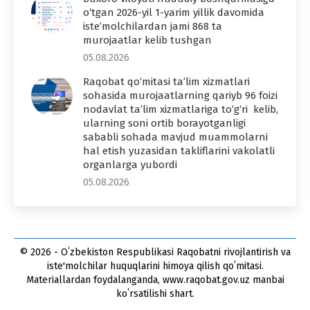
o‘tgan 2026-yil 1-yarim yillik davomida
iste’molchilardan jami 868 ta
murojaatlar kelib tushgan
05.08.2026
Raqobat qo‘mitasi ta’lim xizmatlari
sohasida murojaatlarning qariyb 96 foizi
nodavlat ta’lim xizmatlariga to‘g‘ri kelib,
ularning soni ortib borayotganligi
sababli sohada mavjud muammolarni
hal etish yuzasidan takliflarini vakolatli
organlarga yubordi
05.08.2026
© 2026 - Oʻzbekiston Respublikasi Raqobatni rivojlantirish va
iste'molchilar huquqlarini himoya qilish qoʻmitasi.
Materiallardan foydalanganda, www.raqobat.gov.uz manbai
koʻrsatilishi shart.