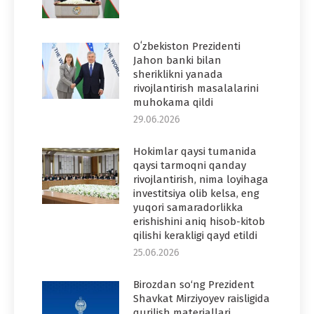
Oʻzbekiston Prezidenti
Jahon banki bilan
sheriklikni yanada
rivojlantirish masalalarini
muhokama qildi
29.06.2026
Hokimlar qaysi tumanida
qaysi tarmoqni qanday
rivojlantirish, nima loyihaga
investitsiya olib kelsa, eng
yuqori samaradorlikka
erishishini aniq hisob-kitob
qilishi kerakligi qayd etildi
25.06.2026
Birozdan so‘ng Prezident
Shavkat Mirziyoyev raisligida
qurilish materiallari