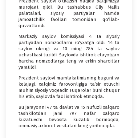
Prezident saylovi o‘tkazish haqida xalqimizga
murojaat qildi. Bu tashabbus Oliy Majlis
palatalari, siyosiy partiyalar hamda
jamoatchilik faollari tomonidan qo‘llab-
quvvatlandi.
Markaziy saylov komissiyasi 4 ta siyosiy
partiyadan nomzodlarni ro‘yxatga oldi. 14 ta
saylov okrugi va 10 ming 784 ta saylov
uchastkasi tuzildi. Saylovda ishtirok etayotgan
barcha nomzodlarga teng va erkin sharoitlar
yaratildi.
Prezident saylovi mamlakatimizning buguni va
kelajagi, xalqimiz farovonligiga ta’sir etuvchi
muhim siyosiy voqeadir. Fuqarolar buni chuqur
his etib, saylovda faol ishtirok etmoqda.
Bu jarayonni 47 ta davlat va 15 nufuzli xalqaro
tashkilotdan jami 797 nafar xalqaro
kuzatuvchi bevosita kuzatib bormoqda,
ommaviy axborot vositalari keng yoritmoqda.