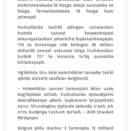
elektrotexnikada 50 foizga, kimyo sanoatida 40
foizga, farmatsevtikada 18 foizga ham
yetmaydi.
Hududlarda tashkil qilingan zonalardan
hamda sanoat kooperatsiyasi
imkoniyatlaridan yetarlicha foydalanilmayapti.
116 ta korxonaga olib kelingan 85 million
dollarlik sanoat uskunasi ishga tushmasdan
turibdi. 727 ta korxona to‘liq quvvatda
ishlamayapti.
Yig‘ilishda shu kabi kamchiliklar tanqidiy tahlil
qilinib, dolzarb vazifalar belgilandi.
– Hokimliklar sanoat tarmoqlari bilan uzviy
bog‘liqlikda ishlab, hududlarda iqtisodiyotni
diversifikatsiya qilishi, loyihalarni ko‘paytirishi
zarur. Shundagina joylarda iqtisodiy o‘sish, ish
o‘rni, budjetga tushum bo‘ladi, – dedi Shavkat
Mirziyoyev.
Kelgusi yilda mazkur 3 tarmoqda 12 milliard