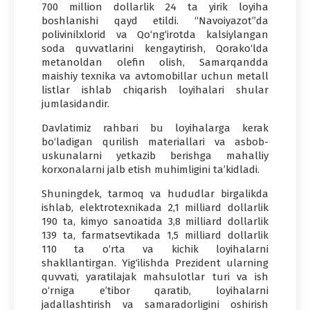
700 million dollarlik 24 ta yirik loyiha
boshlanishi qayd etildi. “Navoiyazot”da
polivinilxlorid va Qo‘ng‘irotda kalsiylangan
soda quvvatlarini kengaytirish, Qorako‘lda
metanoldan olefin olish, Samarqandda
maishiy texnika va avtomobillar uchun metall
listlar ishlab chiqarish loyihalari shular
jumlasidandir.
Davlatimiz rahbari bu loyihalarga kerak
bo‘ladigan qurilish materiallari va asbob-
uskunalarni yetkazib berishga mahalliy
korxonalarni jalb etish muhimligini ta’kidladi.
Shuningdek, tarmoq va hududlar birgalikda
ishlab, elektrotexnikada 2,1 milliard dollarlik
190 ta, kimyo sanoatida 3,8 milliard dollarlik
139 ta, farmatsevtikada 1,5 milliard dollarlik
110 ta o‘rta va kichik loyihalarni
shakllantirgan. Yig‘ilishda Prezident ularning
quvvati, yaratilajak mahsulotlar turi va ish
o‘rniga e’tibor qaratib, loyihalarni
jadallashtirish va samaradorligini oshirish