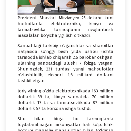
Prezident Shavkat Mirziyoyev 25-dekabr kuni
hududlarda elektrotexnika, kimyo va
farmatsevtika tarmoqlarini rivojlantirish
masalalari bo‘yicha yig‘ilish o‘tkazdi.
Sanoatdagi tarkibiy o‘zgarishlar va sharoitlar
natijasida so‘nggi besh yilda ushbu uchta
tarmoqda ishlab chiqarish 2,6 barobar oshgan,
ularning sanoatdagi ulushi 7 foizga yetgan.
Shuningdek, 231 turdagi yangi mahsulotlar
o‘zlashtirilib, eksport 1,6 milliard dollarni
tashkil etgan.
Joriy yilning o‘zida elektrotexnikada 163 million
dollarlik 39 ta, kimyo sanoatida 70 million
dollarlik 17 ta va farmatsevtikada 87 million
dollarlik 57 ta korxona ishga tushdi.
Shu bilan birga, bu tarmoqlarda
foydalanilmagan imkoniyatlar hali ko‘p. Ichki
bozorni mahalliy mahsulotlar bilan to‘ldirish