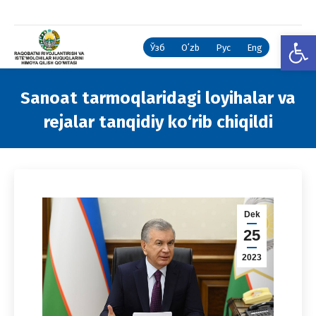
Open
Ўзб
Oʻzb
Рус
Eng
Sanoat tarmoqlaridagi loyihalar va
rejalar tanqidiy ko‘rib chiqildi
You are here:
Dek
25
2023