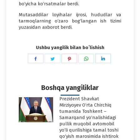
bo‘yicha ko‘rsatmalar berdi.
Mutasaddilar loyihalar ijrosi, hududlar va
tarmoqlarning o‘zaro bog‘langan ish tizimi
yuzasidan axborot berdi.
Ushbu yangilik bilan boʻlishish
Share
Share
Share
Share
Share
on
on
on
on
on
Facebook
Twitter
Pinterest
WhatsApp
LinkedIn
Boshqa yangiliklar
Prezident Shavkat
Mirziyoyev O‘rta Chirchiq
tumanida Toshkent –
Samarqand yo‘nalishidagi
pullik muqobil avtomobil
yo‘li qurilishiga tamal toshi
qo‘yish marosimida ishtirok