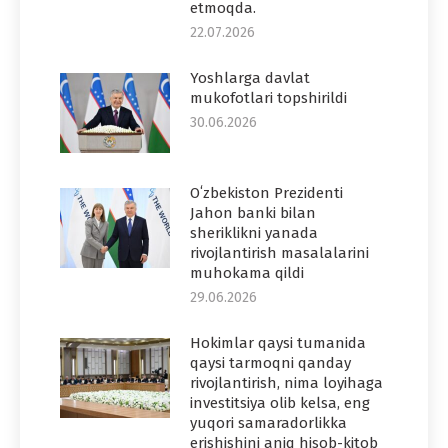
etmoqda.
22.07.2026
Yoshlarga davlat
mukofotlari topshirildi
30.06.2026
Oʻzbekiston Prezidenti
Jahon banki bilan
sheriklikni yanada
rivojlantirish masalalarini
muhokama qildi
29.06.2026
Hokimlar qaysi tumanida
qaysi tarmoqni qanday
rivojlantirish, nima loyihaga
investitsiya olib kelsa, eng
yuqori samaradorlikka
erishishini aniq hisob-kitob