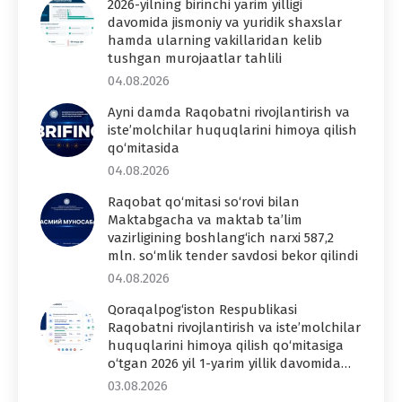
2026-yilning birinchi yarim yilligi
davomida jismoniy va yuridik shaxslar
hamda ularning vakillaridan kelib
tushgan murojaatlar tahlili
04.08.2026
Ayni damda Raqobatni rivojlantirish va
iste’molchilar huquqlarini himoya qilish
qo‘mitasida
04.08.2026
Raqobat qo‘mitasi so‘rovi bilan
Maktabgacha va maktab ta’lim
vazirligining boshlang‘ich narxi 587,2
mln. so‘mlik tender savdosi bekor qilindi
04.08.2026
Qoraqalpog‘iston Respublikasi
Raqobatni rivojlantirish va iste’molchilar
huquqlarini himoya qilish qo‘mitasiga
o‘tgan 2026 yil 1-yarim yillik davomida…
03.08.2026