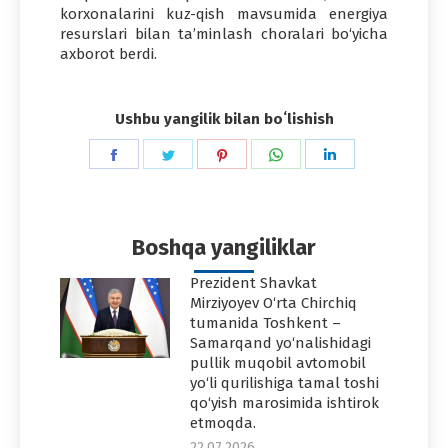
korxonalarini kuz-qish mavsumida energiya
resurslari bilan ta’minlash choralari bo‘yicha
axborot berdi.
Ushbu yangilik bilan boʻlishish
Share
Share
Share
Share
Share
on
on
on
on
on
Facebook
Twitter
Pinterest
WhatsApp
LinkedIn
Boshqa yangiliklar
Prezident Shavkat
Mirziyoyev O‘rta Chirchiq
tumanida Toshkent –
Samarqand yo‘nalishidagi
pullik muqobil avtomobil
yo‘li qurilishiga tamal toshi
qo‘yish marosimida ishtirok
etmoqda.
22.07.2026