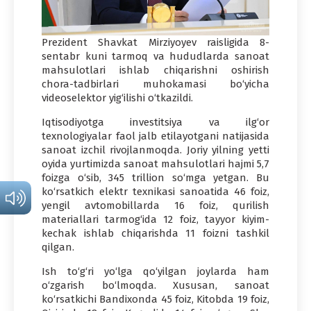
Prezident Shavkat Mirziyoyev raisligida 8-
sentabr kuni tarmoq va hududlarda sanoat
mahsulotlari ishlab chiqarishni oshirish
chora-tadbirlari muhokamasi bo‘yicha
videoselektor yig‘ilishi o‘tkazildi.
Iqtisodiyotga investitsiya va ilg‘or
texnologiyalar faol jalb etilayotgani natijasida
sanoat izchil rivojlanmoqda. Joriy yilning yetti
oyida yurtimizda sanoat mahsulotlari hajmi 5,7
foizga o‘sib, 345 trillion so‘mga yetgan. Bu
ko‘rsatkich elektr texnikasi sanoatida 46 foiz,
yengil avtomobillarda 16 foiz, qurilish
materiallari tarmog‘ida 12 foiz, tayyor kiyim-
kechak ishlab chiqarishda 11 foizni tashkil
qilgan.
Ish to‘g‘ri yo‘lga qo‘yilgan joylarda ham
o‘zgarish bo‘lmoqda. Xususan, sanoat
ko‘rsatkichi Bandixonda 45 foiz, Kitobda 19 foiz,