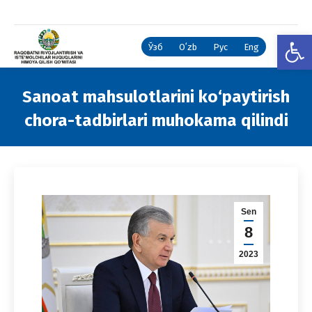
Open
Ўзб
Oʻzb
Рус
Eng
Sanoat mahsulotlarini ko‘paytirish
chora-tadbirlari muhokama qilindi
You are here:
Sen
8
2023