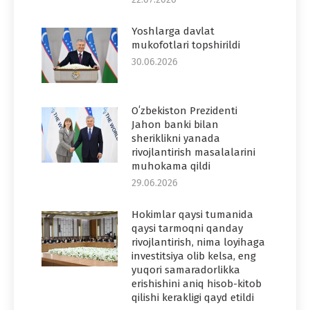
Yoshlarga davlat
mukofotlari topshirildi
30.06.2026
Oʻzbekiston Prezidenti
Jahon banki bilan
sheriklikni yanada
rivojlantirish masalalarini
muhokama qildi
29.06.2026
Hokimlar qaysi tumanida
qaysi tarmoqni qanday
rivojlantirish, nima loyihaga
investitsiya olib kelsa, eng
yuqori samaradorlikka
erishishini aniq hisob-kitob
qilishi kerakligi qayd etildi