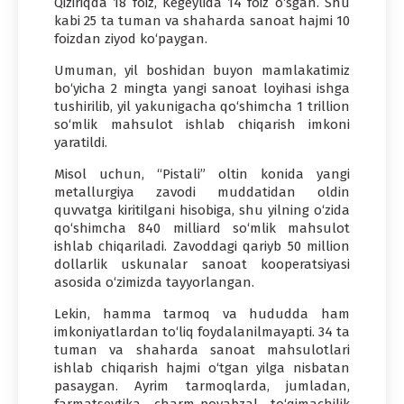
Qiziriqda 18 foiz, Kegeylida 14 foiz o‘sgan. Shu
kabi 25 ta tuman va shaharda sanoat hajmi 10
foizdan ziyod ko‘paygan.
Umuman, yil boshidan buyon mamlakatimiz
bo‘yicha 2 mingta yangi sanoat loyihasi ishga
tushirilib, yil yakunigacha qo‘shimcha 1 trillion
so‘mlik mahsulot ishlab chiqarish imkoni
yaratildi.
Misol uchun, “Pistali” oltin konida yangi
metallurgiya zavodi muddatidan oldin
quvvatga kiritilgani hisobiga, shu yilning o‘zida
qo‘shimcha 840 milliard so‘mlik mahsulot
ishlab chiqariladi. Zavoddagi qariyb 50 million
dollarlik uskunalar sanoat kooperatsiyasi
asosida o‘zimizda tayyorlangan.
Lekin, hamma tarmoq va hududda ham
imkoniyatlardan to‘liq foydalanilmayapti. 34 ta
tuman va shaharda sanoat mahsulotlari
ishlab chiqarish hajmi o‘tgan yilga nisbatan
pasaygan. Ayrim tarmoqlarda, jumladan,
farmatsevtika, charm-poyabzal, to‘qimachilik