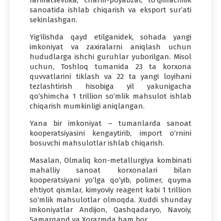
sanoatida ishlab chiqarish va eksport sur’ati
sekinlashgan.
Yig‘ilishda qayd etilganidek, sohada yangi
imkoniyat va zaxiralarni aniqlash uchun
hududlarga ishchi guruhlar yuborilgan. Misol
uchun, Toshloq tumanida 23 ta korxona
quvvatlarini tiklash va 22 ta yangi loyihani
tezlashtirish hisobiga yil yakunigacha
qo‘shimcha 1 trillion so‘mlik mahsulot ishlab
chiqarish mumkinligi aniqlangan.
Yana bir imkoniyat – tumanlarda sanoat
kooperatsiyasini kengaytirib, import o‘rnini
bosuvchi mahsulotlar ishlab chiqarish.
Masalan, Olmaliq kon-metallurgiya kombinati
mahalliy sanoat korxonalari bilan
kooperatsiyani yo‘lga qo‘yib, polimer, quyma
ehtiyot qismlar, kimyoviy reagent kabi 1 trillion
so‘mlik mahsulotlar olmoqda. Xuddi shunday
imkoniyatlar Andijon, Qashqadaryo, Navoiy,
Samarqand va Xorazmda ham bor.