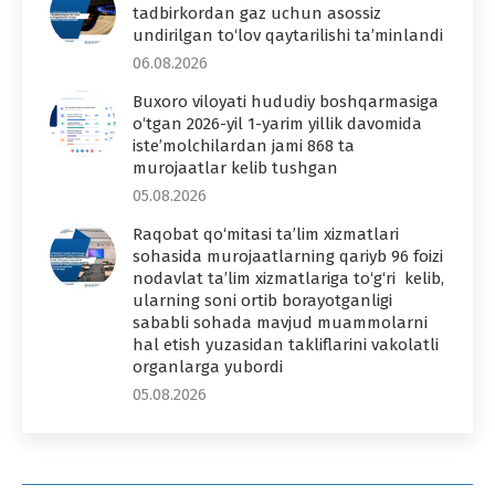
tadbirkordan gaz uchun asossiz
undirilgan to‘lov qaytarilishi ta’minlandi
06.08.2026
Buxoro viloyati hududiy boshqarmasiga
o‘tgan 2026-yil 1-yarim yillik davomida
iste’molchilardan jami 868 ta
murojaatlar kelib tushgan
05.08.2026
Raqobat qo‘mitasi ta’lim xizmatlari
sohasida murojaatlarning qariyb 96 foizi
nodavlat ta’lim xizmatlariga to‘g‘ri kelib,
ularning soni ortib borayotganligi
sababli sohada mavjud muammolarni
hal etish yuzasidan takliflarini vakolatli
organlarga yubordi
05.08.2026