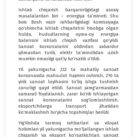
Ishlab chiqarish barqarorligidagi asosiy
masalalardan biri – energiya ta’minoti. Shu
bois Bosh vazir rahbarligidagi komissiyaga
qo‘shimcha ishlab chiqarishni hisobga olgan
holda, hududlarning oyma-oy energiya
balansini ishlab chiqish vazifasi qo‘yildi.
Sanoat korxonalarini oldindan xabardor
qilmasdan turib, elektr ta’minotidan uzish
mumkin emasligi qat’iy ko‘rsatib o‘tildi.
Yil yakunigacha 232 ta mahalliy sanoat
korxonasida mahsulot hajmini oshirish, 210 ta
yirik sanoat loyihasini to‘liq ishga tushirish
zarurligi qayd etildi. Sanoat jamg‘armasidan
samarali foydalanish, zarar ko‘rib ishlayotgan
sanoat korxonalarini sog‘lomlashtirish,
eksportchilarga transport jihatidan
ko‘maklashish bo‘yicha topshiriqlar berildi.
Yig‘ilishda tarmoq rahbarlari va viloyat
hokimlari yil yakunigacha mo‘ljallangan ishlab
chiqarish va eksport ko‘rsatkichlari, sanoat