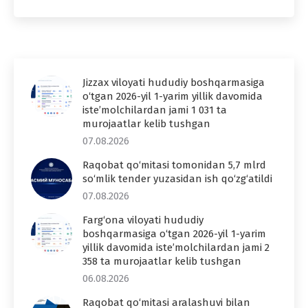
Jizzax viloyati hududiy boshqarmasiga
o‘tgan 2026-yil 1-yarim yillik davomida
iste’molchilardan jami 1 031 ta
murojaatlar kelib tushgan
07.08.2026
Raqobat qo‘mitasi tomonidan 5,7 mlrd
so‘mlik tender yuzasidan ish qo‘zg‘atildi
07.08.2026
Farg‘ona viloyati hududiy
boshqarmasiga o‘tgan 2026-yil 1-yarim
yillik davomida iste’molchilardan jami 2
358 ta murojaatlar kelib tushgan
06.08.2026
Raqobat qo‘mitasi aralashuvi bilan