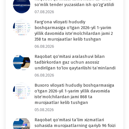
so‘mlik tender yuzasidan ish qo‘zg‘atildi
07.08.2026
Farg‘ona viloyati hududiy
boshqarmasiga o‘tgan 2026-yil 1-yarim
yillik davomida iste’molchilardan jami 2
358 ta murojaatlar kelib tushgan
06.08.2026
Raqobat qo‘mitasi aralashuvi bilan
tadbirkordan gaz uchun asossiz
undirilgan to‘lov qaytarilishi ta’minlandi
06.08.2026
Buxoro viloyati hududiy boshqarmasiga
o‘tgan 2026-yil 1-yarim yillik davomida
iste’molchilardan jami 868 ta
murojaatlar kelib tushgan
05.08.2026
Raqobat qo‘mitasi ta’lim xizmatlari
sohasida murojaatlarning qariyb 96 foizi