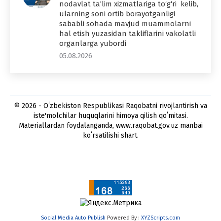
nodavlat ta’lim xizmatlariga to‘g‘ri kelib,
ularning soni ortib borayotganligi
sababli sohada mavjud muammolarni
hal etish yuzasidan takliflarini vakolatli
organlarga yubordi
05.08.2026
© 2026 - Oʻzbekiston Respublikasi Raqobatni rivojlantirish va
iste'molchilar huquqlarini himoya qilish qoʻmitasi.
Materiallardan foydalanganda, www.raqobat.gov.uz manbai
koʻrsatilishi shart.
Social Media Auto Publish
Powered By :
XYZScripts.com