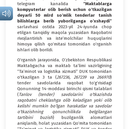
telegram kanalida
“Maktablarga
kompyuterlar olib berish uchun o‘tkazilgan
deyarli 50 mlrd so‘mlik tenderlar tanish
bilishlarga berib yuborilganga o‘xshaydi”
sarlavhasi ostida 2023-yil 24-iyunda chop
etilgan tanqidiy maqola yuzasidan Raqobatni
rivojlantirish va iste’molchilar huquqlarini
himoya qilish qo‘mitasi tomonidan o‘rganish
ishlari olib borildi.
O‘rganish jarayonida, O‘zbekiston Respublikasi
Maktabgacha va maktab ta’limi vazirligining
“Ta’minot va logistika xizmati” DUK tomonidan
o‘tkazilgan 3 ta (
267236, 267239 va 266970
)
tender savdolarida raqobat to‘g‘risidagi
Qonunning 14-moddasi birinchi qismi talablari
(
Tanlov (tender) savdolarini o‘tkazishda
raqobatni cheklashga olib keladigan yoki olib
kelishi mumkin bo‘lgan harakatlar
va savdolar
o‘tkazishning qonunchilikda belgilangan
tartibini buzish
) buzilganlik alomatlari
aniqlanib, holat yuzasidan Qo‘mita tomonidan
“Ta’minot va logistika xizmati” DUK va tender