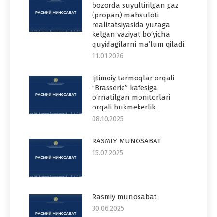
bozorda suyultirilgan gaz
(propan) mahsuloti
realizatsiyasida yuzaga
kelgan vaziyat bo‘yicha
quyidagilarni ma’lum qiladi.
11.01.2026
Ijtimoiy tarmoqlar orqali
“Brasserie” kafesiga
o‘rnatilgan monitorlari
orqali bukmekerlik…
08.10.2025
RASMIY MUNOSABAT
15.07.2025
Rasmiy munosabat
30.06.2025