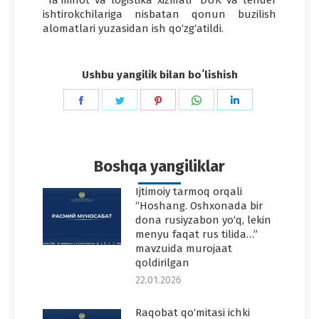
ishtirokchilariga nisbatan qonun buzilish
alomatlari yuzasidan ish qo‘zg‘atildi.
Ushbu yangilik bilan boʻlishish
Share
Share
Share
Share
Share
on
on
on
on
on
Facebook
Twitter
Pinterest
WhatsApp
LinkedIn
Boshqa yangiliklar
Ijtimoiy tarmoq orqali
“Hoshang. Oshxonada bir
dona rusiyzabon yo‘q, lekin
menyu faqat rus tilida…”
mavzuida murojaat
qoldirilgan
22.01.2026
Raqobat qo‘mitasi ichki