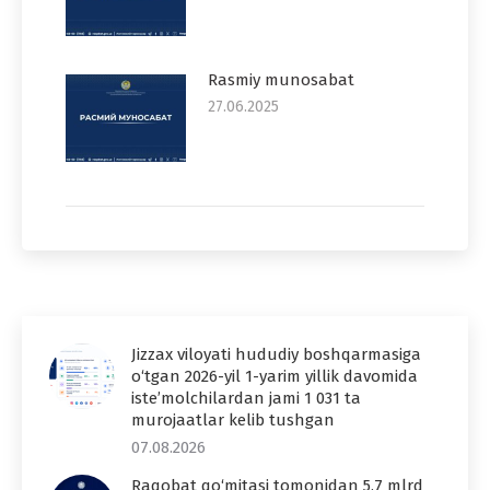
Rasmiy munosabat
27.06.2025
Jizzax viloyati hududiy boshqarmasiga
o‘tgan 2026-yil 1-yarim yillik davomida
iste’molchilardan jami 1 031 ta
murojaatlar kelib tushgan
07.08.2026
Raqobat qo‘mitasi tomonidan 5,7 mlrd