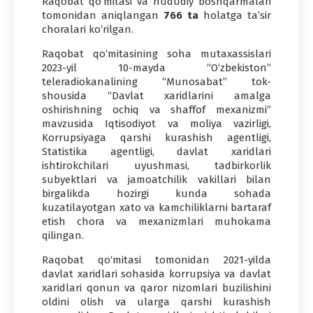
Raqobat qo‘mitasi va hududiy boshqarmalari
tomonidan aniqlangan
766
ta
holatga ta’sir
choralari ko‘rilgan.
Raqobat qo‘mitasining soha mutaxassislari
2023-yil 10-mayda “O‘zbekiston”
teleradiokanalining “Munosabat” tok-
shousida “Davlat xaridlarini amalga
oshirishning ochiq va shaffof mexanizmi”
mavzusida Iqtisodiyot va moliya vazirligi,
Korrupsiyaga qarshi kurashish agentligi,
Statistika agentligi, davlat xaridlari
ishtirokchilari uyushmasi, tadbirkorlik
subyektlari va jamoatchilik vakillari bilan
birgalikda hozirgi kunda sohada
kuzatilayotgan xato va kamchiliklarni bartaraf
etish chora va mexanizmlari muhokama
qilingan.
Raqobat qo‘mitasi tomonidan 2021-yilda
davlat xaridlari sohasida korrupsiya va davlat
xaridlari qonun va qaror nizomlari buzilishini
oldini olish va ularga qarshi kurashish