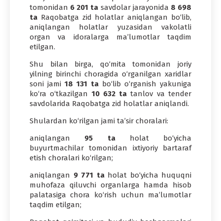
tomonidan
6 201
ta
savdolar jarayonida
8 698
ta
Raqobatga zid holatlar aniqlangan bo‘lib,
aniqlangan holatlar yuzasidan vakolatli
organ va idoralarga ma’lumotlar taqdim
etilgan.
Shu bilan birga, qo‘mita tomonidan joriy
yilning birinchi choragida o‘rganilgan xaridlar
soni jami
18 131
ta
bo‘lib o‘rganish yakuniga
ko‘ra o‘tkazilgan
10 632
ta
tanlov va tender
savdolarida Raqobatga zid holatlar aniqlandi.
Shulardan ko‘rilgan jami ta’sir choralari:
aniqlangan
95
ta
holat bo‘yicha
buyurtmachilar tomonidan ixtiyoriy bartaraf
etish choralari ko‘rilgan;
aniqlangan
9 771
ta
holat bo‘yicha huquqni
muhofaza qiluvchi organlarga hamda hisob
palatasiga chora ko‘rish uchun ma’lumotlar
taqdim etilgan;