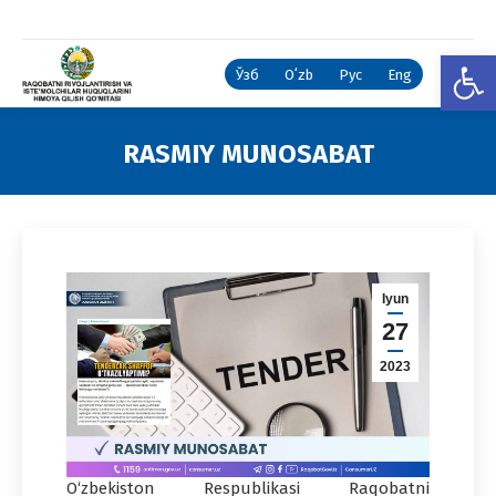
Open
Ўзб
Oʻzb
Рус
Eng
RASMIY MUNOSABAT
You are here:
Iyun
27
2023
O‘zbekiston Respublikasi Raqobatni