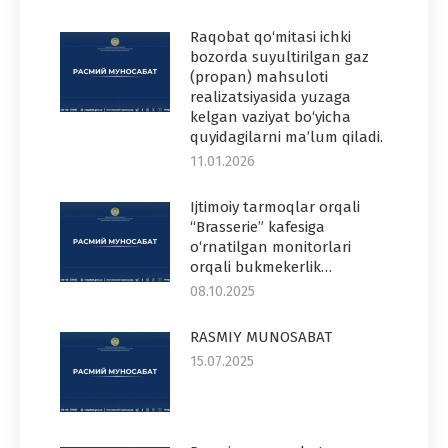
Raqobat qo‘mitasi ichki
bozorda suyultirilgan gaz
(propan) mahsuloti
realizatsiyasida yuzaga
kelgan vaziyat bo‘yicha
quyidagilarni ma’lum qiladi.
11.01.2026
Ijtimoiy tarmoqlar orqali
“Brasserie” kafesiga
o‘rnatilgan monitorlari
orqali bukmekerlik…
08.10.2025
RASMIY MUNOSABAT
15.07.2025