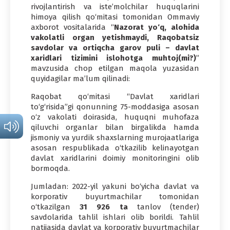
rivojlantirish va iste’molchilar huquqlarini
himoya qilish qo‘mitasi tomonidan Ommaviy
axborot vositalarida “
Nazorat yo
‘q, alohida
vakolatli organ yetishmaydi, Raqobatsiz
savdolar
va ortiqcha garov puli
– davlat
xaridlari tizimini islohotga muhtoj(mi?)
”
mavzusida chop etilgan maqola yuzasidan
quyidagilar ma’lum qilinadi:
Raqobat qo‘mitasi “Davlat xaridlari
to‘g‘risida”gi qonunning 75-moddasiga asosan
o‘z vakolati doirasida, huquqni muhofaza
qiluvchi organlar bilan birgalikda hamda
jismoniy va yurdik shaxslarning murojaatlariga
asosan respublikada o‘tkazilib kelinayotgan
davlat xaridlarini doimiy monitoringini olib
bormoqda.
Jumladan: 2022-yil yakuni bo‘yicha davlat va
korporativ buyurtmachilar tomonidan
o‘tkazilgan
31 926
ta
tanlov (tender)
savdolarida tahlil ishlari olib borildi. Tahlil
natijasida davlat va korporativ buyurtmachilar