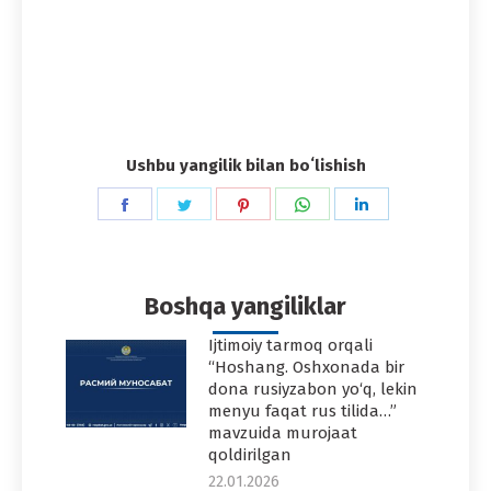
Ushbu yangilik bilan boʻlishish
Share
Share
Share
Share
Share
on
on
on
on
on
Facebook
Twitter
Pinterest
WhatsApp
LinkedIn
Boshqa yangiliklar
Ijtimoiy tarmoq orqali
“Hoshang. Oshxonada bir
dona rusiyzabon yo‘q, lekin
menyu faqat rus tilida…”
mavzuida murojaat
qoldirilgan
22.01.2026