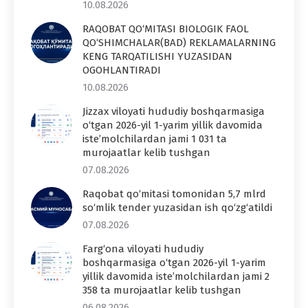
10.08.2026
RAQOBAT QO‘MITASI BIOLOGIK FAOL
QO‘SHIMCHALAR(BAD) REKLAMALARNING
KENG TARQATILISHI YUZASIDAN
OGOHLANTIRADI
10.08.2026
Jizzax viloyati hududiy boshqarmasiga
o‘tgan 2026-yil 1-yarim yillik davomida
iste’molchilardan jami 1 031 ta
murojaatlar kelib tushgan
07.08.2026
Raqobat qo‘mitasi tomonidan 5,7 mlrd
so‘mlik tender yuzasidan ish qo‘zg‘atildi
07.08.2026
Farg‘ona viloyati hududiy
boshqarmasiga o‘tgan 2026-yil 1-yarim
yillik davomida iste’molchilardan jami 2
358 ta murojaatlar kelib tushgan
06.08.2026