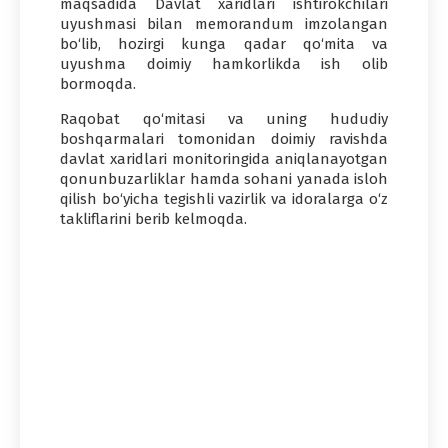
maqsadida Davlat xaridlari ishtirokchilari
uyushmasi bilan memorandum imzolangan
bo‘lib, hozirgi kunga qadar qo‘mita va
uyushma doimiy hamkorlikda ish olib
bormoqda.
Raqobat qo‘mitasi va uning hududiy
boshqarmalari tomonidan doimiy ravishda
davlat xaridlari monitoringida aniqlanayotgan
qonunbuzarliklar hamda sohani yanada isloh
qilish bo‘yicha tegishli vazirlik va idoralarga o‘z
takliflarini berib kelmoqda.