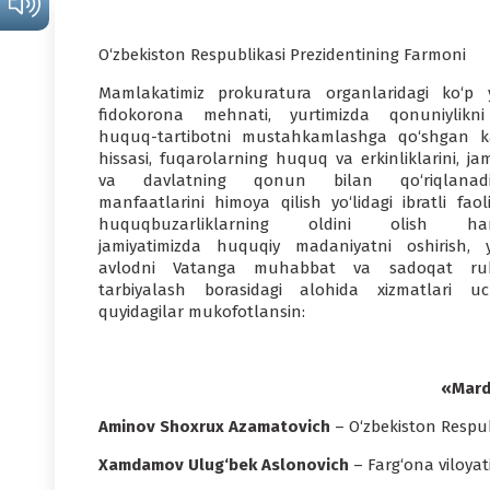
O‘zbekiston Respublikasi Prezidentining Farmoni
Mamlakatimiz prokuratura organlaridagi ko‘p yi
fidokorona mehnati, yurtimizda qonuniylikn
huquq-tartibotni mustahkamlashga qo‘shgan k
hissasi, fuqarolarning huquq va erkinliklarini, ja
va davlatning qonun bilan qo‘riqlanad
manfaatlarini himoya qilish yo‘lidagi ibratli faoli
huquqbuzarliklarning oldini olish ha
jamiyatimizda huquqiy madaniyatni oshirish, 
avlodni Vatanga muhabbat va sadoqat ru
tarbiyalash borasidagi alohida xizmatlari u
quyidagilar mukofotlansin:
«Mardl
Aminov Shoxrux Azamatovich
– O‘zbekiston Respub
Xamdamov Ulug‘bek Aslonovich
– Farg‘ona viloya