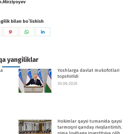
h.Mirziyoyev
ilik bilan boʻlishish
hare
Share
Share
Share
n
on
on
on
k
witter
Pinterest
WhatsApp
LinkedIn
a yangiliklar
ta
Yoshlarga davlat mukofotlari
topshirildi
30.06.2026
Hokimlar qaysi tumanida qaysi
tarmoqni qanday rivojlantirish,
nima loyihaga investitsiya olib