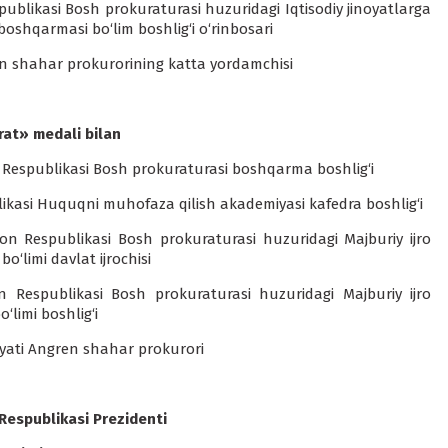
ublikasi Bosh prokuraturasi huzuridagi Iqtisodiy jinoyatlarga
oshqarmasi bo‘lim boshlig‘i o‘rinbosari
on shahar prokurorining katta yordamchisi
at» medali bilan
 Respublikasi Bosh prokuraturasi boshqarma boshlig‘i
ikasi Huquqni muhofaza qilish akademiyasi kafedra boshlig‘i
on Respublikasi Bosh prokuraturasi huzuridagi Majburiy ijro
‘limi davlat ijrochisi
 Respublikasi Bosh prokuraturasi huzuridagi Majburiy ijro
limi boshlig‘i
yati Angren shahar prokurori
Respublikasi Prezidenti