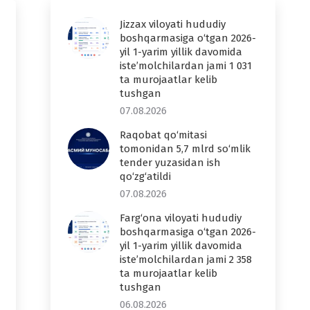
Jizzax viloyati hududiy
boshqarmasiga o‘tgan 2026-
yil 1-yarim yillik davomida
iste’molchilardan jami 1 031
ta murojaatlar kelib
tushgan
07.08.2026
Raqobat qo‘mitasi
tomonidan 5,7 mlrd so‘mlik
tender yuzasidan ish
qo‘zg‘atildi
07.08.2026
Farg‘ona viloyati hududiy
boshqarmasiga o‘tgan 2026-
yil 1-yarim yillik davomida
iste’molchilardan jami 2 358
ta murojaatlar kelib
tushgan
06.08.2026