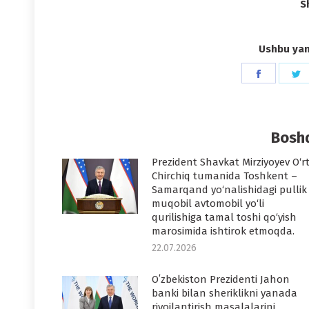
S
Ushbu yang
Share
S
on
o
Faceboo
T
Boshq
Prezident Shavkat Mirziyoyev O‘r
Chirchiq tumanida Toshkent –
Samarqand yo‘nalishidagi pullik
muqobil avtomobil yo‘li
qurilishiga tamal toshi qo‘yish
marosimida ishtirok etmoqda.
22.07.2026
Oʻzbekiston Prezidenti Jahon
banki bilan sheriklikni yanada
rivojlantirish masalalarini