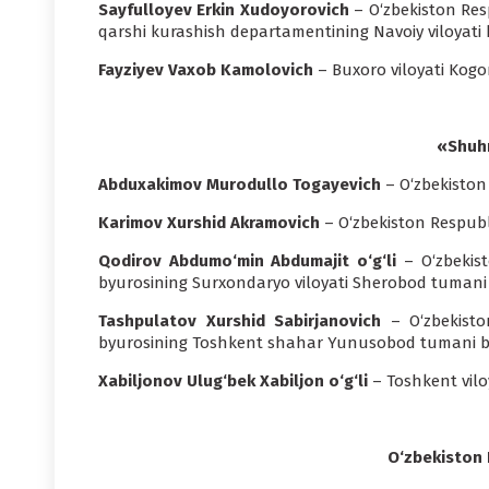
Sayfulloyev Erkin Xudoyorovich
– O‘zbekiston Resp
qarshi kurashish departamentining Navoiy viloyati b
Fayziyev Vaxob Kamolovich
– Buxoro viloyati Kog
«Shuhr
Abduxakimov Murodullo Togayevich
– O‘zbekiston
Karimov Xurshid Akramovich
– O‘zbekiston Respubl
Qodirov Abdumo‘min Abdumajit o‘g‘li
– O‘zbekist
byurosining Surxondaryo viloyati Sherobod tumani bo
Tashpulatov Xurshid Sabirjanovich
– O‘zbekiston
byurosining Toshkent shahar Yunusobod tumani bo‘
Xabiljonov Ulug‘bek Xabiljon o‘g‘li
– Toshkent vilo
O‘zbekiston 