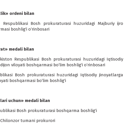
lik» ordeni bilan
 Respublikasi Bosh prokuraturasi huzuridagi Majburiy ijro
asi boshlig‘i o‘rinbosari
at» medali bilan
iston Respublikasi Bosh prokuraturasi huzuridagi Iqtisodiy
jon viloyati boshqarmasi bo‘lim boshlig‘i o‘rinbosari
likasi Bosh prokuraturasi huzuridagi Iqtisodiy jinoyatlarga
ati boshqarmasi bo‘lim boshlig‘i
lari uchun» medali bilan
ublikasi Bosh prokuraturasi boshqarma boshlig‘i
Chilonzor tumani prokurori