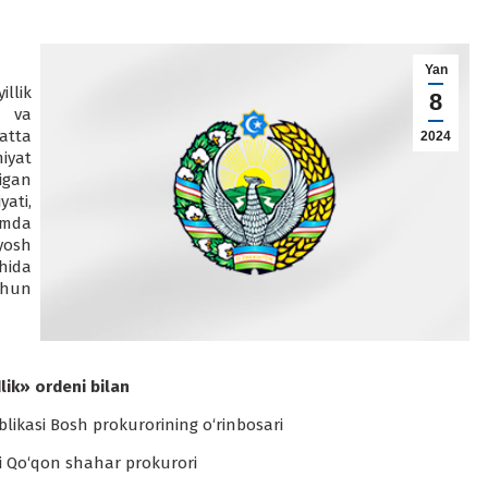
Yan
llik
8
i va
atta
2024
miyat
igan
yati,
mda
yosh
hida
chun
ik» ordeni bilan
likasi Bosh prokurorining o‘rinbosari
ti Qo‘qon shahar prokurori