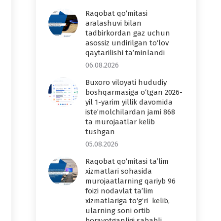
Raqobat qo‘mitasi
aralashuvi bilan
tadbirkordan gaz uchun
asossiz undirilgan to‘lov
qaytarilishi ta’minlandi
06.08.2026
Buxoro viloyati hududiy
boshqarmasiga o‘tgan 2026-
yil 1-yarim yillik davomida
iste’molchilardan jami 868
ta murojaatlar kelib
tushgan
05.08.2026
Raqobat qo‘mitasi ta’lim
xizmatlari sohasida
murojaatlarning qariyb 96
foizi nodavlat ta’lim
xizmatlariga to‘g‘ri kelib,
ularning soni ortib
borayotganligi sababli