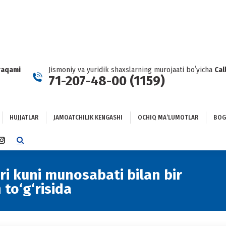
HUJJATLAR
JAMOATCHILIK KENGASHI
OCHIQ MAʼLUMOTLAR
GʻLANISH
raqami
Jismoniy va yuridik shaxslarning murojaati boʻyicha
Cal
71-207-48-00 (1159)
HUJJATLAR
JAMOATCHILIK KENGASHI
OCHIQ MAʼLUMOTLAR
BOG
TTER
INSTAGRAM
E
PAGE
NS
OPENS
ri kuni munosabati bilan bir
You
IN
to‘g‘risida
NEW
DOW
WINDOW