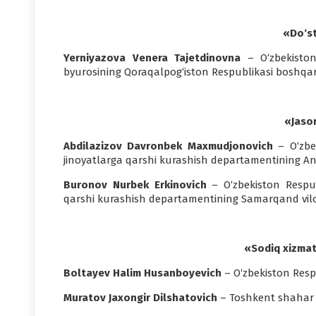
«Do‘st
Yerniyazova Venera Tajetdinovna
– O‘zbekiston
byurosining Qoraqalpog‘iston Respublikasi boshqarm
«Jasor
Abdilazizov Davronbek Maxmudjonovich
– O‘zbek
jinoyatlarga qarshi kurashish departamentining Andi
Buronov Nurbek Erkinovich
– O‘zbekiston Respub
qarshi kurashish departamentining Samarqand viloy
«Sodiq xizmat
Boltayev Halim Husanboyevich
– O‘zbekiston Resp
Muratov Jaxongir Dilshatovich
– Toshkent shahar 