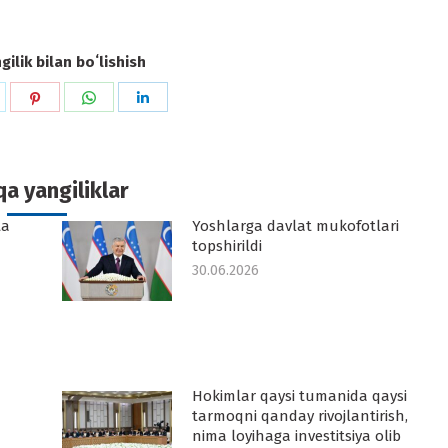
ilik bilan boʻlishish
hare
Share
Share
Share
n
on
on
on
k
witter
Pinterest
WhatsApp
LinkedIn
a yangiliklar
ta
Yoshlarga davlat mukofotlari
topshirildi
30.06.2026
Hokimlar qaysi tumanida qaysi
tarmoqni qanday rivojlantirish,
nima loyihaga investitsiya olib