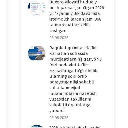
Buxoro viloyati hududiy
boshqarmasiga o‘tgan 2026-
yil 1-yarim yillik davomida
iste’molchilardan jami 868
ta murojaatlar kelib
tushgan
05.08.2026
Raqobat qo‘mitasi ta’lim
xizmatlari sohasida
murojaatlarning qariyb 96
foizi nodavlat ta’lim
xizmatlariga to‘g‘ri kelib,
ularning soni ortib
borayotganligi sababli
sohada mavjud
muammolarni hal etish
yuzasidan takliflarini
vakolatli organlarga
yubordi
05.08.2026
2026-yilning birinchi yarim