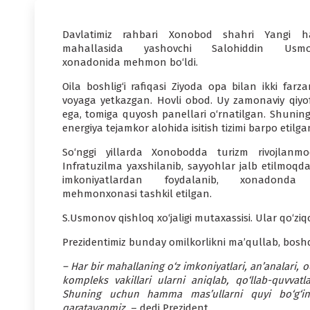
Davlatimiz rahbari Xonobod shahri Yangi h
mahallasida yashovchi Salohiddin Usmo
xonadonida mehmon bo‘ldi.
Oila boshlig‘i rafiqasi Ziyoda opa bilan ikki farz
voyaga yetkazgan. Hovli obod. Uy zamonaviy qiyo
ega, tomiga quyosh panellari o‘rnatilgan. Shuning
energiya tejamkor alohida isitish tizimi barpo etilga
So‘nggi yillarda Xonobodda turizm rivojlanmo
Infratuzilma yaxshilanib, sayyohlar jalb etilmoqda
imkoniyatlardan foydalanib, xonadonda
mehmonxonasi tashkil etilgan.
S.Usmonov qishloq xo‘jaligi mutaxassisi. Ular qo‘ziq
Prezidentimiz bunday omilkorlikni ma’qullab, boshq
– Har bir mahallaning o‘z imkoniyatlari, an’analari, 
kompleks vakillari ularni aniqlab, qo‘llab-quvva
Shuning uchun hamma mas’ullarni quyi bo‘g‘inga
qaratayapmiz,
– dedi Prezident.