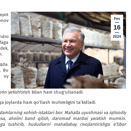
ayot
Fev
nov
16
andni
2024
faga
dek,
n.
qda.
. Bu
 uy
orin yetishtirish bilan ham shug‘ullanadi.
a joylarda ham qo‘llash muhimligini ta’kidladi.
odamlarning xohish-istaklari bor. Mahalla uyushmasi va iqtisodiy
tlasa, aholini band qilish, daromad manbai yaratish mumkin.
 tushirib, hududlarni mahallabay rivojlantirishga e’tibor