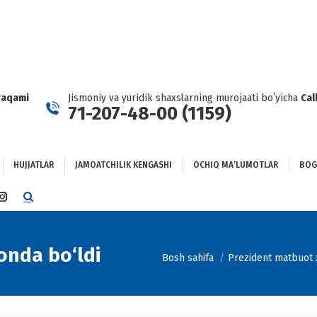
HUJJATLAR
JAMOATCHILIK KENGASHI
OCHIQ MAʼLUMOTLAR
GʻLANISH
raqami
Jismoniy va yuridik shaxslarning murojaati boʻyicha
Cal
71-207-48-00 (1159)
HUJJATLAR
JAMOATCHILIK KENGASHI
OCHIQ MAʼLUMOTLAR
BOG
TTER
INSTAGRAM
E
PAGE
NS
OPENS
IN
nda bo‘ldi
You are here:
Bosh sahifa
Prezident matbuot x
NEW
DOW
WINDOW