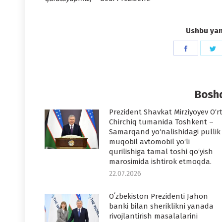
Ushbu yang
Share
S
on
o
Faceboo
T
Boshq
Prezident Shavkat Mirziyoyev O‘r
Chirchiq tumanida Toshkent –
Samarqand yo‘nalishidagi pullik
muqobil avtomobil yo‘li
qurilishiga tamal toshi qo‘yish
marosimida ishtirok etmoqda.
22.07.2026
Oʻzbekiston Prezidenti Jahon
banki bilan sheriklikni yanada
rivojlantirish masalalarini