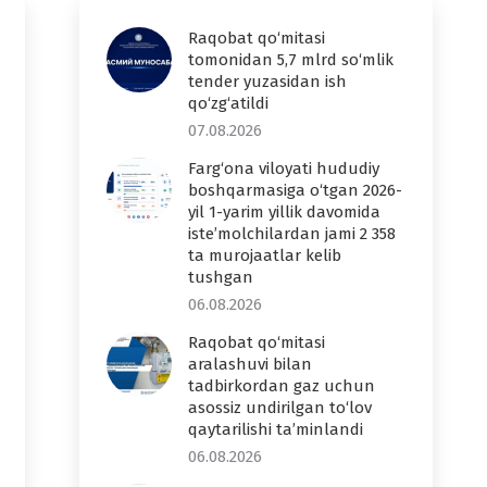
Raqobat qo‘mitasi
tomonidan 5,7 mlrd so‘mlik
tender yuzasidan ish
qo‘zg‘atildi
07.08.2026
Farg‘ona viloyati hududiy
boshqarmasiga o‘tgan 2026-
yil 1-yarim yillik davomida
iste’molchilardan jami 2 358
ta murojaatlar kelib
tushgan
06.08.2026
Raqobat qo‘mitasi
aralashuvi bilan
tadbirkordan gaz uchun
asossiz undirilgan to‘lov
qaytarilishi ta’minlandi
06.08.2026