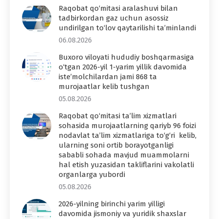
Raqobat qo‘mitasi aralashuvi bilan
tadbirkordan gaz uchun asossiz
undirilgan to‘lov qaytarilishi ta’minlandi
06.08.2026
Buxoro viloyati hududiy boshqarmasiga
o‘tgan 2026-yil 1-yarim yillik davomida
iste’molchilardan jami 868 ta
murojaatlar kelib tushgan
05.08.2026
Raqobat qo‘mitasi ta’lim xizmatlari
sohasida murojaatlarning qariyb 96 foizi
nodavlat ta’lim xizmatlariga to‘g‘ri kelib,
ularning soni ortib borayotganligi
sababli sohada mavjud muammolarni
hal etish yuzasidan takliflarini vakolatli
organlarga yubordi
05.08.2026
2026-yilning birinchi yarim yilligi
davomida jismoniy va yuridik shaxslar