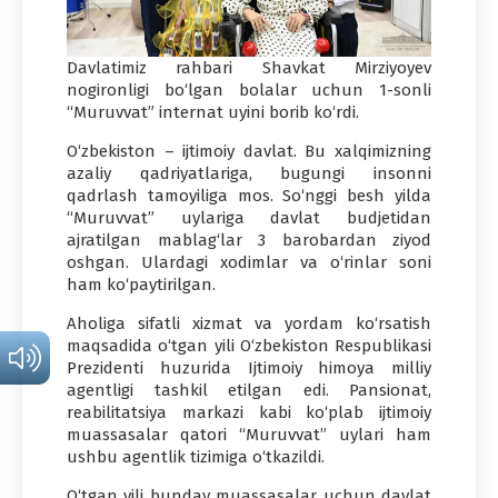
Davlatimiz rahbari Shavkat Mirziyoyev
nogironligi bo‘lgan bolalar uchun 1-sonli
“Muruvvat” internat uyini borib ko‘rdi.
O‘zbekiston – ijtimoiy davlat. Bu xalqimizning
azaliy qadriyatlariga, bugungi insonni
qadrlash tamoyiliga mos. So‘nggi besh yilda
“Muruvvat” uylariga davlat budjetidan
ajratilgan mablag‘lar 3 barobardan ziyod
oshgan. Ulardagi xodimlar va o‘rinlar soni
ham ko‘paytirilgan.
Aholiga sifatli xizmat va yordam ko‘rsatish
maqsadida o‘tgan yili O‘zbekiston Respublikasi
Prezidenti huzurida Ijtimoiy himoya milliy
agentligi tashkil etilgan edi. Pansionat,
reabilitatsiya markazi kabi ko‘plab ijtimoiy
muassasalar qatori “Muruvvat” uylari ham
ushbu agentlik tizimiga o‘tkazildi.
O‘tgan yili bunday muassasalar uchun davlat