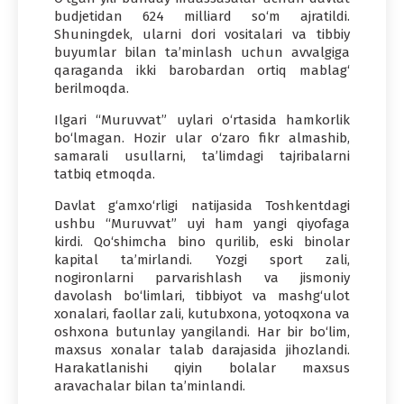
budjetidan 624 milliard so‘m ajratildi.
Shuningdek, ularni dori vositalari va tibbiy
buyumlar bilan ta’minlash uchun avvalgiga
qaraganda ikki barobardan ortiq mablag‘
berilmoqda.
Ilgari “Muruvvat” uylari o‘rtasida hamkorlik
bo‘lmagan. Hozir ular o‘zaro fikr almashib,
samarali usullarni, ta’limdagi tajribalarni
tatbiq etmoqda.
Davlat g‘amxo‘rligi natijasida Toshkentdagi
ushbu “Muruvvat” uyi ham yangi qiyofaga
kirdi. Qo‘shimcha bino qurilib, eski binolar
kapital ta’mirlandi. Yozgi sport zali,
nogironlarni parvarishlash va jismoniy
davolash bo‘limlari, tibbiyot va mashg‘ulot
xonalari, faollar zali, kutubxona, yotoqxona va
oshxona butunlay yangilandi. Har bir bo‘lim,
maxsus xonalar talab darajasida jihozlandi.
Harakatlanishi qiyin bolalar maxsus
aravachalar bilan ta’minlandi.