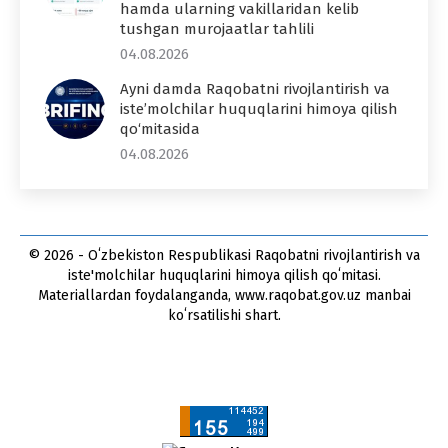
hamda ularning vakillaridan kelib
tushgan murojaatlar tahlili
04.08.2026
Ayni damda Raqobatni rivojlantirish va
iste’molchilar huquqlarini himoya qilish
qo‘mitasida
04.08.2026
© 2026 - Oʻzbekiston Respublikasi Raqobatni rivojlantirish va
iste'molchilar huquqlarini himoya qilish qoʻmitasi.
Materiallardan foydalanganda, www.raqobat.gov.uz manbai
koʻrsatilishi shart.