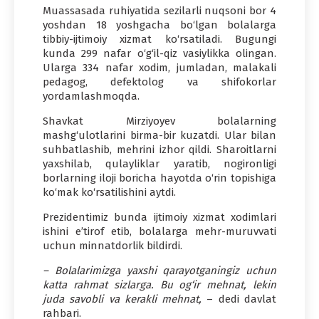
Muassasada ruhiyatida sezilarli nuqsoni bor 4
yoshdan 18 yoshgacha bo‘lgan bolalarga
tibbiy-ijtimoiy xizmat ko‘rsatiladi. Bugungi
kunda 299 nafar o‘g‘il-qiz vasiylikka olingan.
Ularga 334 nafar xodim, jumladan, malakali
pedagog, defektolog va shifokorlar
yordamlashmoqda.
Shavkat Mirziyoyev bolalarning
mashg‘ulotlarini birma-bir kuzatdi. Ular bilan
suhbatlashib, mehrini izhor qildi. Sharoitlarni
yaxshilab, qulayliklar yaratib, nogironligi
borlarning iloji boricha hayotda o‘rin topishiga
ko‘mak ko‘rsatilishini aytdi.
Prezidentimiz bunda ijtimoiy xizmat xodimlari
ishini e’tirof etib, bolalarga mehr-muruvvati
uchun minnatdorlik bildirdi.
– Bolalarimizga yaxshi qarayotganingiz uchun
katta rahmat sizlarga. Bu og‘ir mehnat, lekin
juda savobli va kerakli mehnat,
– dedi davlat
rahbari.