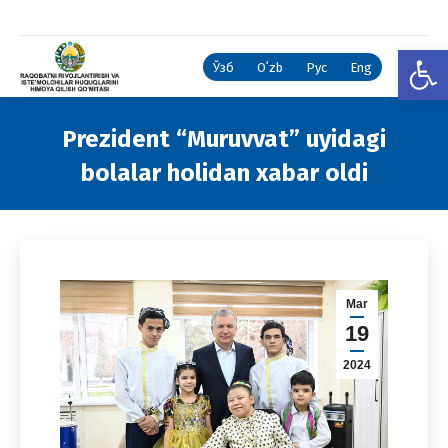
Open
Ўзб
Oʻzb
Рус
Eng
Prezident “Muruvvat” uyidagi
bolalar holidan xabar oldi
You are here:
Mar
19
2024