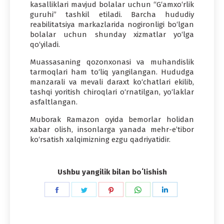
kasalliklari mavjud bolalar uchun “G‘amxo‘rlik
guruhi” tashkil etiladi. Barcha hududiy
reabilitatsiya markazlarida nogironligi bo‘lgan
bolalar uchun shunday xizmatlar yo‘lga
qo‘yiladi.
Muassasaning qozonxonasi va muhandislik
tarmoqlari ham to‘liq yangilangan. Hududga
manzarali va mevali daraxt ko‘chatlari ekilib,
tashqi yoritish chiroqlari o‘rnatilgan, yo‘laklar
asfaltlangan.
Muborak Ramazon oyida bemorlar holidan
xabar olish, insonlarga yanada mehr-e’tibor
ko‘rsatish xalqimizning ezgu qadriyatidir.
Ushbu yangilik bilan boʻlishish
Share
Share
Share
Share
Share
on
on
on
on
on
Facebook
Twitter
Pinterest
WhatsApp
LinkedIn