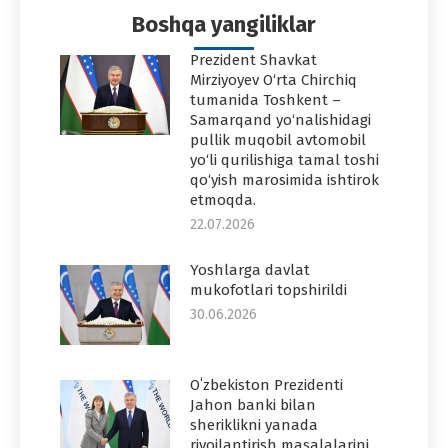
Boshqa yangiliklar
Prezident Shavkat
Mirziyoyev O‘rta Chirchiq
tumanida Toshkent –
Samarqand yo‘nalishidagi
pullik muqobil avtomobil
yo‘li qurilishiga tamal toshi
qo‘yish marosimida ishtirok
etmoqda.
22.07.2026
Yoshlarga davlat
mukofotlari topshirildi
30.06.2026
Oʻzbekiston Prezidenti
Jahon banki bilan
sheriklikni yanada
rivojlantirish masalalarini