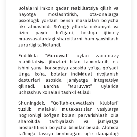
Bolalarni imkon qadar reabilitatsiya qilish va
hayotga moslashtirish, ota-onalarga
psixologik yordam berish masalalari bo‘yicha
fikr almashildi. So‘nggi yillarda imkoniyat va
tizim paydo bo‘lgani, boshqa ijtimoiy
muassasalardagi sharoitlarni ham yaxshilash
zururligi ta’kidlandi.
Endilikda “Muruvvat” uylari zamonaviy
reabilitatsiya jihozlari bilan ta’minlanib, o‘z
ishini yangi konsepsiya asosida yo‘lga qo‘yadi.
Unga ko‘ra, bolalar individual rivojlanish
dasturlari asosida jamiyatga integratsiya
qilinadi. Barcha “Muruvvat” uylarida
uchrashuv xonalari tashkil etiladi.
Shuningdek, “Qo‘llab-quvvatlash klublari”
tuzilib, malakali mutaxassislar vasiylarga
nogironligi bo‘lgan bolani parvarishlash, oila
sharoitida tarbiyalash va jamiyatga
moslashtirish bo‘yicha bilimlar beradi. Alohida
ta’limga tavsiya berilmagan, og‘ir darajadagi