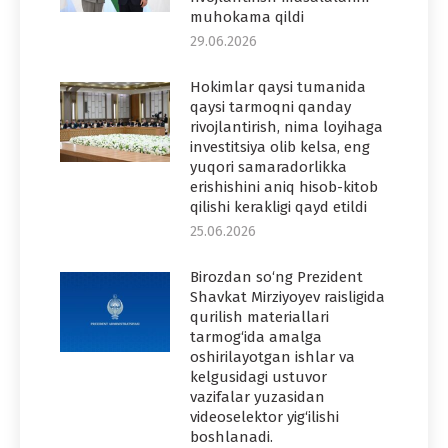
muhokama qildi
29.06.2026
Hokimlar qaysi tumanida
qaysi tarmoqni qanday
rivojlantirish, nima loyihaga
investitsiya olib kelsa, eng
yuqori samaradorlikka
erishishini aniq hisob-kitob
qilishi kerakligi qayd etildi
25.06.2026
Birozdan so‘ng Prezident
Shavkat Mirziyoyev raisligida
qurilish materiallari
tarmog‘ida amalga
oshirilayotgan ishlar va
kelgusidagi ustuvor
vazifalar yuzasidan
videoselektor yig‘ilishi
boshlanadi.