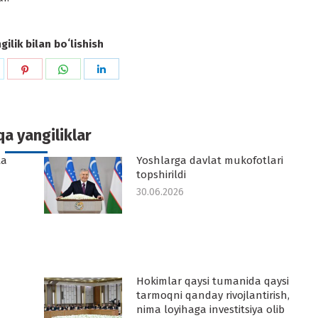
ilik bilan boʻlishish
hare
Share
Share
Share
n
on
on
on
k
witter
Pinterest
WhatsApp
LinkedIn
a yangiliklar
ta
Yoshlarga davlat mukofotlari
topshirildi
30.06.2026
Hokimlar qaysi tumanida qaysi
tarmoqni qanday rivojlantirish,
nima loyihaga investitsiya olib