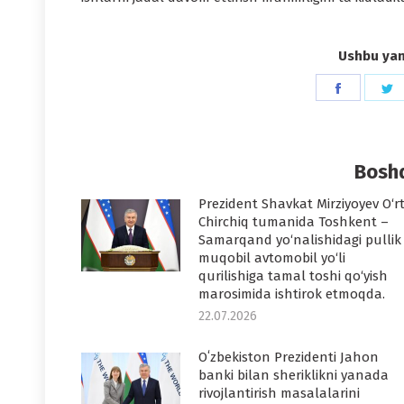
Ushbu yang
Share
S
on
o
Faceboo
T
Boshq
Prezident Shavkat Mirziyoyev O‘r
Chirchiq tumanida Toshkent –
Samarqand yo‘nalishidagi pullik
muqobil avtomobil yo‘li
qurilishiga tamal toshi qo‘yish
marosimida ishtirok etmoqda.
22.07.2026
Oʻzbekiston Prezidenti Jahon
banki bilan sheriklikni yanada
rivojlantirish masalalarini