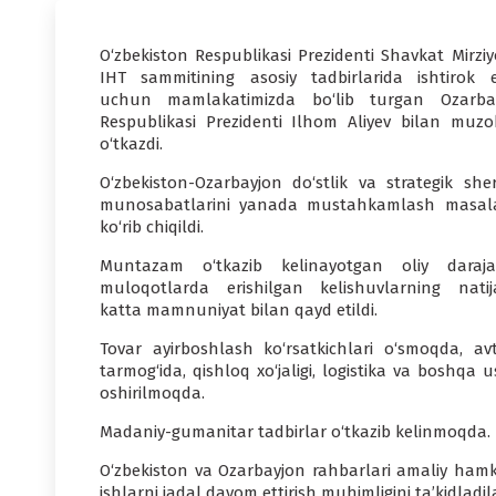
O‘zbekiston Respublikasi Prezidenti Shavkat Mirziy
IHT sammitining asosiy tadbirlarida ishtirok e
uchun mamlakatimizda bo‘lib turgan Ozarba
Respublikasi Prezidenti Ilhom Aliyev bilan muzo
o‘tkazdi.
O‘zbekiston-Ozarbayjon do‘stlik va strategik sheri
munosabatlarini yanada mustahkamlash masala
ko‘rib chiqildi.
Muntazam o‘tkazib kelinayotgan oliy daraja
muloqotlarda erishilgan kelishuvlarning natija
katta mamnuniyat bilan qayd etildi.
Tovar ayirboshlash ko‘rsatkichlari o‘smoqda, avt
tarmog‘ida, qishloq xo‘jaligi, logistika va boshq
oshirilmoqda.
Madaniy-gumanitar tadbirlar o‘tkazib kelinmoqda.
O‘zbekiston va Ozarbayjon rahbarlari amaliy hamkor
ishlarni jadal davom ettirish muhimligini ta’kidladila