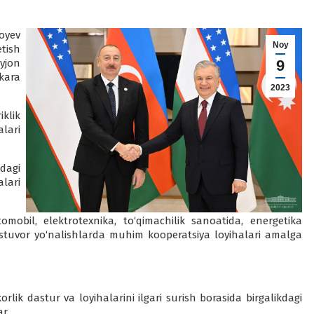
oyev
Noy
tish
yjon
9
kara
2023
klik
lari
dagi
lari
omobil, elektrotexnika, to‘qimachilik sanoatida, energetika
a ustuvor yo‘nalishlarda muhim kooperatsiya loyihalari amalga
lik dastur va loyihalarini ilgari surish borasida birgalikdagi
r.