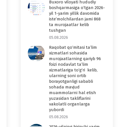
Buxoro viloyati hududiy
boshqarmasiga o‘tgan 2026-
yil 1-yarim yillik davomida
iste’molchilardan jami 868
ta murojaatlar kelib
tushgan
05.08.2026
Raqobat qo‘mitasi ta’lim
xizmatlari sohasida
murojaatlarning qariyb 96
foizi nodavlat ta’lim
xizmatlariga to‘g‘ri kelib,
ularning soni ortib
borayotganligi sababli
sohada mavjud
muammolarni hal etish
yuzasidan takliflarini
vakolatli organlarga
yubordi
05.08.2026
2026-yilning birinchi yarim