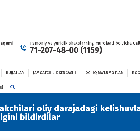
HUJJATLAR
JAMOATCHILIK KENGASHI
OCHIQ MAʼLUMOTLAR
GʻLANISH
raqami
Jismoniy va yuridik shaxslarning murojaati boʻyicha
Cal
71-207-48-00 (1159)
HUJJATLAR
JAMOATCHILIK KENGASHI
OCHIQ MAʼLUMOTLAR
BOG
TTER
INSTAGRAM
E
PAGE
NS
OPENS
kchilari oliy darajadagi kelishuvl
IN
ini bildirdilar
NEW
DOW
WINDOW