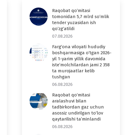
Raqobat qo‘mitasi
tomonidan 5,7 mlrd so‘mlik
tender yuzasidan ish
qo‘zg‘atildi
07.08.2026
Farg‘ona viloyati hududiy
boshqarmasiga o‘tgan 2026-
yil 1-yarim yillik davomida
iste’molchilardan jami 2 358
ta murojaatlar kelib
tushgan
06.08.2026
Raqobat qo‘mitasi
aralashuvi bilan
tadbirkordan gaz uchun
asossiz undirilgan to‘lov
qaytarilishi ta’minlandi
06.08.2026