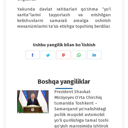
Yakunda davlat rahbarlari qo‘shma “yo‘l
xarita”larini tayyorlash va erishilgan
kelishuvlarni samarali amalga oshirish
mexanizmlarini ta’sis etishga topshiriq berdilar.
Ushbu yangilik bilan boʻlishish
Share
Share
Share
Share
Share
on
on
on
on
on
Facebook
Twitter
Pinterest
WhatsApp
LinkedIn
Boshqa yangiliklar
Prezident Shavkat
Mirziyoyev O‘rta Chirchiq
tumanida Toshkent –
Samarqand yo‘nalishidagi
pullik muqobil avtomobil
yo‘li qurilishiga tamal toshi
qo‘yish marosimida ishtirok