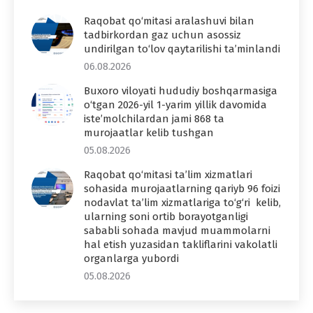
Raqobat qo‘mitasi aralashuvi bilan
tadbirkordan gaz uchun asossiz
undirilgan to‘lov qaytarilishi ta’minlandi
06.08.2026
Buxoro viloyati hududiy boshqarmasiga
o‘tgan 2026-yil 1-yarim yillik davomida
iste’molchilardan jami 868 ta
murojaatlar kelib tushgan
05.08.2026
Raqobat qo‘mitasi ta’lim xizmatlari
sohasida murojaatlarning qariyb 96 foizi
nodavlat ta’lim xizmatlariga to‘g‘ri kelib,
ularning soni ortib borayotganligi
sababli sohada mavjud muammolarni
hal etish yuzasidan takliflarini vakolatli
organlarga yubordi
05.08.2026