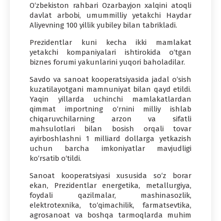
O‘zbekiston rahbari Ozarbayjon xalqini atoqli
davlat arbobi, umummilliy yetakchi Haydar
Aliyevning 100 yillik yubiley bilan tabrikladi.
Prezidentlar kuni kecha ikki mamlakat
yetakchi kompaniyalari ishtirokida o‘tgan
biznes forumi yakunlarini yuqori baholadilar.
Savdo va sanoat kooperatsiyasida jadal o‘sish
kuzatilayotgani mamnuniyat bilan qayd etildi.
Yaqin yillarda uchinchi mamlakatlardan
qimmat importning o‘rnini milliy ishlab
chiqaruvchilarning arzon va sifatli
mahsulotlari bilan bosish orqali tovar
ayirboshlashni 1 milliard dollarga yetkazish
uchun barcha imkoniyatlar mavjudligi
ko‘rsatib o‘tildi.
Sanoat kooperatsiyasi xususida so‘z borar
ekan, Prezidentlar energetika, metallurgiya,
foydali qazilmalar, mashinasozlik,
elektrotexnika, to‘qimachilik, farmatsevtika,
agrosanoat va boshqa tarmoqlarda muhim