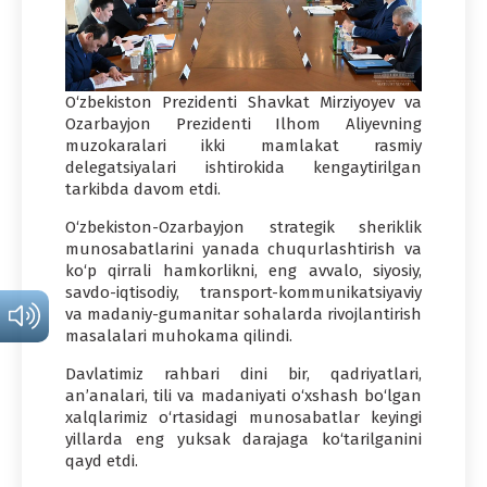
O‘zbekiston Prezidenti Shavkat Mirziyoyev va
Ozarbayjon Prezidenti Ilhom Aliyevning
muzokaralari ikki mamlakat rasmiy
delegatsiyalari ishtirokida kengaytirilgan
tarkibda davom etdi.
O‘zbekiston-Ozarbayjon strategik sheriklik
munosabatlarini yanada chuqurlashtirish va
ko‘p qirrali hamkorlikni, eng avvalo, siyosiy,
savdo-iqtisodiy, transport-kommunikatsiyaviy
va madaniy-gumanitar sohalarda rivojlantirish
masalalari muhokama qilindi.
Davlatimiz rahbari dini bir, qadriyatlari,
an’analari, tili va madaniyati o‘xshash bo‘lgan
xalqlarimiz o‘rtasidagi munosabatlar keyingi
yillarda eng yuksak darajaga ko‘tarilganini
qayd etdi.