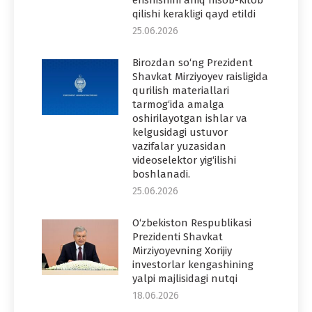
erishishini aniq hisob-kitob
qilishi kerakligi qayd etildi
25.06.2026
Birozdan so‘ng Prezident
Shavkat Mirziyoyev raisligida
qurilish materiallari
tarmog‘ida amalga
oshirilayotgan ishlar va
kelgusidagi ustuvor
vazifalar yuzasidan
videoselektor yig‘ilishi
boshlanadi.
25.06.2026
O‘zbekiston Respublikasi
Prezidenti Shavkat
Mirziyoyevning Xorijiy
investorlar kengashining
yalpi majlisidagi nutqi
18.06.2026