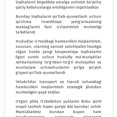
loyihalarni birgalikda amalga oshirish bo‘yicha
qat’iy kelishuvlarga erishilganini olqishladilar.
Bunday loyihalarni qo‘llab-quvvatlash uchun
qo‘shma Investitsiya jamg‘armasining
mablag‘larini faol o‘zlashtirish muhimligi
ta’kidlandi.
Hududlar o‘rtasidagi hamkorlikni rivojlantirish,
xususan, ularning sanoat salohiyatini hisobga
olgan holda yangi kooperatsiya loyihalarini
ilgari surish uchun hududiy ma’muriyatlar
rahbarlarining to‘g‘ridan-to‘g‘ri muloqotini va
muntazam uchrashuvlarini yo‘lga qo‘yish
g‘oyasi qo‘llab-quvvatlandi.
Yetakchilar transport va tranzit sohasidagi
hamkorlikni rivojlantirish strategik jihatdan
muhimligini qayd etdilar.
O‘tgan yilda O‘zbekiston yuklarini Boku porti
orqali tashish hajmi qariyb ikki barobar oshdi.
Mamlakatimiz bundan buyon ham