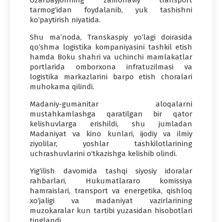
Ozarbayjonning zamonaviy transport
tarmog‘idan foydalanib, yuk tashishni
ko‘paytirish niyatida.
Shu ma’noda, Transkaspiy yo‘lagi doirasida
qo‘shma logistika kompaniyasini tashkil etish
hamda Boku shahri va uchinchi mamlakatlar
portlarida omborxona infratuzilmasi va
logistika markazlarini barpo etish choralari
muhokama qilindi.
Madaniy-gumanitar aloqalarni
mustahkamlashga qaratilgan bir qator
kelishuvlarga erishildi, shu jumladan
Madaniyat va kino kunlari, ijodiy va ilmiy
ziyolilar, yoshlar tashkilotlarining
uchrashuvlarini o‘tkazishga kelishib olindi.
Yig‘ilish davomida tashqi siyosiy idoralar
rahbarlari, Hukumatlararo komissiya
hamraislari, transport va energetika, qishloq
xo‘jaligi va madaniyat vazirlarining
muzokaralar kun tartibi yuzasidan hisobotlari
tinglandi.