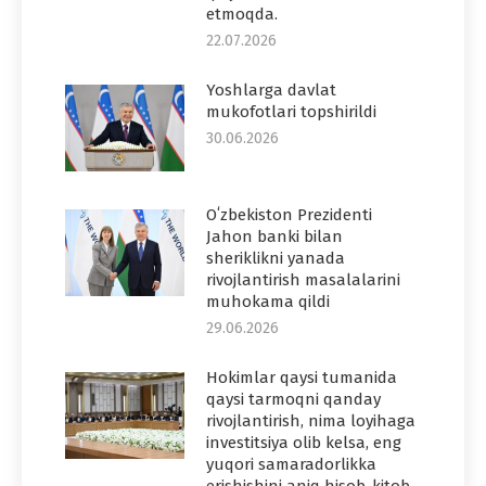
etmoqda.
22.07.2026
Yoshlarga davlat
mukofotlari topshirildi
30.06.2026
Oʻzbekiston Prezidenti
Jahon banki bilan
sheriklikni yanada
rivojlantirish masalalarini
muhokama qildi
29.06.2026
Hokimlar qaysi tumanida
qaysi tarmoqni qanday
rivojlantirish, nima loyihaga
investitsiya olib kelsa, eng
yuqori samaradorlikka