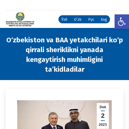
Open
Ўзб
Oʻzb
Рус
Eng
O‘zbekiston va BAA yetakchilari ko‘p
qirrali sheriklikni yanada
kengaytirish muhimligini
ta’kidladilar
You are here:
Dek
2
2023