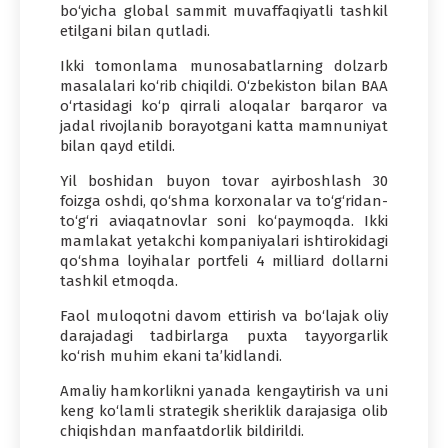
bo‘yicha global sammit muvaffaqiyatli tashkil
etilgani bilan qutladi.
Ikki tomonlama munosabatlarning dolzarb
masalalari ko‘rib chiqildi. O‘zbekiston bilan BAA
o‘rtasidagi ko‘p qirrali aloqalar barqaror va
jadal rivojlanib borayotgani katta mamnuniyat
bilan qayd etildi.
Yil boshidan buyon tovar ayirboshlash 30
foizga oshdi, qo‘shma korxonalar va to‘g‘ridan-
to‘g‘ri aviaqatnovlar soni ko‘paymoqda. Ikki
mamlakat yetakchi kompaniyalari ishtirokidagi
qo‘shma loyihalar portfeli 4 milliard dollarni
tashkil etmoqda.
Faol muloqotni davom ettirish va bo‘lajak oliy
darajadagi tadbirlarga puxta tayyorgarlik
ko‘rish muhim ekani ta’kidlandi.
Amaliy hamkorlikni yanada kengaytirish va uni
keng ko‘lamli strategik sheriklik darajasiga olib
chiqishdan manfaatdorlik bildirildi.