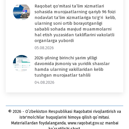
Raqobat qo‘mitasi ta’lim xizmatlari
sohasida murojaatlarning qariyb 96 foizi
nodavlat ta’lim xizmatlariga to‘g‘ri kelib,
ularning soni ortib borayotganligi
sababli sohada mavjud muammolarni
hal etish yuzasidan takliflarini vakolatli
organlarga yubordi
05.08.2026
2026-yilning birinchi yarim yilligi
davomida jismoniy va yuridik shaxslar
hamda ularning vakillaridan kelib
tushgan murojaatlar tahlili
04.08.2026
© 2026 - Oʻzbekiston Respublikasi Raqobatni rivojlantirish va
iste'molchilar huquqlarini himoya qilish qoʻmitasi.
Materiallardan foydalanganda, www.raqobat.gov.uz manbai
koʻrsatilishi shart.