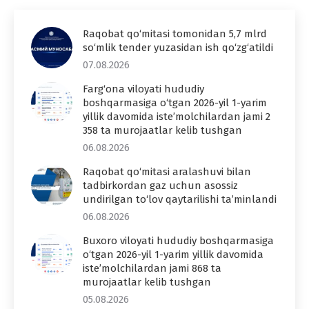
Raqobat qo‘mitasi tomonidan 5,7 mlrd
so‘mlik tender yuzasidan ish qo‘zg‘atildi
07.08.2026
Farg‘ona viloyati hududiy
boshqarmasiga o‘tgan 2026-yil 1-yarim
yillik davomida iste’molchilardan jami 2
358 ta murojaatlar kelib tushgan
06.08.2026
Raqobat qo‘mitasi aralashuvi bilan
tadbirkordan gaz uchun asossiz
undirilgan to‘lov qaytarilishi ta’minlandi
06.08.2026
Buxoro viloyati hududiy boshqarmasiga
o‘tgan 2026-yil 1-yarim yillik davomida
iste’molchilardan jami 868 ta
murojaatlar kelib tushgan
05.08.2026