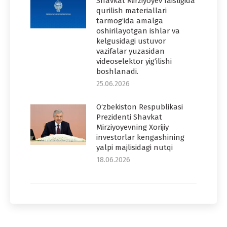
Shavkat Mirziyoyev raisligida
qurilish materiallari
tarmog‘ida amalga
oshirilayotgan ishlar va
kelgusidagi ustuvor
vazifalar yuzasidan
videoselektor yig‘ilishi
boshlanadi.
25.06.2026
O‘zbekiston Respublikasi
Prezidenti Shavkat
Mirziyoyevning Xorijiy
investorlar kengashining
yalpi majlisidagi nutqi
18.06.2026