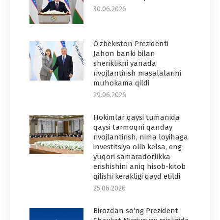
30.06.2026
Oʻzbekiston Prezidenti
Jahon banki bilan
sheriklikni yanada
rivojlantirish masalalarini
muhokama qildi
29.06.2026
Hokimlar qaysi tumanida
qaysi tarmoqni qanday
rivojlantirish, nima loyihaga
investitsiya olib kelsa, eng
yuqori samaradorlikka
erishishini aniq hisob-kitob
qilishi kerakligi qayd etildi
25.06.2026
Birozdan so‘ng Prezident