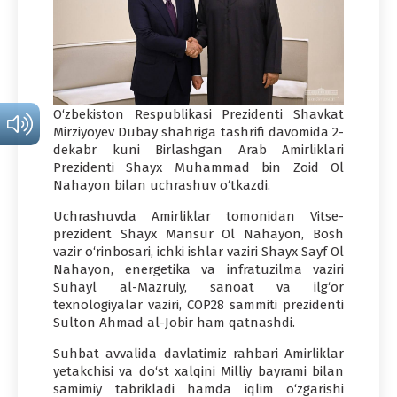
O‘zbekiston Respublikasi Prezidenti Shavkat
Mirziyoyev Dubay shahriga tashrifi davomida 2-
dekabr kuni Birlashgan Arab Amirliklari
Prezidenti Shayx Muhammad bin Zoid Ol
Nahayon bilan uchrashuv o‘tkazdi.
Uchrashuvda Amirliklar tomonidan Vitse-
prezident Shayx Mansur Ol Nahayon, Bosh
vazir o‘rinbosari, ichki ishlar vaziri Shayx Sayf Ol
Nahayon, energetika va infratuzilma vaziri
Suhayl al-Mazruiy, sanoat va ilg‘or
texnologiyalar vaziri, COP28 sammiti prezidenti
Sulton Ahmad al-Jobir ham qatnashdi.
Suhbat avvalida davlatimiz rahbari Amirliklar
yetakchisi va do‘st xalqini Milliy bayrami bilan
samimiy tabrikladi hamda iqlim o‘zgarishi