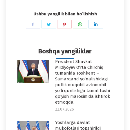
Ushbu yangilik bilan boʻlishish
Share
Share
Share
Share
Share
on
on
on
on
on
Facebook
Twitter
Pinterest
WhatsApp
LinkedIn
Boshqa yangiliklar
Prezident Shavkat
Mirziyoyev O‘rta Chirchiq
tumanida Toshkent –
Samarqand yo‘nalishidagi
pullik muqobil avtomobil
yo‘li qurilishiga tamal toshi
qo‘yish marosimida ishtirok
etmoqda.
22.07.2026
Yoshlarga davlat
mukofotlari topshirildi