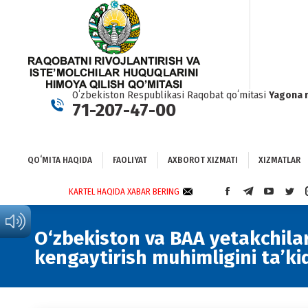
QOʻMITA HAQIDA
FAOLIYAT
AXBOROT XIZMATI
XIZMATLAR
BO
Oʻzbekiston Respublikasi Raqobat qoʻmitasi
Yagona 
71-207-47-00
QOʻMITA HAQIDA
FAOLIYAT
AXBOROT XIZMATI
XIZMATLAR
KARTEL HAQIDA XABAR BERING
FACEBOOK
TELEGRAM
YOUTUBE
TWI
PAGE
PAGE
PAGE
PAG
OPENS
OPENS
OPENS
OPE
O‘zbekiston va BAA yetakchilar
IN
IN
IN
IN
kengaytirish muhimligini ta’ki
NEW
NEW
NEW
NEW
WINDOW
WINDOW
WINDOW
WIN