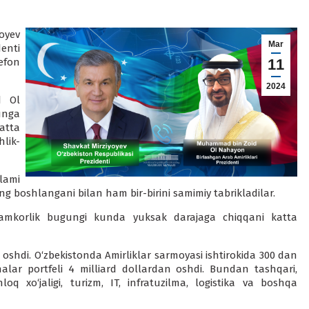
oyev
Mar
enti
efon
11
2024
d Ol
unga
atta
lik-
lami
oshlangani bilan ham bir-birini samimiy tabrikladilar.
i hamkorlik bugungi kunda yuksak darajaga chiqqani katta
a oshdi. O‘zbekistonda Amirliklar sarmoyasi ishtirokida 300 dan
alar portfeli 4 milliard dollardan oshdi. Bundan tashqari,
hloq xo‘jaligi, turizm, IT, infratuzilma, logistika va boshqa