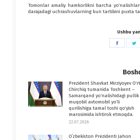
Tomonlar amaliy hamkorlikni barcha yo‘nalishlarda
darajadagi uchrashuvlarning kun tartibini puxta ta
Ushbu yang
Share
S
on
o
Faceboo
T
Boshq
Prezident Shavkat Mirziyoyev O‘r
Chirchiq tumanida Toshkent –
Samarqand yo‘nalishidagi pullik
muqobil avtomobil yo‘li
qurilishiga tamal toshi qo‘yish
marosimida ishtirok etmoqda.
22.07.2026
Oʻzbekiston Prezidenti Jahon