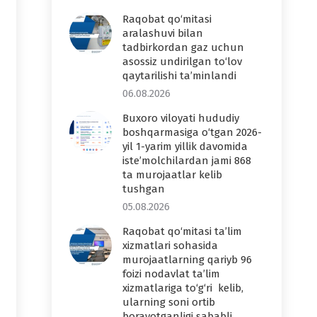
Raqobat qo‘mitasi
aralashuvi bilan
tadbirkordan gaz uchun
asossiz undirilgan to‘lov
qaytarilishi ta’minlandi
06.08.2026
Buxoro viloyati hududiy
boshqarmasiga o‘tgan 2026-
yil 1-yarim yillik davomida
iste’molchilardan jami 868
ta murojaatlar kelib
tushgan
05.08.2026
Raqobat qo‘mitasi ta’lim
xizmatlari sohasida
murojaatlarning qariyb 96
foizi nodavlat ta’lim
xizmatlariga to‘g‘ri kelib,
ularning soni ortib
borayotganligi sababli