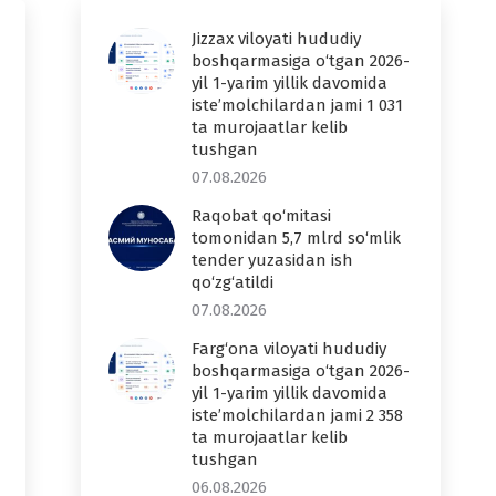
Jizzax viloyati hududiy
boshqarmasiga o‘tgan 2026-
yil 1-yarim yillik davomida
iste’molchilardan jami 1 031
ta murojaatlar kelib
tushgan
07.08.2026
Raqobat qo‘mitasi
tomonidan 5,7 mlrd so‘mlik
tender yuzasidan ish
qo‘zg‘atildi
07.08.2026
Farg‘ona viloyati hududiy
boshqarmasiga o‘tgan 2026-
yil 1-yarim yillik davomida
iste’molchilardan jami 2 358
ta murojaatlar kelib
tushgan
06.08.2026