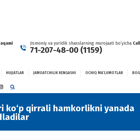
HUJJATLAR
JAMOATCHILIK KENGASHI
OCHIQ MAʼLUMOTLAR
GʻLANISH
raqami
Jismoniy va yuridik shaxslarning murojaati boʻyicha
Cal
71-207-48-00 (1159)
HUJJATLAR
JAMOATCHILIK KENGASHI
OCHIQ MAʼLUMOTLAR
BOG
TTER
INSTAGRAM
E
PAGE
NS
OPENS
i ko‘p qirrali hamkorlikni yanada
IN
dladilar
NEW
DOW
WINDOW