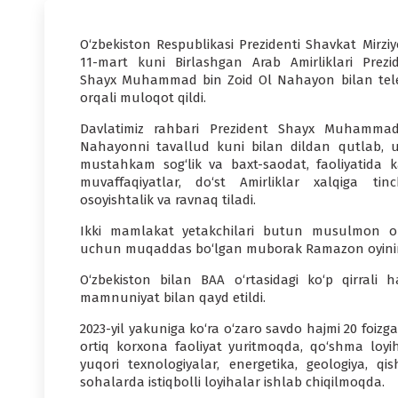
O‘zbekiston Respublikasi Prezidenti Shavkat Mirziy
11-mart kuni Birlashgan Arab Amirliklari Prezid
Shayx Muhammad bin Zoid Ol Nahayon bilan tel
orqali muloqot qildi.
Davlatimiz rahbari Prezident Shayx Muhamma
Nahayonni tavallud kuni bilan dildan qutlab, 
mustahkam sog‘lik va baxt-saodat, faoliyatida k
muvaffaqiyatlar, do‘st Amirliklar xalqiga tinch
osoyishtalik va ravnaq tiladi.
Ikki mamlakat yetakchilari butun musulmon o
uchun muqaddas bo‘lgan muborak Ramazon oyining b
O‘zbekiston bilan BAA o‘rtasidagi ko‘p qirral
mamnuniyat bilan qayd etildi.
2023-yil yakuniga ko‘ra o‘zaro savdo hajmi 20 foizg
ortiq korxona faoliyat yuritmoqda, qo‘shma loyih
yuqori texnologiyalar, energetika, geologiya, qis
sohalarda istiqbolli loyihalar ishlab chiqilmoqda.