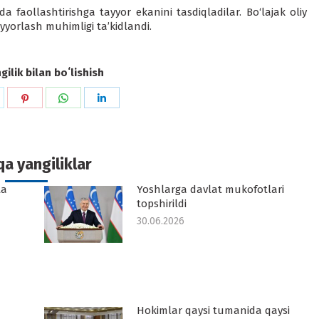
 faollashtirishga tayyor ekanini tasdiqladilar. Bo‘lajak oliy
yyorlash muhimligi ta’kidlandi.
ilik bilan boʻlishish
hare
Share
Share
Share
n
on
on
on
k
witter
Pinterest
WhatsApp
LinkedIn
a yangiliklar
ta
Yoshlarga davlat mukofotlari
topshirildi
30.06.2026
Hokimlar qaysi tumanida qaysi