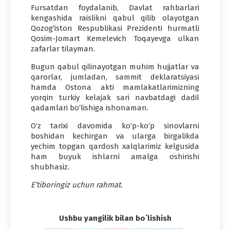
Fursatdan foydalanib, Davlat rahbarlari
kengashida raislikni qabul qilib olayotgan
Qozog‘iston Respublikasi Prezidenti hurmatli
Qosim-Jomart Kemelevich Toqayevga ulkan
zafarlar tilayman.
Bugun qabul qilinayotgan muhim hujjatlar va
qarorlar, jumladan, sammit deklaratsiyasi
hamda Ostona akti mamlakatlarimizning
yorqin turkiy kelajak sari navbatdagi dadil
qadamlari bo‘lishiga ishonaman.
O‘z tarixi davomida ko‘p-ko‘p sinovlarni
boshidan kechirgan va ularga birgalikda
yechim topgan qardosh xalqlarimiz kelgusida
ham buyuk ishlarni amalga oshirishi
shubhasiz.
E’tiboringiz uchun rahmat.
Ushbu yangilik bilan boʻlishish