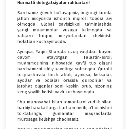
Hurmatli delegatsiyalar rahbarlari!
Barchamiz guvoh bo‘layapmiz, bugungi kunda
jahon miqyosida ishonch inqirozi tobora avj
olmoqda. Global xavfsizlikni ta’minlashda
yangi muammolar yuzaga kelmoqda va
xalqaro huquq me’yorlaridan chekinish
holatlari kuchaymoqda.
Ayniqsa, Yaqin Sharqda uzoq vaqtdan buyon
davom etayotgan Falastin-Isroil
muammosining nihoyatda xavfli tus olgani
barchamizni jiddiy xavotirga solmoqda. Qurolli
to‘qnashuvda tinch aholi, ayniqsa, keksalar,
ayollar va bolalar orasida qurbonlar va
jarohat olganlar soni keskin ortib, nizoning
keng yoyilib ketish xavfi kuchaymoqda.
Shu munosabat bilan tomonlarni zudlik bilan
harbiy harakatlarga barham berib, o‘t ochishni
to‘xtatishga, gumanitar maqsadlarda
murosaga kelishga chaqiramiz.