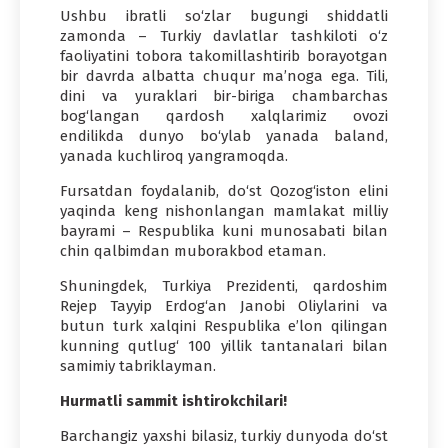
Ushbu ibratli so‘zlar bugungi shiddatli
zamonda – Turkiy davlatlar tashkiloti o‘z
faoliyatini tobora takomillashtirib borayotgan
bir davrda albatta chuqur ma’noga ega. Tili,
dini va yuraklari bir-biriga chambarchas
bog‘langan qardosh xalqlarimiz ovozi
endilikda dunyo bo‘ylab yanada baland,
yanada kuchliroq yangramoqda.
Fursatdan foydalanib, do‘st Qozog‘iston elini
yaqinda keng nishonlangan mamlakat milliy
bayrami – Respublika kuni munosabati bilan
chin qalbimdan muborakbod etaman.
Shuningdek, Turkiya Prezidenti, qardoshim
Rejep Tayyip Erdog‘an Janobi Oliylarini va
butun turk xalqini Respublika e’lon qilingan
kunning qutlug‘ 100 yillik tantanalari bilan
samimiy tabriklayman.
Hurmatli sammit ishtirokchilari!
Barchangiz yaxshi bilasiz, turkiy dunyoda do‘st