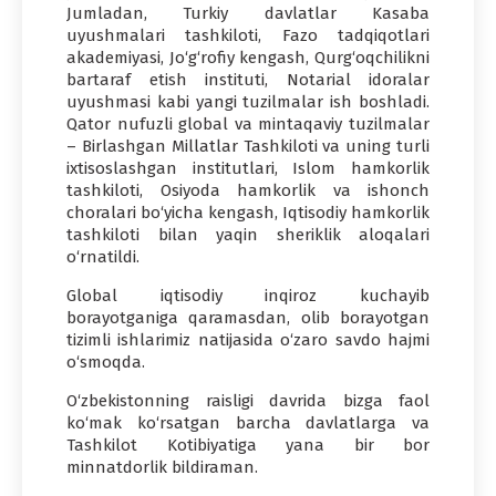
Jumladan, Turkiy davlatlar Kasaba
uyushmalari tashkiloti, Fazo tadqiqotlari
akademiyasi, Jo‘g‘rofiy kengash, Qurg‘oqchilikni
bartaraf etish instituti, Notarial idoralar
uyushmasi kabi yangi tuzilmalar ish boshladi.
Qator nufuzli global va mintaqaviy tuzilmalar
– Birlashgan Millatlar Tashkiloti va uning turli
ixtisoslashgan institutlari, Islom hamkorlik
tashkiloti, Osiyoda hamkorlik va ishonch
choralari bo‘yicha kengash, Iqtisodiy hamkorlik
tashkiloti bilan yaqin sheriklik aloqalari
o‘rnatildi.
Global iqtisodiy inqiroz kuchayib
borayotganiga qaramasdan, olib borayotgan
tizimli ishlarimiz natijasida o‘zaro savdo hajmi
o‘smoqda.
O‘zbekistonning raisligi davrida bizga faol
ko‘mak ko‘rsatgan barcha davlatlarga va
Tashkilot Kotibiyatiga yana bir bor
minnatdorlik bildiraman.