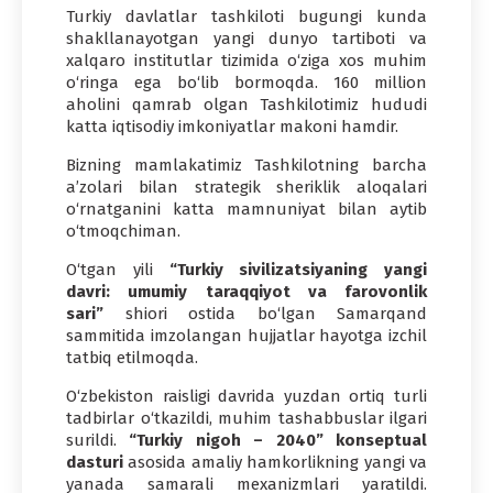
Turkiy davlatlar tashkiloti bugungi kunda
shakllanayotgan yangi dunyo tartiboti va
xalqaro institutlar tizimida o‘ziga xos muhim
o‘ringa ega bo‘lib bormoqda. 160 million
aholini qamrab olgan Tashkilotimiz hududi
katta iqtisodiy imkoniyatlar makoni hamdir.
Bizning mamlakatimiz Tashkilotning barcha
a’zolari bilan strategik sheriklik aloqalari
o‘rnatganini katta mamnuniyat bilan aytib
o‘tmoqchiman.
O‘tgan yili
“Turkiy sivilizatsiyaning yangi
davri: umumiy taraqqiyot va farovonlik
sari”
shiori ostida bo‘lgan Samarqand
sammitida imzolangan hujjatlar hayotga izchil
tatbiq etilmoqda.
O‘zbekiston raisligi davrida yuzdan ortiq turli
tadbirlar o‘tkazildi, muhim tashabbuslar ilgari
surildi.
“Turkiy nigoh – 2040” konseptual
dasturi
asosida amaliy hamkorlikning yangi va
yanada samarali mexanizmlari yaratildi.