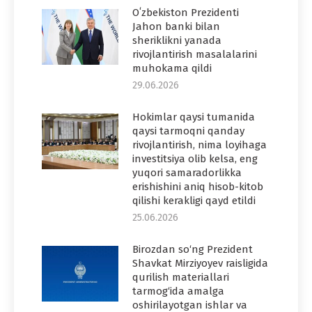
Oʻzbekiston Prezidenti
Jahon banki bilan
sheriklikni yanada
rivojlantirish masalalarini
muhokama qildi
29.06.2026
Hokimlar qaysi tumanida
qaysi tarmoqni qanday
rivojlantirish, nima loyihaga
investitsiya olib kelsa, eng
yuqori samaradorlikka
erishishini aniq hisob-kitob
qilishi kerakligi qayd etildi
25.06.2026
Birozdan so‘ng Prezident
Shavkat Mirziyoyev raisligida
qurilish materiallari
tarmog‘ida amalga
oshirilayotgan ishlar va