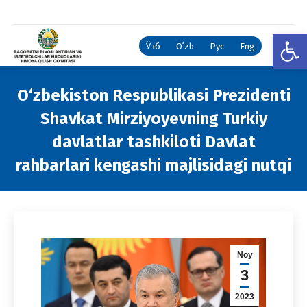
Open
Ўзб
Oʻzb
Рус
Eng
O‘zbekiston Respublikasi Prezidenti
Shavkat Mirziyoyevning Turkiy
davlatlar tashkiloti Davlat
rahbarlari kengashi majlisidagi nutqi
You are here:
Noy
3
2023