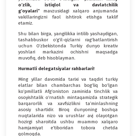
o‘zlik, istiqlol va davlatchilik
g‘oyalari”
mavzusidagi xalqaro anjumanda
vakillaringizni faol ishtirok etishga taklif
etamiz.
Shu bilan birga, yangilikka intilib yashaydigan,
tashabbuskor o‘g‘il-qizlarni rag‘batlantirish
uchun O‘zbekistonda Turkiy dunyo kreativ
yoshlari markazini ochishni maqsadga
muvofiq, deb hisoblayman.
Hurmatli delegatsiyalar rahbarlari!
Ming yillar davomida tarixi va taqdiri turkiy
elatlar bilan chambarchas bog‘liq bo‘lgan
ko‘pmillatli Afg‘oniston zaminida tinchlik va
osoyishtalik o‘rnatish mintaqamizda strategik
barqarorlik va xavfsizlikni ta’minlashning
asosiy shartidir. Biroq dunyoning boshqa
nuqtalarida nizo va urushlar avj olayotgan
hozirgi sharoitda ushbu muammo xalqaro
hamjamiyat e’tiboridan tobora chetda
qolmoqda.