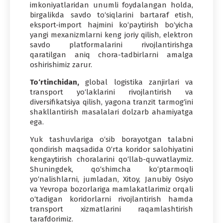
imkoniyatlaridan unumli foydalangan holda,
birgalikda savdo to‘siqlarini bartaraf etish,
eksport-import hajmini ko‘paytirish bo‘yicha
yangi mexanizmlarni keng joriy qilish, elektron
savdo platformalarini rivojlantirishga
qaratilgan aniq chora-tadbirlarni amalga
oshirishimiz zarur.
To‘rtinchidan,
global logistika zanjirlari va
transport yo‘laklarini rivojlantirish va
diversifikatsiya qilish, yagona tranzit tarmog‘ini
shakllantirish masalalari dolzarb ahamiyatga
ega.
Yuk tashuvlariga o‘sib borayotgan talabni
qondirish maqsadida O‘rta koridor salohiyatini
kengaytirish choralarini qo‘llab-quvvatlaymiz.
Shuningdek, qo‘shimcha ko‘ptarmoqli
yo‘nalishlarni, jumladan, Xitoy, Janubiy Osiyo
va Yevropa bozorlariga mamlakatlarimiz orqali
o‘tadigan koridorlarni rivojlantirish hamda
transport xizmatlarini raqamlashtirish
tarafdorimiz.