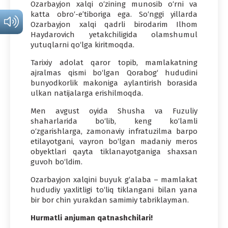
Ozarbayjon xalqi o‘zining munosib o‘rni va
katta obro‘-e’tiboriga ega. So‘nggi yillarda
Ozarbayjon xalqi qadrli birodarim Ilhom
Haydarovich yetakchiligida olamshumul
yutuqlarni qo‘lga kiritmoqda.
Tarixiy adolat qaror topib, mamlakatning
ajralmas qismi bo‘lgan Qorabog‘ hududini
bunyodkorlik makoniga aylantirish borasida
ulkan natijalarga erishilmoqda.
Men avgust oyida Shusha va Fuzuliy
shaharlarida bo‘lib, keng ko‘lamli
o‘zgarishlarga, zamonaviy infratuzilma barpo
etilayotgani, vayron bo‘lgan madaniy meros
obyektlari qayta tiklanayotganiga shaxsan
guvoh bo‘ldim.
Ozarbayjon xalqini buyuk g‘alaba – mamlakat
hududiy yaxlitligi to‘liq tiklangani bilan yana
bir bor chin yurakdan samimiy tabriklayman.
Hurmatli anjuman qatnashchilari!