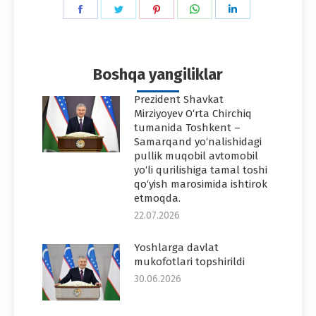
Share
Share
Share
Share
Share
on
on
on
on
on
Facebook
Twitter
Pinterest
WhatsApp
LinkedIn
Boshqa yangiliklar
Prezident Shavkat
Mirziyoyev O‘rta Chirchiq
tumanida Toshkent –
Samarqand yo‘nalishidagi
pullik muqobil avtomobil
yo‘li qurilishiga tamal toshi
qo‘yish marosimida ishtirok
etmoqda.
22.07.2026
Yoshlarga davlat
mukofotlari topshirildi
30.06.2026