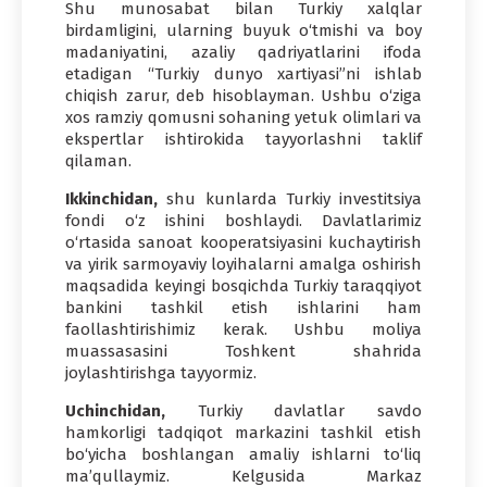
Shu munosabat bilan Turkiy xalqlar
birdamligini, ularning buyuk o‘tmishi va boy
madaniyatini, azaliy qadriyatlarini ifoda
etadigan “Turkiy dunyo xartiyasi”ni ishlab
chiqish zarur, deb hisoblayman. Ushbu o‘ziga
xos ramziy qomusni sohaning yetuk olimlari va
ekspertlar ishtirokida tayyorlashni taklif
qilaman.
Ikkinchidan,
shu kunlarda Turkiy investitsiya
fondi o‘z ishini boshlaydi. Davlatlarimiz
o‘rtasida sanoat kooperatsiyasini kuchaytirish
va yirik sarmoyaviy loyihalarni amalga oshirish
maqsadida keyingi bosqichda Turkiy taraqqiyot
bankini tashkil etish ishlarini ham
faollashtirishimiz kerak. Ushbu moliya
muassasasini Toshkent shahrida
joylashtirishga tayyormiz.
Uchinchidan,
Turkiy davlatlar savdo
hamkorligi tadqiqot markazini tashkil etish
bo‘yicha boshlangan amaliy ishlarni to‘liq
ma’qullaymiz. Kelgusida Markaz