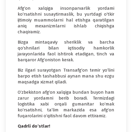
Afg‘on xalqiga insonparvarlik yordami
ko‘rsatishni susaytirmaslik, bu yurtdagi o‘tkir
ijtimoiy muammolarni hal etishga qaratilgan
aniq mexanizmlarni ishlab chiqishga
chaqiramiz.
Bizga mintaqaviy sheriklik va barcha
qo‘shnilari bilan iqtisodiy hamkorlik
jarayonlarida faol ishtirok etadigan, tinch va
barqaror Afg‘oniston kerak.
Biz ilgari surayotgan Transafg‘on temir yo‘lini
barpo etish tashabbusi aynan mana shu ezgu
maqsadga xizmat qiladi.
O‘zbekiston afg‘on xalqiga bundan buyon ham
zarur yordamni berib boradi. Termizdagi
logistika xabi orqali gumanitar ko‘mak
ko‘rsatishni, ta’lim markazida esa afg‘on
fuqarolarini o‘qitishni faol davom ettiramiz.
Qadrli do‘stlar!