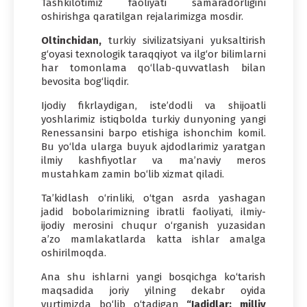
Tashkilotimiz faoliyati samaradorligini
oshirishga qaratilgan rejalarimizga mosdir.
Oltinchidan,
turkiy sivilizatsiyani yuksaltirish
g‘oyasi texnologik taraqqiyot va ilg‘or bilimlarni
har tomonlama qo‘llab-quvvatlash bilan
bevosita bog‘liqdir.
Ijodiy fikrlaydigan, iste’dodli va shijoatli
yoshlarimiz istiqbolda turkiy dunyoning yangi
Renessansini barpo etishiga ishonchim komil.
Bu yo‘lda ularga buyuk ajdodlarimiz yaratgan
ilmiy kashfiyotlar va ma’naviy meros
mustahkam zamin bo‘lib xizmat qiladi.
Ta’kidlash o‘rinliki, o‘tgan asrda yashagan
jadid bobolarimizning ibratli faoliyati, ilmiy-
ijodiy merosini chuqur o‘rganish yuzasidan
a’zo mamlakatlarda katta ishlar amalga
oshirilmoqda.
Ana shu ishlarni yangi bosqichga ko‘tarish
maqsadida joriy yilning dekabr oyida
yurtimizda bo‘lib o‘tadigan
“Jadidlar: milliy