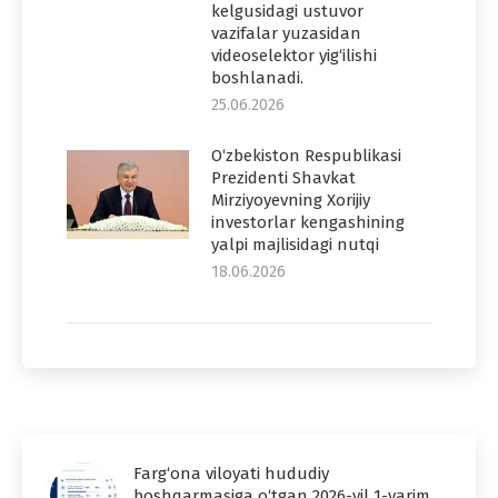
kelgusidagi ustuvor
vazifalar yuzasidan
videoselektor yig‘ilishi
boshlanadi.
25.06.2026
O‘zbekiston Respublikasi
Prezidenti Shavkat
Mirziyoyevning Xorijiy
investorlar kengashining
yalpi majlisidagi nutqi
18.06.2026
Farg‘ona viloyati hududiy
boshqarmasiga o‘tgan 2026-yil 1-yarim