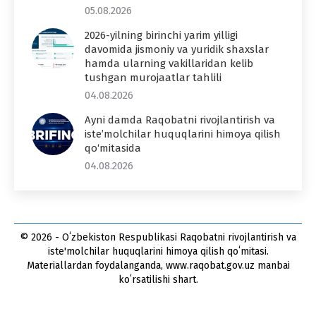
05.08.2026
2026-yilning birinchi yarim yilligi
davomida jismoniy va yuridik shaxslar
hamda ularning vakillaridan kelib
tushgan murojaatlar tahlili
04.08.2026
Ayni damda Raqobatni rivojlantirish va
iste’molchilar huquqlarini himoya qilish
qo‘mitasida
04.08.2026
© 2026 - Oʻzbekiston Respublikasi Raqobatni rivojlantirish va
iste'molchilar huquqlarini himoya qilish qoʻmitasi.
Materiallardan foydalanganda, www.raqobat.gov.uz manbai
koʻrsatilishi shart.