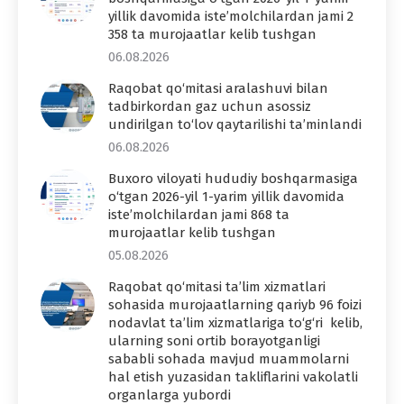
yillik davomida iste’molchilardan jami 2
358 ta murojaatlar kelib tushgan
06.08.2026
Raqobat qo‘mitasi aralashuvi bilan
tadbirkordan gaz uchun asossiz
undirilgan to‘lov qaytarilishi ta’minlandi
06.08.2026
Buxoro viloyati hududiy boshqarmasiga
o‘tgan 2026-yil 1-yarim yillik davomida
iste’molchilardan jami 868 ta
murojaatlar kelib tushgan
05.08.2026
Raqobat qo‘mitasi ta’lim xizmatlari
sohasida murojaatlarning qariyb 96 foizi
nodavlat ta’lim xizmatlariga to‘g‘ri kelib,
ularning soni ortib borayotganligi
sababli sohada mavjud muammolarni
hal etish yuzasidan takliflarini vakolatli
organlarga yubordi