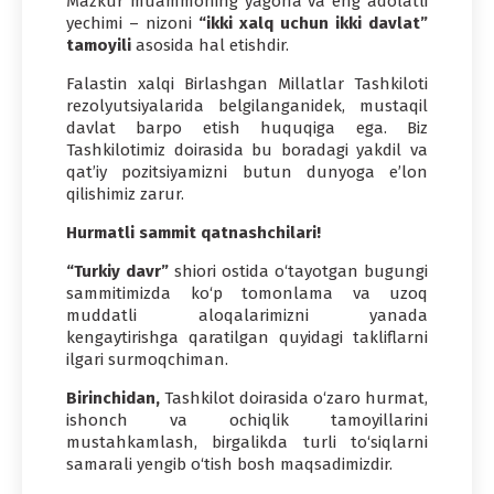
Mazkur muammoning yagona va eng adolatli
yechimi – nizoni
“ikki xalq uchun ikki davlat”
tamoyili
asosida hal etishdir.
Falastin xalqi Birlashgan Millatlar Tashkiloti
rezolyutsiyalarida belgilanganidek, mustaqil
davlat barpo etish huquqiga ega. Biz
Tashkilotimiz doirasida bu boradagi yakdil va
qat’iy pozitsiyamizni butun dunyoga e’lon
qilishimiz zarur.
Hurmatli sammit qatnashchilari!
“Turkiy davr”
shiori ostida o‘tayotgan bugungi
sammitimizda ko‘p tomonlama va uzoq
muddatli aloqalarimizni yanada
kengaytirishga qaratilgan quyidagi takliflarni
ilgari surmoqchiman.
Birinchidan,
Tashkilot doirasida o‘zaro hurmat,
ishonch va ochiqlik tamoyillarini
mustahkamlash, birgalikda turli to‘siqlarni
samarali yengib o‘tish bosh maqsadimizdir.