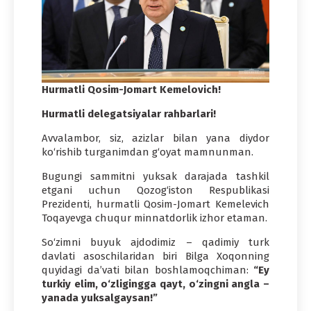
Hurmatli Qosim-Jomart Kemelovich!
Hurmatli delegatsiyalar rahbarlari!
Avvalambor, siz, azizlar bilan yana diydor
ko‘rishib turganimdan g‘oyat mamnunman.
Bugungi sammitni yuksak darajada tashkil
etgani uchun Qozog‘iston Respublikasi
Prezidenti, hurmatli Qosim-Jomart Kemelevich
Toqayevga chuqur minnatdorlik izhor etaman.
So‘zimni buyuk ajdodimiz – qadimiy turk
davlati asoschilaridan biri Bilga Xoqonning
quyidagi da’vati bilan boshlamoqchiman:
“Ey
turkiy elim, o‘zligingga qayt, o‘zingni angla –
yanada yuksalgaysan!”