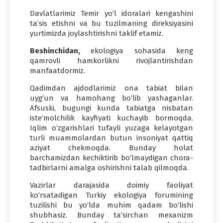
Davlatlarimiz Temir yo‘l idoralari kengashini
ta’sis etishni va bu tuzilmaning direksiyasini
yurtimizda joylashtirishni taklif etamiz.
Beshinchidan,
ekologiya sohasida keng
qamrovli hamkorlikni rivojlantirishdan
manfaatdormiz.
Qadimdan ajdodlarimiz ona tabiat bilan
uyg‘un va hamohang bo‘lib yashaganlar.
Afsuski, bugungi kunda tabiatga nisbatan
iste’molchilik kayfiyati kuchayib bormoqda.
Iqlim o‘zgarishlari tufayli yuzaga kelayotgan
turli muammolardan butun insoniyat qattiq
aziyat chekmoqda. Bunday holat
barchamizdan kechiktirib bo‘lmaydigan chora-
tadbirlarni amalga oshirishni talab qilmoqda.
Vazirlar darajasida doimiy faoliyat
ko‘rsatadigan Turkiy ekologiya forumining
tuzilishi bu yo‘lda muhim qadam bo‘lishi
shubhasiz. Bunday ta’sirchan mexanizm