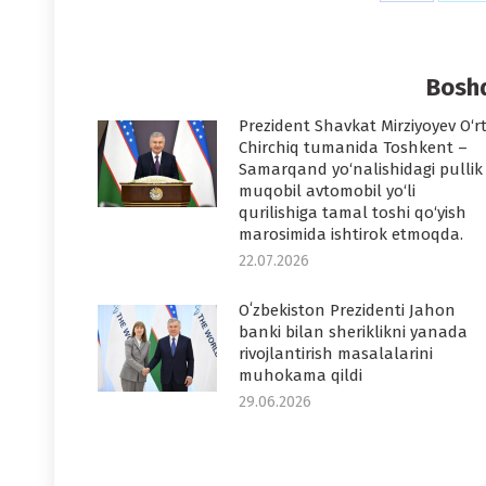
on
o
Faceboo
T
Boshq
Prezident Shavkat Mirziyoyev O‘r
Chirchiq tumanida Toshkent –
Samarqand yo‘nalishidagi pullik
muqobil avtomobil yo‘li
qurilishiga tamal toshi qo‘yish
marosimida ishtirok etmoqda.
22.07.2026
Oʻzbekiston Prezidenti Jahon
banki bilan sheriklikni yanada
rivojlantirish masalalarini
muhokama qildi
29.06.2026