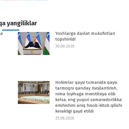
n
on
on
on
k
witter
Pinterest
WhatsApp
LinkedIn
a yangiliklar
ta
Yoshlarga davlat mukofotlari
topshirildi
30.06.2026
Hokimlar qaysi tumanida qaysi
tarmoqni qanday rivojlantirish,
nima loyihaga investitsiya olib
kelsa, eng yuqori samaradorlikka
erishishini aniq hisob-kitob qilishi
kerakligi qayd etildi
25.06.2026