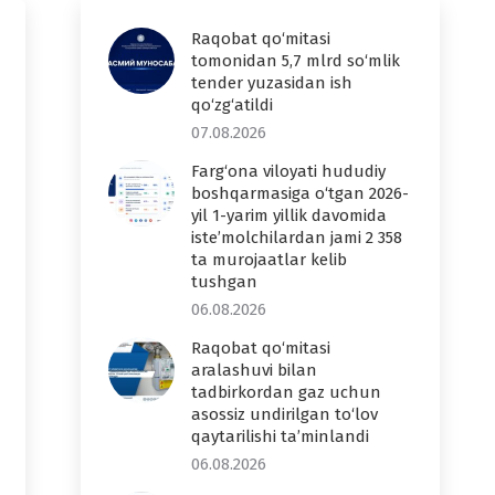
Raqobat qo‘mitasi
tomonidan 5,7 mlrd so‘mlik
tender yuzasidan ish
qo‘zg‘atildi
07.08.2026
Farg‘ona viloyati hududiy
boshqarmasiga o‘tgan 2026-
yil 1-yarim yillik davomida
iste’molchilardan jami 2 358
ta murojaatlar kelib
tushgan
06.08.2026
Raqobat qo‘mitasi
aralashuvi bilan
tadbirkordan gaz uchun
asossiz undirilgan to‘lov
qaytarilishi ta’minlandi
06.08.2026