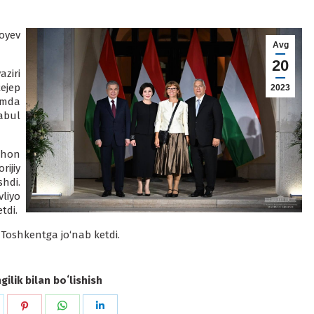
oyev
Avg
20
ziri
ejep
2023
amda
abul
ahon
ijiy
hdi.
liyo
tdi.
 Toshkentga jo‘nab ketdi.
ilik bilan boʻlishish
hare
Share
Share
Share