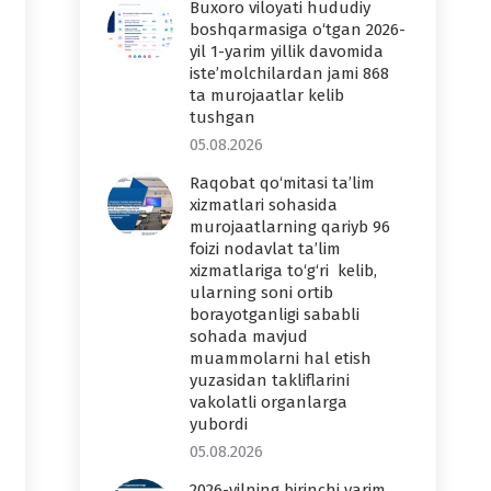
Buxoro viloyati hududiy
boshqarmasiga o‘tgan 2026-
yil 1-yarim yillik davomida
iste’molchilardan jami 868
ta murojaatlar kelib
tushgan
05.08.2026
Raqobat qo‘mitasi ta’lim
xizmatlari sohasida
murojaatlarning qariyb 96
foizi nodavlat ta’lim
xizmatlariga to‘g‘ri kelib,
ularning soni ortib
borayotganligi sababli
sohada mavjud
muammolarni hal etish
yuzasidan takliflarini
vakolatli organlarga
yubordi
05.08.2026
2026-yilning birinchi yarim