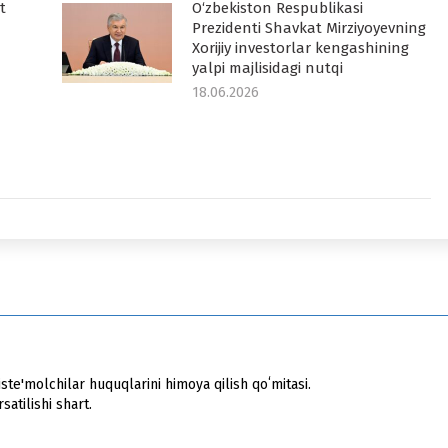
t
O‘zbekiston Respublikasi
Prezidenti Shavkat Mirziyoyevning
Xorijiy investorlar kengashining
yalpi majlisidagi nutqi
18.06.2026
ste'molchilar huquqlarini himoya qilish qoʻmitasi.
atilishi shart.