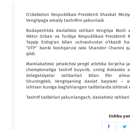
O‘zbekiston Respublikasi Prezidenti Shavkat Mirziy
Vengriyaga amaliy tashrifini yakunladi.
Budapeshtda davlatimiz rahbari Vengriya Bosh va
Viktor Orban va Turkiya Respublikasi Prezidenti R
Tayyip Erdog‘an bilan uchrashuvlar o‘tkazdi h
“OTP” banki boshqaruvi raisi Shandor Chanini q
qildi.
Mamlakatimiz yetakchisi yengil atletika bo‘yicha j
chempionatiga tashrif buyurib, uning doirasida xor
delegatsiyalar rahbarlari bilan fikr almas
Shuningdek, Vengriyaning davlat bayrami – av
Ishtvan kuniga bag‘ishlangan tadbirlarda ishtirok e
Tashrif tadbirlari yakunlangach, davlatimiz rahbari
Ushbu yang
Share
S