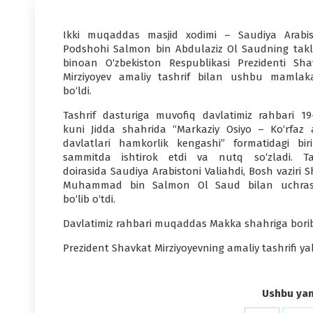
Ikki muqaddas masjid xodimi – Saudiya Arabis
Podshohi Salmon bin Abdulaziz Ol Saudning takli
binoan O‘zbekiston Respublikasi Prezidenti Sha
Mirziyoyev amaliy tashrif bilan ushbu mamlak
bo‘ldi.
Tashrif dasturiga muvofiq davlatimiz rahbari 19-
kuni Jidda shahrida “Markaziy Osiyo – Ko‘rfaz 
davlatlari hamkorlik kengashi” formatidagi biri
sammitda ishtirok etdi va nutq so‘zladi. Ta
doirasida Saudiya Arabistoni Valiahdi, Bosh vaziri 
Muhammad bin Salmon Ol Saud bilan uchra
bo‘lib o‘tdi.
Davlatimiz rahbari muqaddas Makka shahriga borib,
Prezident Shavkat Mirziyoyevning amaliy tashrifi ya
Ushbu yang