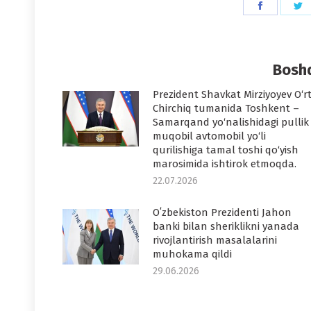
Share
S
on
o
Faceboo
T
Boshq
Prezident Shavkat Mirziyoyev O‘r
Chirchiq tumanida Toshkent –
Samarqand yo‘nalishidagi pullik
muqobil avtomobil yo‘li
qurilishiga tamal toshi qo‘yish
marosimida ishtirok etmoqda.
22.07.2026
Oʻzbekiston Prezidenti Jahon
banki bilan sheriklikni yanada
rivojlantirish masalalarini
muhokama qildi
29.06.2026