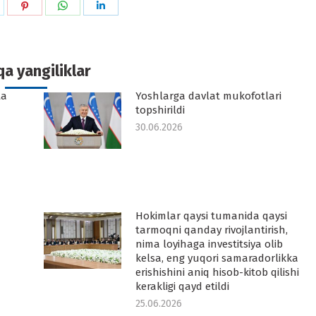
hare
Share
Share
Share
n
on
on
on
k
witter
Pinterest
WhatsApp
LinkedIn
a yangiliklar
ta
Yoshlarga davlat mukofotlari
topshirildi
30.06.2026
Hokimlar qaysi tumanida qaysi
tarmoqni qanday rivojlantirish,
nima loyihaga investitsiya olib
kelsa, eng yuqori samaradorlikka
erishishini aniq hisob-kitob qilishi
kerakligi qayd etildi
25.06.2026