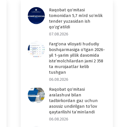
Raqobat qo‘mitasi
tomonidan 5,7 mlrd so‘mlik
tender yuzasidan ish
qo‘zg‘atildi
07.08.2026
Farg‘ona viloyati hududiy
boshqarmasiga o‘tgan 2026-
yil 1-yarim yillik davomida
iste’molchilardan jami 2 358
ta murojaatlar kelib
tushgan
06.08.2026
Raqobat qo‘mitasi
aralashuvi bilan
tadbirkordan gaz uchun
asossiz undirilgan to‘lov
qaytarilishi ta’minlandi
06.08.2026