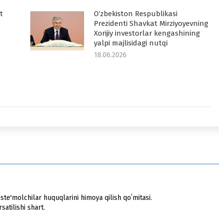
t
O‘zbekiston Respublikasi
Prezidenti Shavkat Mirziyoyevning
Xorijiy investorlar kengashining
yalpi majlisidagi nutqi
18.06.2026
ste'molchilar huquqlarini himoya qilish qoʻmitasi.
atilishi shart.