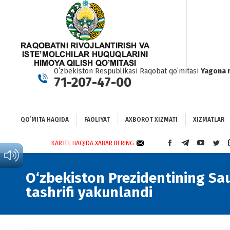
QOʻMITA HAQIDA
FAOLIYAT
AXBOROT XIZMATI
XIZMATLAR
BO
Oʻzbekiston Respublikasi Raqobat qoʻmitasi
Yagona 
71-207-47-00
QOʻMITA HAQIDA
FAOLIYAT
AXBOROT XIZMATI
XIZMATLAR
KARTEL HAQIDA XABAR BERING
FACEBOOK
TELEGRAM
YOUTUBE
TWI
PAGE
PAGE
PAGE
PAG
OPENS
OPENS
OPENS
OPE
O‘zbekiston Prezidentining Sa
IN
IN
IN
IN
tashrifi yakunlandi
NEW
NEW
NEW
NEW
WINDOW
WINDOW
WINDOW
WIN