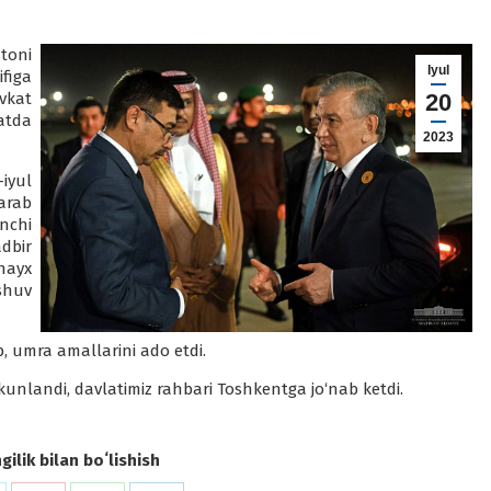
toni
Iyul
figa
vkat
20
atda
2023
iyul
arab
nchi
dbir
Shayx
shuv
 umra amallarini ado etdi.
kunlandi, davlatimiz rahbari Toshkentga jo‘nab ketdi.
ilik bilan boʻlishish