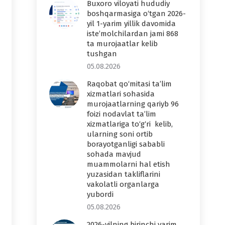
Buxoro viloyati hududiy
boshqarmasiga o‘tgan 2026-
yil 1-yarim yillik davomida
iste’molchilardan jami 868
ta murojaatlar kelib
tushgan
05.08.2026
Raqobat qo‘mitasi ta’lim
xizmatlari sohasida
murojaatlarning qariyb 96
foizi nodavlat ta’lim
xizmatlariga to‘g‘ri kelib,
ularning soni ortib
borayotganligi sababli
sohada mavjud
muammolarni hal etish
yuzasidan takliflarini
vakolatli organlarga
yubordi
05.08.2026
2026-yilning birinchi yarim