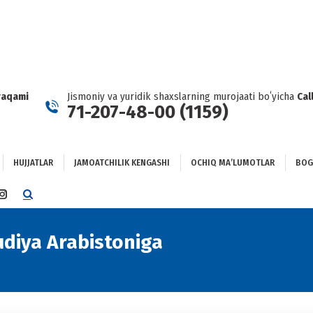
HUJJATLAR
JAMOATCHILIK KENGASHI
OCHIQ MAʼLUMOTLAR
GʻLANISH
raqami
Jismoniy va yuridik shaxslarning murojaati boʻyicha
Cal
71-207-48-00 (1159)
HUJJATLAR
JAMOATCHILIK KENGASHI
OCHIQ MAʼLUMOTLAR
BOG
TTER
INSTAGRAM
E
PAGE
NS
OPENS
udiya Arabistoniga
You are here:
IN
NEW
DOW
WINDOW