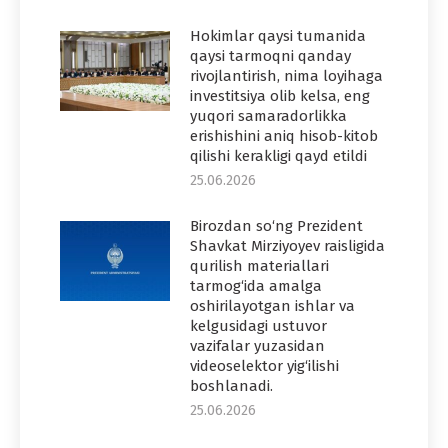
Hokimlar qaysi tumanida
qaysi tarmoqni qanday
rivojlantirish, nima loyihaga
investitsiya olib kelsa, eng
yuqori samaradorlikka
erishishini aniq hisob-kitob
qilishi kerakligi qayd etildi
25.06.2026
Birozdan so‘ng Prezident
Shavkat Mirziyoyev raisligida
qurilish materiallari
tarmog‘ida amalga
oshirilayotgan ishlar va
kelgusidagi ustuvor
vazifalar yuzasidan
videoselektor yig‘ilishi
boshlanadi.
25.06.2026