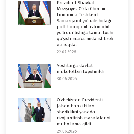
Prezident Shavkat
Mirziyoyev O‘rta Chirchiq
tumanida Toshkent –
Samarqand yo‘nalishidagi
pullik muqobil avtomobil
yo‘li qurilishiga tamal toshi
qo‘yish marosimida ishtirok
etmoqda.
22.07.2026
Yoshlarga davlat
mukofotlari topshirildi
30.06.2026
Oʻzbekiston Prezidenti
Jahon banki bilan
sheriklikni yanada
rivojlantirish masalalarini
muhokama qildi
29.06.2026