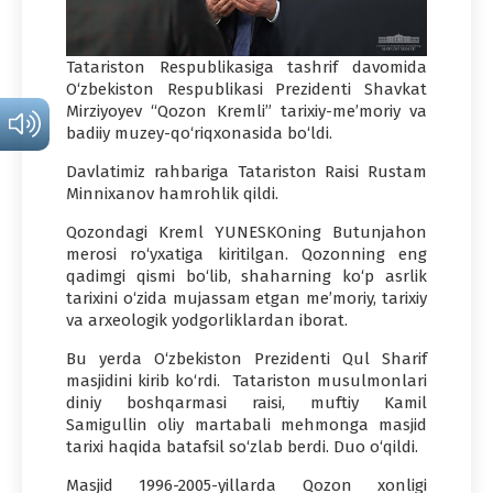
Tatariston Respublikasiga tashrif davomida
O‘zbekiston Respublikasi Prezidenti Shavkat
Mirziyoyev “Qozon Kremli” tarixiy-me’moriy va
badiiy muzey-qo‘riqxonasida bo‘ldi.
Davlatimiz rahbariga Tatariston Raisi Rustam
Minnixanov hamrohlik qildi.
Qozondagi Kreml YUNЕSKOning Butunjahon
merosi ro‘yxatiga kiritilgan. Qozonning eng
qadimgi qismi bo‘lib, shaharning ko‘p asrlik
tarixini o‘zida mujassam etgan me’moriy, tarixiy
va arxeologik yodgorliklardan iborat.
Bu yerda O‘zbekiston Prezidenti Qul Sharif
masjidini kirib ko‘rdi. Tatariston musulmonlari
diniy boshqarmasi raisi, muftiy Kamil
Samigullin oliy martabali mehmonga masjid
tarixi haqida batafsil so‘zlab berdi. Duo o‘qildi.
Masjid 1996-2005-yillarda Qozon xonligi