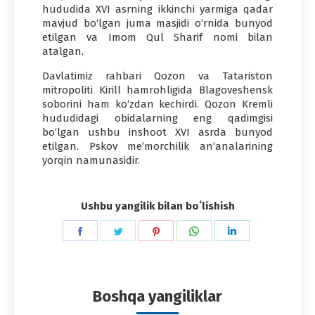
hududida XVI asrning ikkinchi yarmiga qadar
mavjud bo‘lgan juma masjidi o‘rnida bunyod
etilgan va Imom Qul Sharif nomi bilan
atalgan.
Davlatimiz rahbari Qozon va Tatariston
mitropoliti Kirill hamrohligida Blagoveshensk
soborini ham ko‘zdan kechirdi. Qozon Kremli
hududidagi obidalarning eng qadimgisi
bo‘lgan ushbu inshoot XVI asrda bunyod
etilgan. Pskov me’morchilik an’analarining
yorqin namunasidir.
Ushbu yangilik bilan boʻlishish
Share
Share
Share
Share
Share
on
on
on
on
on
Facebook
Twitter
Pinterest
WhatsApp
LinkedIn
Boshqa yangiliklar