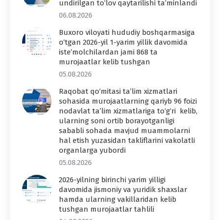
undirilgan to‘lov qaytarilishi ta’minlandi
06.08.2026
Buxoro viloyati hududiy boshqarmasiga
o‘tgan 2026-yil 1-yarim yillik davomida
iste’molchilardan jami 868 ta
murojaatlar kelib tushgan
05.08.2026
Raqobat qo‘mitasi ta’lim xizmatlari
sohasida murojaatlarning qariyb 96 foizi
nodavlat ta’lim xizmatlariga to‘g‘ri kelib,
ularning soni ortib borayotganligi
sababli sohada mavjud muammolarni
hal etish yuzasidan takliflarini vakolatli
organlarga yubordi
05.08.2026
2026-yilning birinchi yarim yilligi
davomida jismoniy va yuridik shaxslar
hamda ularning vakillaridan kelib
tushgan murojaatlar tahlili