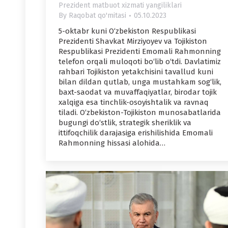
Prezident matbuot xizmati yangiliklari
By
Raqobat qo'mitasi
05.10.2023
5-oktabr kuni O‘zbekiston Respublikasi
Prezidenti Shavkat Mirziyoyev va Tojikiston
Respublikasi Prezidenti Emomali Rahmonning
telefon orqali muloqoti bo‘lib o‘tdi. Davlatimiz
rahbari Tojikiston yetakchisini tavallud kuni
bilan dildan qutlab, unga mustahkam sog‘lik,
baxt-saodat va muvaffaqiyatlar, birodar tojik
xalqiga esa tinchlik-osoyishtalik va ravnaq
tiladi. O‘zbekiston-Tojikiston munosabatlarida
bugungi do‘stlik, strategik sheriklik va
ittifoqchilik darajasiga erishilishida Emomali
Rahmonning hissasi alohida…