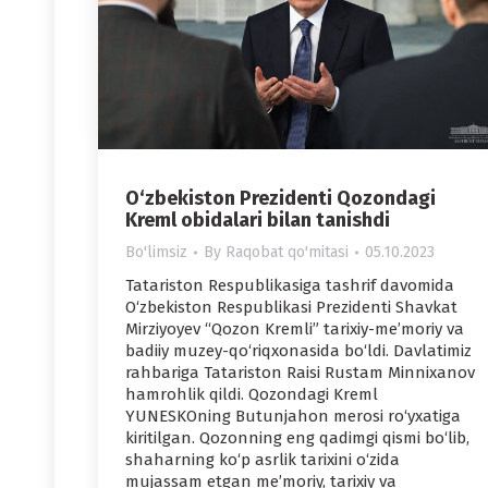
O‘zbekiston Prezidenti Qozondagi
Kreml obidalari bilan tanishdi
Bo'limsiz
By
Raqobat qo'mitasi
05.10.2023
Tatariston Respublikasiga tashrif davomida
O‘zbekiston Respublikasi Prezidenti Shavkat
Mirziyoyev “Qozon Kremli” tarixiy-me’moriy va
badiiy muzey-qo‘riqxonasida bo‘ldi. Davlatimiz
rahbariga Tatariston Raisi Rustam Minnixanov
hamrohlik qildi. Qozondagi Kreml
YUNЕSKOning Butunjahon merosi ro‘yxatiga
kiritilgan. Qozonning eng qadimgi qismi bo‘lib,
shaharning ko‘p asrlik tarixini o‘zida
mujassam etgan me’moriy, tarixiy va