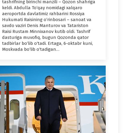
tashrifning birinchi manzili – Qozon shahriga
keldi. Abdulla To‘qay nomidagi xalqaro
aeroportda davlatimiz rahbarini Rossiya
Hukumati Raisining o‘rinbosari – sanoat va
savdo vaziri Denis Manturov va Tatariston
Raisi Rustam Minnixanov kutib oldi. Tashrif
dasturiga muvofiq, bugun Qozonda qator
tadbirlar bo‘lib o‘tadi. Ertaga, 6-oktabr kuni,
Moskvada bo‘lib o‘tadigan…