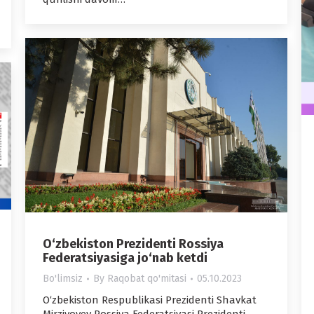
O‘zbekiston Prezidenti Rossiya
Federatsiyasiga jo‘nab ketdi
Bo'limsiz
By
Raqobat qo'mitasi
05.10.2023
O‘zbekiston Respublikasi Prezidenti Shavkat