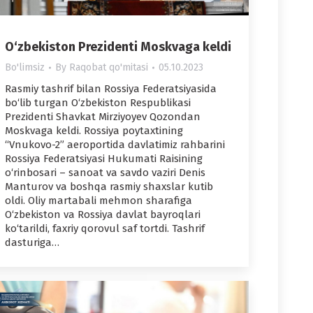
O‘zbekiston Prezidenti Moskvaga keldi
Bo'limsiz
By
Raqobat qo'mitasi
05.10.2023
Rasmiy tashrif bilan Rossiya Federatsiyasida
bo‘lib turgan O‘zbekiston Respublikasi
Prezidenti Shavkat Mirziyoyev Qozondan
Moskvaga keldi. Rossiya poytaxtining
“Vnukovo-2” aeroportida davlatimiz rahbarini
Rossiya Federatsiyasi Hukumati Raisining
o‘rinbosari – sanoat va savdo vaziri Denis
Manturov va boshqa rasmiy shaxslar kutib
oldi. Oliy martabali mehmon sharafiga
O‘zbekiston va Rossiya davlat bayroqlari
ko‘tarildi, faxriy qorovul saf tortdi. Tashrif
dasturiga…