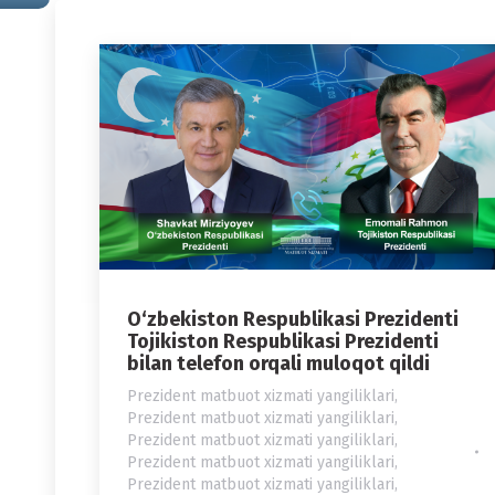
O‘zbekiston Respublikasi Prezidenti
Tojikiston Respublikasi Prezidenti
bilan telefon orqali muloqot qildi
Prezident matbuot xizmati yangiliklari
,
Prezident matbuot xizmati yangiliklari
,
Prezident matbuot xizmati yangiliklari
,
Prezident matbuot xizmati yangiliklari
,
Prezident matbuot xizmati yangiliklari
,