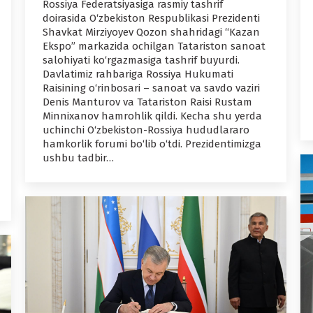
Rossiya Federatsiyasiga rasmiy tashrif
doirasida O‘zbekiston Respublikasi Prezidenti
Shavkat Mirziyoyev Qozon shahridagi “Kazan
Ekspo” markazida ochilgan Tatariston sanoat
salohiyati ko‘rgazmasiga tashrif buyurdi.
Davlatimiz rahbariga Rossiya Hukumati
Raisining o‘rinbosari – sanoat va savdo vaziri
Denis Manturov va Tatariston Raisi Rustam
Minnixanov hamrohlik qildi. Kecha shu yerda
uchinchi O‘zbekiston-Rossiya hududlararo
hamkorlik forumi bo‘lib o‘tdi. Prezidentimizga
ushbu tadbir…