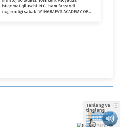
muhtoj bo‘ladilar. Toshkent viloyatida
istiqomat qiluvchi N.G‘. ham farzandi
nogironligi sabab “MINGBAEV’S ACADEMY OF…
Tanlang va
tinglang