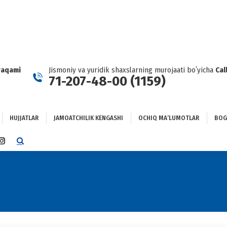
HUJJATLAR
JAMOATCHILIK KENGASHI
OCHIQ MAʼLUMOTLAR
GʻLANISH
raqami
Jismoniy va yuridik shaxslarning murojaati boʻyicha
Cal
71-207-48-00 (1159)
HUJJATLAR
JAMOATCHILIK KENGASHI
OCHIQ MAʼLUMOTLAR
BOG
TTER
INSTAGRAM
E
PAGE
NS
OPENS
IN
NEW
DOW
WINDOW