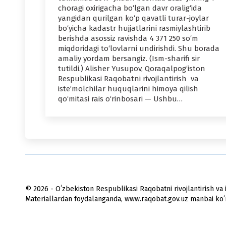
choragi oxirigacha bo‘lgan davr oralig‘ida
yangidan qurilgan ko‘p qavatli turar-joylar
bo‘yicha kadastr hujjatlarini rasmiylashtirib
berishda asossiz ravishda 4 371 250 so‘m
miqdoridagi to‘lovlarni undirishdi. Shu borada
amaliy yordam bersangiz. (Ism-sharifi sir
tutildi.) Alisher Yusupov, Qoraqalpog‘iston
Respublikasi Raqobatni rivojlantirish va
iste’molchilar huquqlarini himoya qilish
qo‘mitasi rais o‘rinbosari — Ushbu…
© 2026 - Oʻzbekiston Respublikasi Raqobatni rivojlantirish va i
Materiallardan foydalanganda, www.raqobat.gov.uz manbai koʻrs