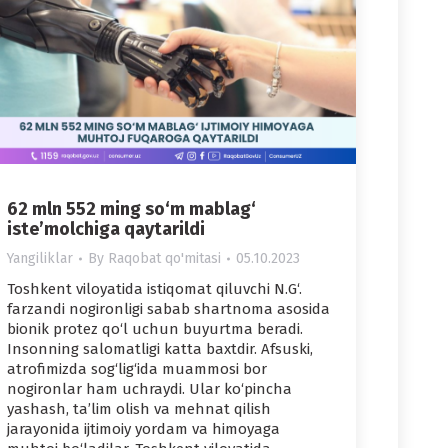
62 mln 552 ming so‘m mablag‘
iste’molchiga qaytarildi
Yangiliklar
By
Raqobat qo'mitasi
05.10.2023
Toshkent viloyatida istiqomat qiluvchi N.G‘.
farzandi nogironligi sabab shartnoma asosida
bionik protez qo‘l uchun buyurtma beradi.
Insonning salomatligi katta baxtdir. Afsuski,
atrofimizda sog‘lig‘ida muammosi bor
nogironlar ham uchraydi. Ular ko‘pincha
yashash, ta’lim olish va mehnat qilish
jarayonida ijtimoiy yordam va himoyaga