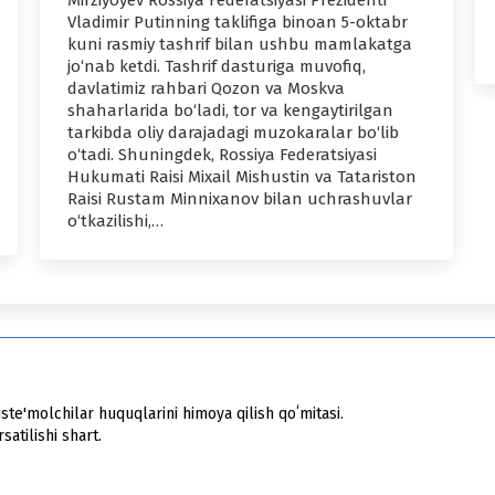
Mirziyoyev Rossiya Federatsiyasi Prezidenti
Vladimir Putinning taklifiga binoan 5-oktabr
kuni rasmiy tashrif bilan ushbu mamlakatga
jo‘nab ketdi. Tashrif dasturiga muvofiq,
davlatimiz rahbari Qozon va Moskva
shaharlarida bo‘ladi, tor va kengaytirilgan
tarkibda oliy darajadagi muzokaralar bo‘lib
o‘tadi. Shuningdek, Rossiya Federatsiyasi
Hukumati Raisi Mixail Mishustin va Tatariston
Raisi Rustam Minnixanov bilan uchrashuvlar
o‘tkazilishi,…
ste'molchilar huquqlarini himoya qilish qoʻmitasi.
atilishi shart.