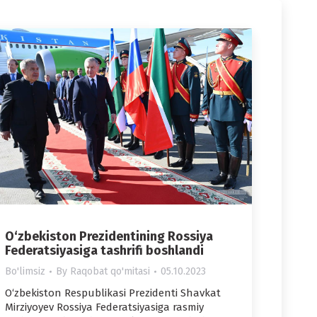
O‘zbekiston Prezidentining Rossiya
Federatsiyasiga tashrifi boshlandi
Bo'limsiz
By
Raqobat qo'mitasi
05.10.2023
O‘zbekiston Respublikasi Prezidenti Shavkat
Mirziyoyev Rossiya Federatsiyasiga rasmiy