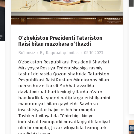
O‘zbekiston Prezidenti Tatariston
Raisi bilan muzokara o‘tkazdi
Bo'limsiz
By
Raqobat qo'mitasi
05.10.2023
O‘zbekiston Respublikasi Prezidenti Shavkat
Mirziyoyev Rossiya Federatsiyasiga rasmiy
tashrif doirasida Qozon shahrida Tatariston
Respublikasi Raisi Rustam Minnixanov bilan
uchrashuv o‘tkazdi. Suhbat avvalida
davlatimiz rahbari keyingi yillarda o‘zaro
hamkorlikda yuqori natijalarga erishilganini
mamnuniyat bilan qayd etdi. Savdo va
investitsiyalar hajmi oshib bormoqda.
Toshkent viloyatida “Chirchiq” kimyo-
industrial texnoparki muvaffaqiyatli faoliyat
olib bormoqda, Jizzax viloyatida texnopark
qurilishi davom…