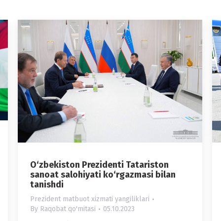
O‘zbekiston Prezidenti Tatariston
sanoat salohiyati ko‘rgazmasi bilan
tanishdi
Prezident matbuot xizmati yangiliklari
By
Raqobat qo'mitasi
05.10.2023