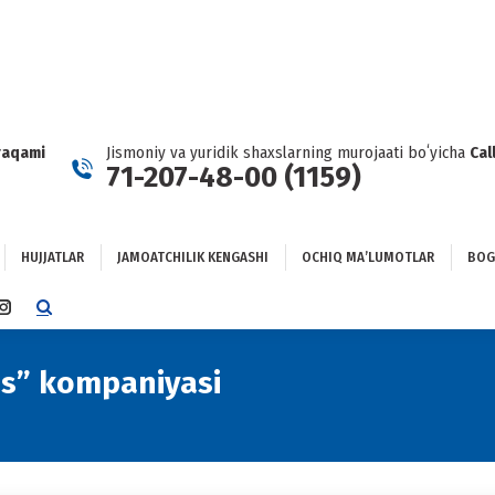
HUJJATLAR
JAMOATCHILIK KENGASHI
OCHIQ MAʼLUMOTLAR
GʻLANISH
raqami
Jismoniy va yuridik shaxslarning murojaati boʻyicha
Cal
71-207-48-00 (1159)
HUJJATLAR
JAMOATCHILIK KENGASHI
OCHIQ MAʼLUMOTLAR
BOG
TTER
INSTAGRAM
E
PAGE
NS
OPENS
lis” kompaniyasi
You are here:
IN
NEW
DOW
WINDOW