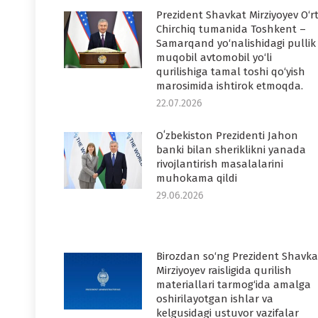
Prezident Shavkat Mirziyoyev O‘r
Chirchiq tumanida Toshkent –
Samarqand yo‘nalishidagi pullik
muqobil avtomobil yo‘li
qurilishiga tamal toshi qo‘yish
marosimida ishtirok etmoqda.
22.07.2026
Oʻzbekiston Prezidenti Jahon
banki bilan sheriklikni yanada
rivojlantirish masalalarini
muhokama qildi
29.06.2026
Birozdan so‘ng Prezident Shavka
Mirziyoyev raisligida qurilish
materiallari tarmog‘ida amalga
oshirilayotgan ishlar va
kelgusidagi ustuvor vazifalar