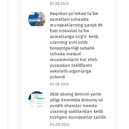
05.08.2026
Raqobat qo‘mitasi ta’lim
xizmatlari sohasida
murojaatlarning qariyb 96
foizi nodavlat ta’lim
xizmatlariga to‘g‘ri kelib,
ularning soni ortib
borayotganligi sababli
sohada mavjud
muammolarni hal etish
yuzasidan takliflarini
vakolatli organlarga
yubordi
05.08.2026
2026-yilning birinchi yarim
yilligi davomida jismoniy va
yuridik shaxslar hamda
ularning vakillaridan kelib
tushgan murojaatlar tahlili
04.08.2026