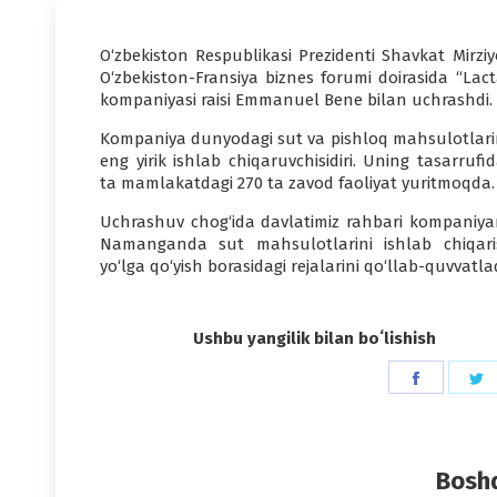
O‘zbekiston Respublikasi Prezidenti Shavkat Mirziy
O‘zbekiston-Fransiya biznes forumi doirasida “Lact
kompaniyasi raisi Emmanuel Bene bilan uchrashdi.
Kompaniya dunyodagi sut va pishloq mahsulotlari
eng yirik ishlab chiqaruvchisidiri. Uning tasarrufi
ta mamlakatdagi 270 ta zavod faoliyat yuritmoqda.
Uchrashuv chog‘ida davlatimiz rahbari kompaniya
Namanganda sut mahsulotlarini ishlab chiqari
yo‘lga qo‘yish borasidagi rejalarini qo‘llab-quvvatlad
Ushbu yangilik bilan boʻlishish
Share
S
on
o
Faceboo
T
Boshq