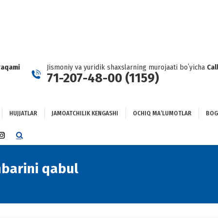
HUJJATLAR
JAMOATCHILIK KENGASHI
OCHIQ MAʼLUMOTLAR
GʻLANISH
raqami
Jismoniy va yuridik shaxslarning murojaati boʻyicha
Cal
71-207-48-00 (1159)
HUJJATLAR
JAMOATCHILIK KENGASHI
OCHIQ MAʼLUMOTLAR
BOG
TTER
INSTAGRAM
E
PAGE
NS
OPENS
hbarini qabul
You are here:
IN
NEW
DOW
WINDOW