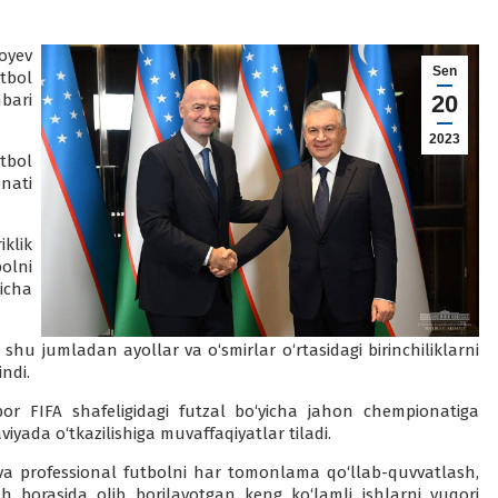
oyev
Sen
bol
bari
20
2023
tbol
nati
klik
olni
icha
 shu jumladan ayollar va o‘smirlar o‘rtasidagi birinchiliklarni
ndi.
 bor FIFA shafeligidagi futzal bo‘yicha jahon chempionatiga
viyada o‘tkazilishiga muvaffaqiyatlar tiladi.
va professional futbolni har tomonlama qo‘llab-quvvatlash,
sh borasida olib borilayotgan keng ko‘lamli ishlarni yuqori