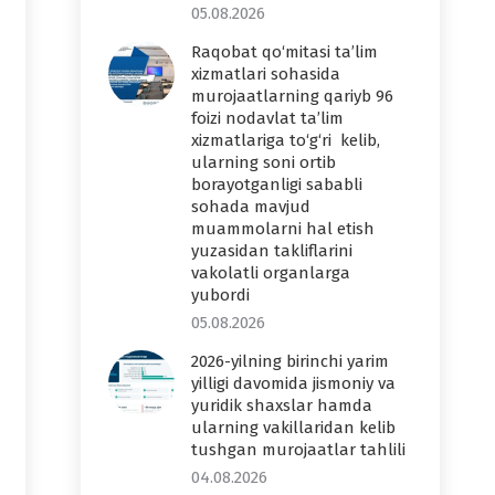
05.08.2026
Raqobat qo‘mitasi ta’lim
xizmatlari sohasida
murojaatlarning qariyb 96
foizi nodavlat ta’lim
xizmatlariga to‘g‘ri kelib,
ularning soni ortib
borayotganligi sababli
sohada mavjud
muammolarni hal etish
yuzasidan takliflarini
vakolatli organlarga
yubordi
05.08.2026
2026-yilning birinchi yarim
yilligi davomida jismoniy va
yuridik shaxslar hamda
ularning vakillaridan kelib
tushgan murojaatlar tahlili
04.08.2026