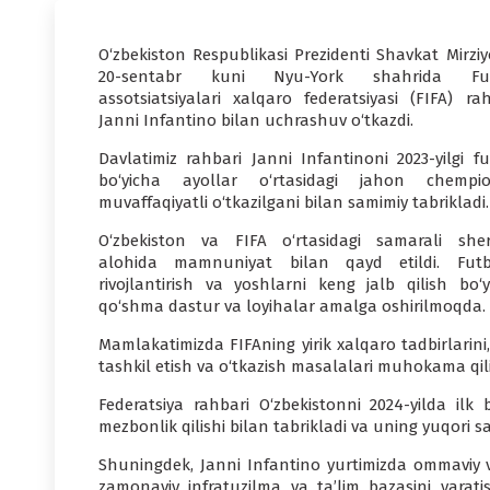
O‘zbekiston Respublikasi Prezidenti Shavkat Mirziy
20-sentabr kuni Nyu-York shahrida Fut
assotsiatsiyalari xalqaro federatsiyasi (FIFA) rah
Janni Infantino bilan uchrashuv o‘tkazdi.
Davlatimiz rahbari Janni Infantinoni 2023-yilgi fu
bo‘yicha ayollar o‘rtasidagi jahon chempio
muvaffaqiyatli o‘tkazilgani bilan samimiy tabrikladi.
O‘zbekiston va FIFA o‘rtasidagi samarali sheri
alohida mamnuniyat bilan qayd etildi. Futb
rivojlantirish va yoshlarni keng jalb qilish bo‘y
qo‘shma dastur va loyihalar amalga oshirilmoqda.
Mamlakatimizda FIFAning yirik xalqaro tadbirlarini,
tashkil etish va o‘tkazish masalalari muhokama qili
Federatsiya rahbari O‘zbekistonni 2024-yilda ilk
mezbonlik qilishi bilan tabrikladi va uning yuqori sa
Shuningdek, Janni Infantino yurtimizda ommaviy 
zamonaviy infratuzilma va ta’lim bazasini yarati