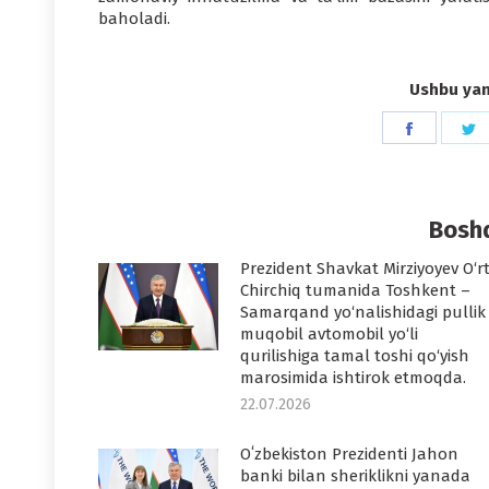
baholadi.
Ushbu yang
Share
S
on
o
Faceboo
T
Boshq
Prezident Shavkat Mirziyoyev O‘r
Chirchiq tumanida Toshkent –
Samarqand yo‘nalishidagi pullik
muqobil avtomobil yo‘li
qurilishiga tamal toshi qo‘yish
marosimida ishtirok etmoqda.
22.07.2026
Oʻzbekiston Prezidenti Jahon
banki bilan sheriklikni yanada