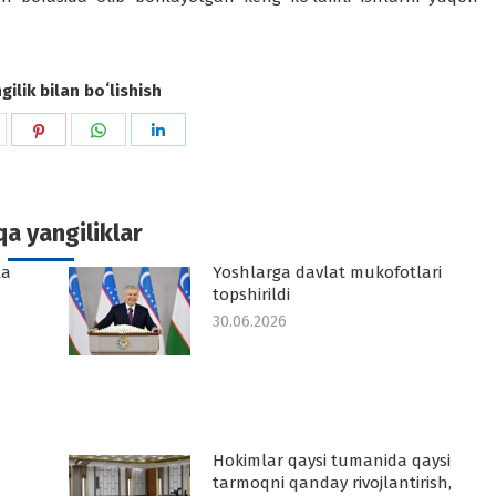
ilik bilan boʻlishish
hare
Share
Share
Share
n
on
on
on
k
witter
Pinterest
WhatsApp
LinkedIn
a yangiliklar
ta
Yoshlarga davlat mukofotlari
topshirildi
30.06.2026
Hokimlar qaysi tumanida qaysi
tarmoqni qanday rivojlantirish,