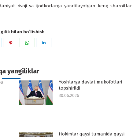
iyat rivoji va ijodkorlarga yaratilayotgan keng sharoitlar
ilik bilan boʻlishish
hare
Share
Share
Share
n
on
on
on
k
witter
Pinterest
WhatsApp
LinkedIn
a yangiliklar
ta
Yoshlarga davlat mukofotlari
topshirildi
30.06.2026
Hokimlar qaysi tumanida qaysi