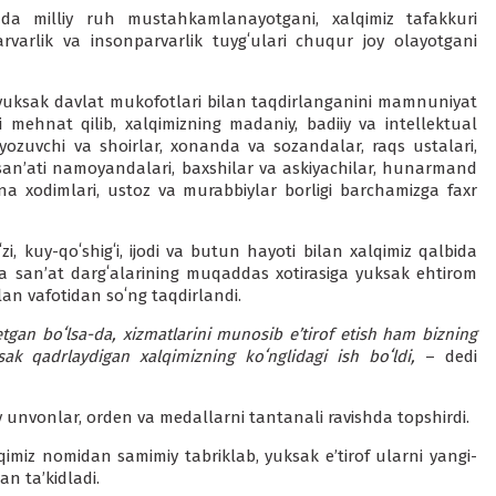
izda milliy ruh mustahkamlanayotgani, xalqimiz tafakkuri
rvarlik va insonparvarlik tuygʻulari chuqur joy olayotgani
li yuksak davlat mukofotlari bilan taqdirlanganini mamnuniyat
li mehnat qilib, xalqimizning madaniy, badiiy va intellektual
yozuvchi va shoirlar, xonanda va sozandalar, raqs ustalari,
rk sanʼati namoyandalari, baxshilar va askiyachilar, hunarmand
 xodimlari, ustoz va murabbiylar borligi barchamizga faxr
, kuy-qoʻshigʻi, ijodi va butun hayoti bilan xalqimiz qalbida
 sanʼat dargʻalarining muqaddas xotirasiga yuksak ehtirom
ilan vafotidan soʻng taqdirlandi.
etgan boʻlsa-da, xizmatlarini munosib eʼtirof etish ham bizning
sak qadrlaydigan xalqimizning koʻnglidagi ish boʻldi,
– dedi
 unvonlar, orden va medallarni tantanali ravishda topshirdi.
miz nomidan samimiy tabriklab, yuksak eʼtirof ularni yangi-
an taʼkidladi.