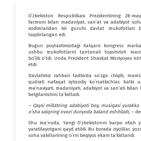
Oʻzbekiston Respublikasi Prezidentining 28-may
farmoni bilan madaniyat, sanʼat va adabiyot soha
xodimlaridan bir guruhi davlat mukofotlari b
taqdirlangan edi.
Bugun poytaxtimizdagi Xalqaro kongress marka
ushbu mukofotlarni tantanali topshirish maro
boʻlib oʻtdi. Unda Prezident Shavkat Mirziyoyev ish
etdi.
Davlatimiz rahbari tadbirda soʻzga chiqib, maml
qudrati nafaqat iqtisodiy koʻrsatkichlar, balki u
maʼnaviyati, madaniyati, adabiyot va sanʼati bilan
belgilanishini taʼkidladi.
– Qaysi millatning adabiyoti boy, musiqasi yurakka ya
oʻsha xalqning ovozi dunyoda baland eshitiladi,
– ded
Shu maʼnoda, Yangi Oʻzbekistonni barpo etish y
yaratilayotgani qayd etildi. Bu borada ziyolilar, y
soha vakillarining oʻrni beqiyos ekani taʼkidlandi.