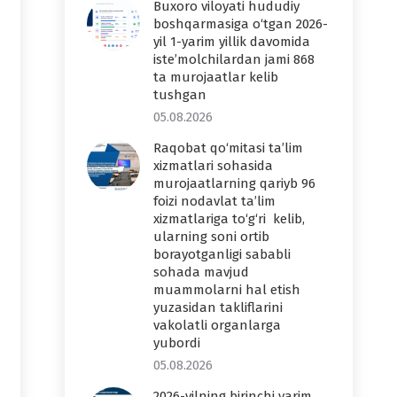
Buxoro viloyati hududiy
boshqarmasiga o‘tgan 2026-
yil 1-yarim yillik davomida
iste’molchilardan jami 868
ta murojaatlar kelib
tushgan
05.08.2026
Raqobat qo‘mitasi ta’lim
xizmatlari sohasida
murojaatlarning qariyb 96
foizi nodavlat ta’lim
xizmatlariga to‘g‘ri kelib,
ularning soni ortib
borayotganligi sababli
sohada mavjud
muammolarni hal etish
yuzasidan takliflarini
vakolatli organlarga
yubordi
05.08.2026
2026-yilning birinchi yarim