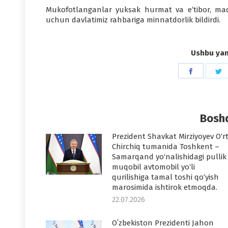
Mukofotlanganlar yuksak hurmat va eʼtibor, madan
uchun davlatimiz rahbariga minnatdorlik bildirdi.
Ushbu yang
Share
S
on
o
Faceboo
T
Boshq
Prezident Shavkat Mirziyoyev O‘r
Chirchiq tumanida Toshkent –
Samarqand yo‘nalishidagi pullik
muqobil avtomobil yo‘li
qurilishiga tamal toshi qo‘yish
marosimida ishtirok etmoqda.
22.07.2026
Oʻzbekiston Prezidenti Jahon