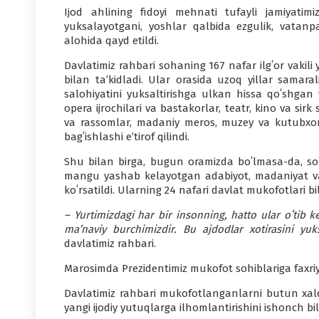
Ijod ahlining fidoyi mehnati tufayli jamiyatim
yuksalayotgani, yoshlar qalbida ezgulik, vatanpa
alohida qayd etildi.
Davlatimiz rahbari sohaning 167 nafar ilgʻor vaki
bilan taʼkidladi. Ular orasida uzoq yillar samara
salohiyatini yuksaltirishga ulkan hissa qoʻshgan 
opera ijrochilari va bastakorlar, teatr, kino va si
va rassomlar, madaniy meros, muzey va kutubxona
bagʻishlashi e’tirof qilindi.
Shu bilan birga, bugun oramizda boʻlmasa-da, soʻzi
mangu yashab kelayotgan adabiyot, madaniyat va
koʻrsatildi. Ularning 24 nafari davlat mukofotlari b
– Yurtimizdagi har bir insonning, hatto ular oʻtib k
maʼnaviy burchimizdir. Bu ajdodlar xotirasini yuk
davlatimiz rahbari.
Marosimda Prezidentimiz mukofot sohiblariga faxriy
Davlatimiz rahbari mukofotlanganlarni butun xalqi
yangi ijodiy yutuqlarga ilhomlantirishini ishonch bil