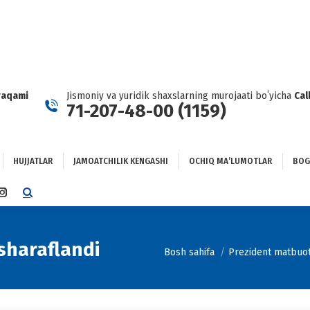
HUJJATLAR
JAMOATCHILIK KENGASHI
OCHIQ MAʼLUMOTLAR
GʻLANISH
raqami
Jismoniy va yuridik shaxslarning murojaati boʻyicha
Cal
71-207-48-00 (1159)
HUJJATLAR
JAMOATCHILIK KENGASHI
OCHIQ MAʼLUMOTLAR
BOG
TTER
INSTAGRAM
E
PAGE
NS
OPENS
IN
 sharaflandi
You are here:
Bosh sahifa
Prezident matbuot 
NEW
DOW
WINDOW