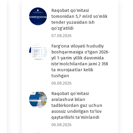
Raqobat qo‘mitasi
tomonidan 5,7 mlrd so‘mlik
tender yuzasidan ish
qo‘zg‘atildi
07.08.2026
Farg‘ona viloyati hududiy
boshqarmasiga o‘tgan 2026-
yil 1-yarim yillik davomida
iste’molchilardan jami 2 358
ta murojaatlar kelib
tushgan
06.08.2026
Raqobat qo‘mitasi
aralashuvi bilan
tadbirkordan gaz uchun
asossiz undirilgan to‘lov
qaytarilishi ta’minlandi
06.08.2026