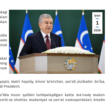
dagi
Iyun
lari
ilan
1
2026
zida
simi
tirok
akat
ning
 ham
qin, teatri hayotiy, kinosi taʼsirchan, sanʼati jozibador boʻlsa,
i Prezident.
oʻlida inson qalbini tarbiyalaydigan katta maʼnaviy makon
ozuvchi va shoirlar, madaniyat va sanʼat namoyandalari, kreativ