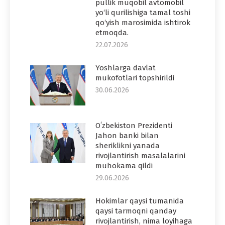
pullik muqobil avtomobil
yo‘li qurilishiga tamal toshi
qo‘yish marosimida ishtirok
etmoqda.
22.07.2026
Yoshlarga davlat
mukofotlari topshirildi
30.06.2026
Oʻzbekiston Prezidenti
Jahon banki bilan
sheriklikni yanada
rivojlantirish masalalarini
muhokama qildi
29.06.2026
Hokimlar qaysi tumanida
qaysi tarmoqni qanday
rivojlantirish, nima loyihaga