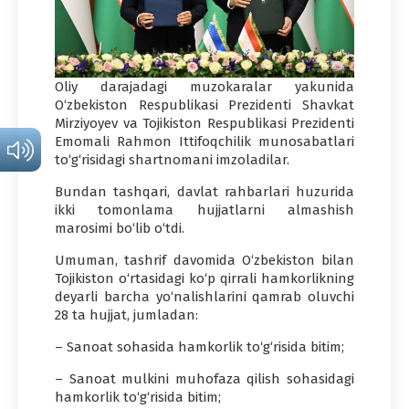
Oliy darajadagi muzokaralar yakunida
O‘zbekiston Respublikasi Prezidenti Shavkat
Mirziyoyev va Tojikiston Respublikasi Prezidenti
Emomali Rahmon Ittifoqchilik munosabatlari
to‘g‘risidagi shartnomani imzoladilar.
Bundan tashqari, davlat rahbarlari huzurida
ikki tomonlama hujjatlarni almashish
marosimi bo‘lib o‘tdi.
Umuman, tashrif davomida O‘zbekiston bilan
Tojikiston o‘rtasidagi ko‘p qirrali hamkorlikning
deyarli barcha yo‘nalishlarini qamrab oluvchi
28 ta hujjat, jumladan:
– Sanoat sohasida hamkorlik to‘g‘risida bitim;
– Sanoat mulkini muhofaza qilish sohasidagi
hamkorlik to‘g‘risida bitim;