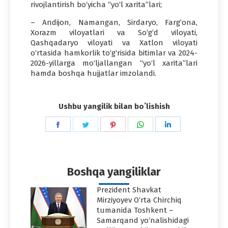
rivojlantirish bo‘yicha “yo‘l xarita”lari;
– Andijon, Namangan, Sirdaryo, Farg‘ona,
Xorazm viloyatlari va So‘g‘d viloyati,
Qashqadaryo viloyati va Xatlon viloyati
o‘rtasida hamkorlik to‘g‘risida bitimlar va 2024-
2026-yillarga mo‘ljallangan “yo‘l xarita”lari
hamda boshqa hujjatlar imzolandi.
Ushbu yangilik bilan boʻlishish
Share
Share
Share
Share
Share
on
on
on
on
on
Facebook
Twitter
Pinterest
WhatsApp
LinkedIn
Boshqa yangiliklar
Prezident Shavkat
Mirziyoyev O‘rta Chirchiq
tumanida Toshkent –
Samarqand yo‘nalishidagi