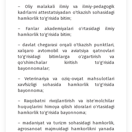
– Oliy malakali ilmiy va ilmiy-pedagogik
kadrlarni attestatsiyadan o‘tkazish sohasidagi
hamkorlik to‘g‘risida bitim;
– Fanlar akademiyalari o‘rtasidagi ilmiy
hamkorlik to‘g‘risida bitim;
– davlat chegarasi orqali o‘tkazish punktlari,
xalqaro avtomobil va aviatsiya qatnovlari
to‘g‘risidagi bitimlarga o‘zgartirish va
qo‘shimchalar kiritish to‘g‘risida
bayonnomalar;
– Veterinariya va oziq-ovqat mahsulotlari
xavfsizligi sohasida hamkorlik to‘g‘risida
bayonnoma;
– Raqobatni rivojlantirish va iste’molchilar
huquqlarini himoya qilish idoralari o‘rtasidagi
hamkorlik to‘g‘risida bayonnoma;
– madaniyat va turizm sohasidagi hamkorlik,
agrosanoat majmuidagi hamkorlikni yanada