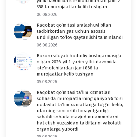
yillik davomida iste’molchilardan jami 2
358 ta murojaatlar kelib tushgan
06.08.2026
Raqobat qo‘mitasi aralashuvi bilan
tadbirkordan gaz uchun asossiz
undirilgan to‘lov qaytarilishi ta’minlandi
06.08.2026
Buxoro viloyati hududiy boshqarmasiga
o‘tgan 2026-yil 1-yarim yillik davomida
iste’molchilardan jami 868 ta
murojaatlar kelib tushgan
05.08.2026
Raqobat qo‘mitasi ta’lim xizmatlari
sohasida murojaatlarning qariyb 96 foizi
nodavlat ta’lim xizmatlariga to‘g‘ri kelib,
ularning soni ortib borayotganligi
sababli sohada mavjud muammolarni
hal etish yuzasidan takliflarini vakolatli
organlarga yubordi
05.08.2026