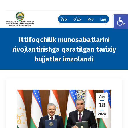
Open
Ўзб
Oʻzb
Рус
Eng
Ittifoqchilik munosabatlarini
rivojlantirishga qaratilgan tarixiy
hujjatlar imzolandi
You are here:
Apr
18
2024