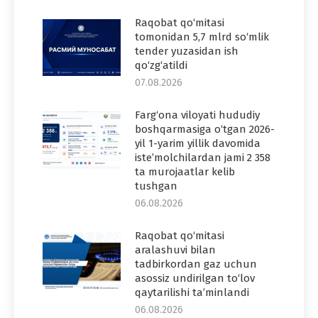
Raqobat qo‘mitasi
tomonidan 5,7 mlrd so‘mlik
tender yuzasidan ish
qo‘zg‘atildi
07.08.2026
Farg‘ona viloyati hududiy
boshqarmasiga o‘tgan 2026-
yil 1-yarim yillik davomida
iste’molchilardan jami 2 358
ta murojaatlar kelib
tushgan
06.08.2026
Raqobat qo‘mitasi
aralashuvi bilan
tadbirkordan gaz uchun
asossiz undirilgan to‘lov
qaytarilishi ta’minlandi
06.08.2026