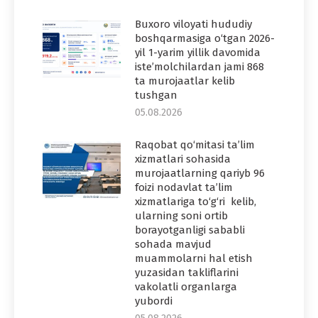
Buxoro viloyati hududiy
boshqarmasiga o‘tgan 2026-
yil 1-yarim yillik davomida
iste’molchilardan jami 868
ta murojaatlar kelib
tushgan
05.08.2026
Raqobat qo‘mitasi ta’lim
xizmatlari sohasida
murojaatlarning qariyb 96
foizi nodavlat ta’lim
xizmatlariga to‘g‘ri kelib,
ularning soni ortib
borayotganligi sababli
sohada mavjud
muammolarni hal etish
yuzasidan takliflarini
vakolatli organlarga
yubordi