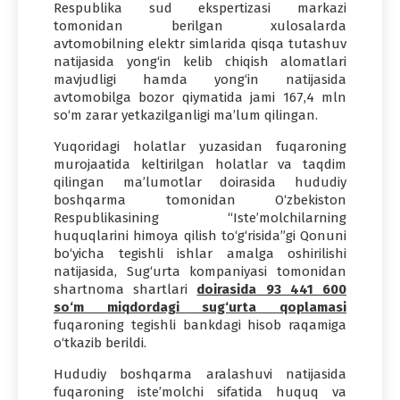
Respublika sud ekspertizasi markazi
tomonidan berilgan xulosalarda
avtomobilning elektr simlarida qisqa tutashuv
natijasida yong‘in kelib chiqish alomatlari
mavjudligi hamda yong‘in natijasida
avtomobilga bozor qiymatida jami 167,4 mln
so‘m zarar yetkazilganligi ma’lum qilingan.
Yuqoridagi holatlar yuzasidan fuqaroning
murojaatida keltirilgan holatlar va taqdim
qilingan ma’lumotlar doirasida hududiy
boshqarma tomonidan O‘zbekiston
Respublikasining “Iste’molchilarning
huquqlarini himoya qilish to‘g‘risida”gi Qonuni
bo‘yicha tegishli ishlar amalga oshirilishi
natijasida, Sug‘urta kompaniyasi tomonidan
shartnoma shartlari
doirasida 93 441 600
so‘m miqdordagi sug‘urta qoplamasi
fuqaroning tegishli bankdagi hisob raqamiga
o‘tkazib berildi.
Hududiy boshqarma aralashuvi natijasida
fuqaroning iste’molchi sifatida huquq va