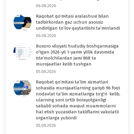
06.08.2026
Raqobat qo‘mitasi aralashuvi bilan
tadbirkordan gaz uchun asossiz
undirilgan to‘lov qaytarilishi ta’minlandi
06.08.2026
Buxoro viloyati hududiy boshqarmasiga
o‘tgan 2026-yil 1-yarim yillik davomida
iste’molchilardan jami 868 ta
murojaatlar kelib tushgan
05.08.2026
Raqobat qo‘mitasi ta’lim xizmatlari
sohasida murojaatlarning qariyb 96 foizi
nodavlat ta’lim xizmatlariga to‘g‘ri kelib,
ularning soni ortib borayotganligi
sababli sohada mavjud muammolarni
hal etish yuzasidan takliflarini vakolatli
organlarga yubordi
05.08.2026