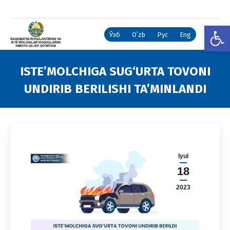
Open
Ўзб
Oʻzb
Рус
Eng
ISTE’MOLCHIGA SUG‘URTA TOVONI
UNDIRIB BERILISHI TA’MINLANDI
You are here:
Iyul
18
2023