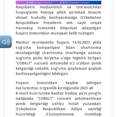
Raqobatni rivojlantirish va Iste’molchilar
huquqlarini himoya qilish qo‘mitasi Xorazm
viloyat hududiy boshqarmasiga O‘zbekiston
Respublikasi Prezidenti veb sayti orqali
Hazorasp tumanida istiqomat qilayotgan
fuqaro tomonidan murojaat kelib tushgan.
Mazkur murojaatda fuqaro, 14.02.2023 yilda
sug‘urta kompaniyasi bilan shartnoma
imzolaganligi shartnoma shartlariga asosan
sug‘urta polisi bo‘yicha o‘ziga tegishli bo‘lgan
“COBALT” rusumli avtomobil o‘z o‘zidan yonib
ketganligi sababli, sug‘urta qoplamasi qoplab
berilmayotganligini bildirgan.
Fuqaro tomonidan taqdim qilingan
ma’lumotlar o‘rganilib ko‘rilganida 2023-yil
8-mart kuni tunda baxtsiz hodisa, ya’ni yong‘in
natijasida “COBALT” rusumli avtomashinasi
yonib ketganligi ushbu holat yuzasidan
O‘zbekiston Respublikasi Adliya vazirligi
huzuridagi X.Sulaymonova nomidagi