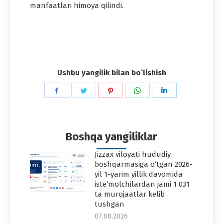
manfaatlari himoya qilindi.
Ushbu yangilik bilan boʻlishish
Share
Share
Share
Share
Share
on
on
on
on
on
Facebook
Twitter
Pinterest
WhatsApp
LinkedIn
Boshqa yangiliklar
Jizzax viloyati hududiy
boshqarmasiga o‘tgan 2026-
yil 1-yarim yillik davomida
iste’molchilardan jami 1 031
ta murojaatlar kelib
tushgan
07.08.2026