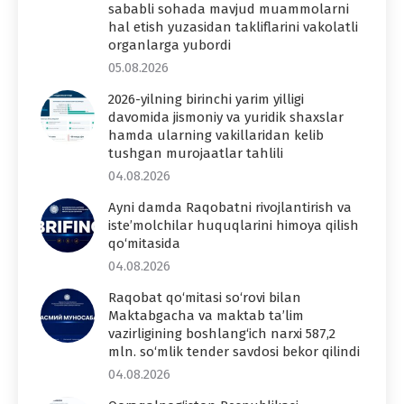
sababli sohada mavjud muammolarni
hal etish yuzasidan takliflarini vakolatli
organlarga yubordi
05.08.2026
2026-yilning birinchi yarim yilligi
davomida jismoniy va yuridik shaxslar
hamda ularning vakillaridan kelib
tushgan murojaatlar tahlili
04.08.2026
Ayni damda Raqobatni rivojlantirish va
iste’molchilar huquqlarini himoya qilish
qo‘mitasida
04.08.2026
Raqobat qo‘mitasi so‘rovi bilan
Maktabgacha va maktab ta’lim
vazirligining boshlang‘ich narxi 587,2
mln. so‘mlik tender savdosi bekor qilindi
04.08.2026