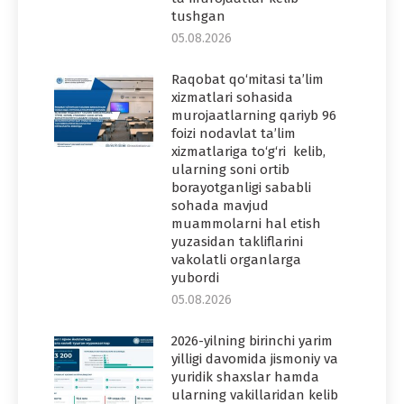
tushgan
05.08.2026
Raqobat qo‘mitasi ta’lim
xizmatlari sohasida
murojaatlarning qariyb 96
foizi nodavlat ta’lim
xizmatlariga to‘g‘ri kelib,
ularning soni ortib
borayotganligi sababli
sohada mavjud
muammolarni hal etish
yuzasidan takliflarini
vakolatli organlarga
yubordi
05.08.2026
2026-yilning birinchi yarim
yilligi davomida jismoniy va
yuridik shaxslar hamda
ularning vakillaridan kelib