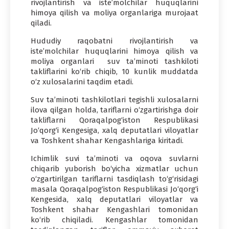
rivojlantirish va iste’molchilar huquqlarini
himoya qilish va moliya organlariga murojaat
qiladi.
Hududiy raqobatni rivojlantirish va
iste’molchilar huquqlarini himoya qilish va
moliya organlari suv ta’minoti tashkiloti
takliflarini ko‘rib chiqib, 10 kunlik muddatda
o‘z xulosalarini taqdim etadi.
Suv ta’minoti tashkilotlari tegishli xulosalarni
ilova qilgan holda, tariflarni o‘zgartirishga doir
takliflarni Qoraqalpog‘iston Respublikasi
Jo‘qorg‘i Kengesiga, xalq deputatlari viloyatlar
va Toshkent shahar Kengashlariga kiritadi.
Ichimlik suvi ta’minoti va oqova suvlarni
chiqarib yuborish bo‘yicha xizmatlar uchun
o‘zgartirilgan tariflarni tasdiqlash to‘g‘risidagi
masala Qoraqalpog‘iston Respublikasi Jo‘qorg‘i
Kengesida, xalq deputatlari viloyatlar va
Toshkent shahar Kengashlari tomonidan
ko‘rib chiqiladi. Kengashlar tomonidan