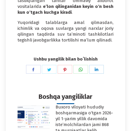
tasdiqlangan tariflar ommaviy axborot
vositalarida
e’lon qilinganidan keyin o‘n besh
kun o‘tgach kuchga kiradi
.
Yuqoridagi talablarga amal qilmasdan,
ichimlik va oqova suvlarga yangi narxlar joriy
qilingan taqdirda suv ta’minoti tashkilotlari
tegishli javobgarlikka tortilishi ma’lum qilinadi.
Ushbu yangilik bilan boʻlishish
Share
Share
Share
Share
Share
on
on
on
on
on
Facebook
Twitter
Pinterest
WhatsApp
LinkedIn
Boshqa yangiliklar
Buxoro viloyati hududiy
boshqarmasiga o‘tgan 2026-
yil 1-yarim yillik davomida
iste’molchilardan jami 868
ta murojaatlar kelib