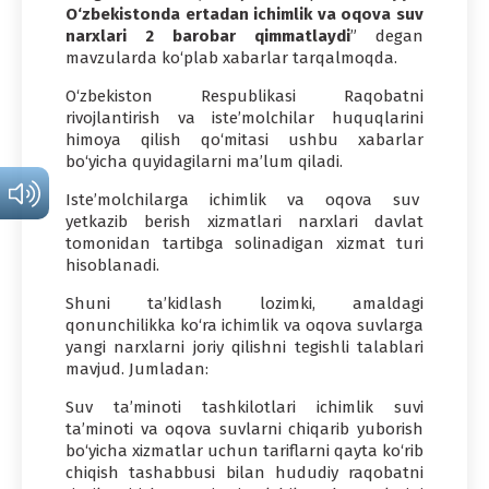
O‘zbekistonda ertadan ichimlik va oqova suv
narxlari 2 barobar qimmatlaydi
” degan
mavzularda ko‘plab xabarlar tarqalmoqda.
O‘zbekiston Respublikasi Raqobatni
rivojlantirish va iste’molchilar huquqlarini
himoya qilish qo‘mitasi ushbu xabarlar
bo‘yicha quyidagilarni ma’lum qiladi.
Iste’molchilarga ichimlik va oqova suv
yetkazib berish xizmatlari narxlari davlat
tomonidan tartibga solinadigan xizmat turi
hisoblanadi.
Shuni ta’kidlash lozimki, amaldagi
qonunchilikka ko‘ra ichimlik va oqova suvlarga
yangi narxlarni joriy qilishni tegishli talablari
mavjud. Jumladan:
Suv ta’minoti tashkilotlari ichimlik suvi
ta’minoti va oqova suvlarni chiqarib yuborish
bo‘yicha xizmatlar uchun tariflarni qayta ko‘rib
chiqish tashabbusi bilan hududiy raqobatni