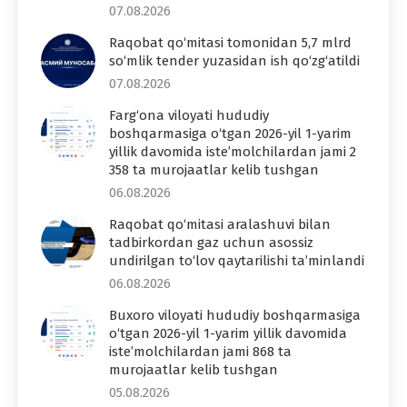
07.08.2026
Raqobat qo‘mitasi tomonidan 5,7 mlrd
so‘mlik tender yuzasidan ish qo‘zg‘atildi
07.08.2026
Farg‘ona viloyati hududiy
boshqarmasiga o‘tgan 2026-yil 1-yarim
yillik davomida iste’molchilardan jami 2
358 ta murojaatlar kelib tushgan
06.08.2026
Raqobat qo‘mitasi aralashuvi bilan
tadbirkordan gaz uchun asossiz
undirilgan to‘lov qaytarilishi ta’minlandi
06.08.2026
Buxoro viloyati hududiy boshqarmasiga
o‘tgan 2026-yil 1-yarim yillik davomida
iste’molchilardan jami 868 ta
murojaatlar kelib tushgan
05.08.2026