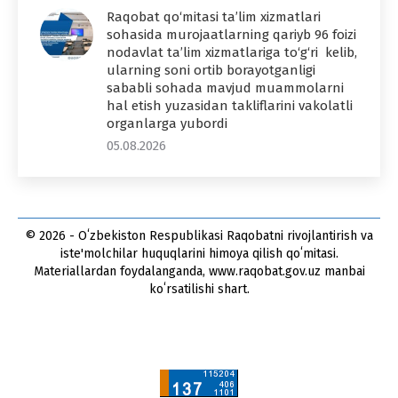
Raqobat qo‘mitasi ta’lim xizmatlari
sohasida murojaatlarning qariyb 96 foizi
nodavlat ta’lim xizmatlariga to‘g‘ri kelib,
ularning soni ortib borayotganligi
sababli sohada mavjud muammolarni
hal etish yuzasidan takliflarini vakolatli
organlarga yubordi
05.08.2026
© 2026 - Oʻzbekiston Respublikasi Raqobatni rivojlantirish va
iste'molchilar huquqlarini himoya qilish qoʻmitasi.
Materiallardan foydalanganda, www.raqobat.gov.uz manbai
koʻrsatilishi shart.