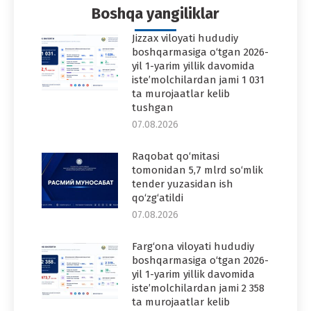
Boshqa yangiliklar
Jizzax viloyati hududiy
boshqarmasiga o‘tgan 2026-
yil 1-yarim yillik davomida
iste’molchilardan jami 1 031
ta murojaatlar kelib
tushgan
07.08.2026
Raqobat qo‘mitasi
tomonidan 5,7 mlrd so‘mlik
tender yuzasidan ish
qo‘zg‘atildi
07.08.2026
Farg‘ona viloyati hududiy
boshqarmasiga o‘tgan 2026-
yil 1-yarim yillik davomida
iste’molchilardan jami 2 358
ta murojaatlar kelib