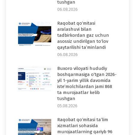
tushgan
06.08.2026
Raqobat qo‘mitasi
aralashuvi bilan
tadbirkordan gaz uchun
asossiz undirilgan to‘lov
qaytarilishi ta’minlandi
06.08.2026
Buxoro viloyati hududiy
boshqarmasiga o‘tgan 2026-
yil 1-yarim yillik davomida
iste’molchilardan jami 868
ta murojaatlar kelib
tushgan
05.08.2026
Raqobat qo‘mitasi ta’lim
xizmatlari sohasida
murojaatlarning qariyb 96