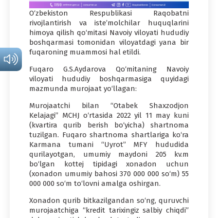
O‘zbekiston Respublikasi Raqobatni
rivojlantirish va isteʼmolchilar huquqlarini
himoya qilish qo‘mitasi Navoiy viloyati hududiy
boshqarmasi tomonidan viloyatdagi yana bir
fuqaroning muammosi hal etildi.
Fuqaro G.S.Aydarova Qo‘mitaning Navoiy
viloyati hududiy boshqarmasiga quyidagi
mazmunda murojaat yo‘llagan:
Murojaatchi bilan “Otabek
Shaxzodjon
Kelajagi”
MCHJ
o‘rtasida 2022 yil 11 may kuni
(kvartira qurib berish bo‘yicha) shartnoma
tuzilgan. Fuqaro shartnoma shartlariga ko‘ra
Karmana
tumani “Uyrot”
MFY
hududida
qurilayotgan, umumiy maydoni 205
kv
.
m
bo‘lgan kottej tipidagi xonadon uchun
(xonadon umumiy bahosi 370 000 000 so‘m) 55
000 000 so‘m to‘lovni amalga oshirgan.
Xonadon qurib bitkazilgandan so‘ng, quruvchi
murojaatchiga “kredit tarixingiz salbiy chiqdi”