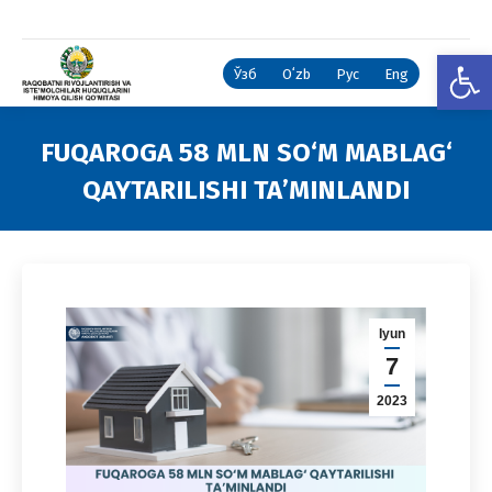
Open
Ўзб
Oʻzb
Рус
Eng
FUQAROGA 58 MLN SO‘M MABLAG‘
QAYTARILISHI TAʼMINLANDI
You are here:
Iyun
7
2023