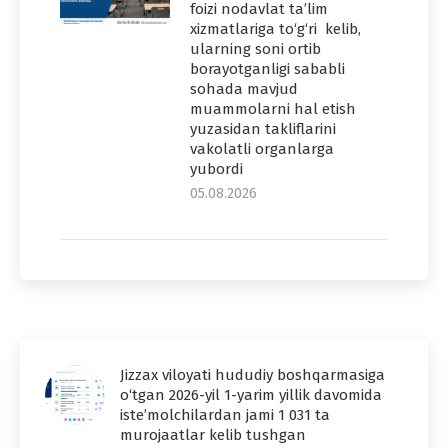
foizi nodavlat ta’lim
xizmatlariga to‘g‘ri kelib,
ularning soni ortib
borayotganligi sababli
sohada mavjud
muammolarni hal etish
yuzasidan takliflarini
vakolatli organlarga
yubordi
05.08.2026
Jizzax viloyati hududiy boshqarmasiga
o‘tgan 2026-yil 1-yarim yillik davomida
iste’molchilardan jami 1 031 ta
murojaatlar kelib tushgan