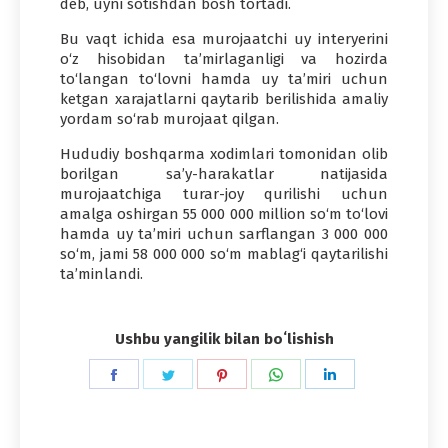
deb, uyni sotishdan bosh tortadi.
Bu vaqt ichida esa murojaatchi uy interyerini
o‘z hisobidan taʼmirlaganligi va hozirda
to‘langan to‘lovni hamda uy taʼmiri uchun
ketgan xarajatlarni qaytarib berilishida amaliy
yordam so‘rab murojaat qilgan.
Hududiy boshqarma xodimlari tomonidan olib
borilgan saʼy-harakatlar natijasida
murojaatchiga turar-joy qurilishi uchun
amalga oshirgan 55 000 000 million so‘m to‘lovi
hamda uy taʼmiri uchun sarflangan 3 000 000
so‘m, jami 58 000 000 so‘m mablag‘i qaytarilishi
taʼminlandi.
Ushbu yangilik bilan boʻlishish
Share
Share
Share
Share
Share
on
on
on
on
on
Facebook
Twitter
Pinterest
WhatsApp
LinkedIn