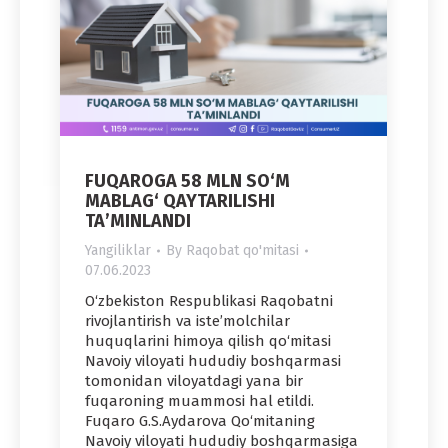
FUQAROGA 58 MLN SO‘M
MABLAG‘ QAYTARILISHI
TAʼMINLANDI
Yangiliklar
By
Raqobat qo'mitasi
07.06.2023
O‘zbekiston Respublikasi Raqobatni
rivojlantirish va isteʼmolchilar
huquqlarini himoya qilish qo‘mitasi
Navoiy viloyati hududiy boshqarmasi
tomonidan viloyatdagi yana bir
fuqaroning muammosi hal etildi.
Fuqaro G.S.Aydarova Qo‘mitaning
Navoiy viloyati hududiy boshqarmasiga