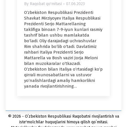
By
Raqobat qo'mitasi
07.06.2023
O‘zbekiston Respublikasi Prezidenti
Shavkat Mirziyoyev Italiya Respublikasi
Prezidenti Serjo Mattarellaning
taklifiga binoan 7-9-iyun kunlari rasmiy
tashrif bilan ushbu mamlakatda
bo‘ladi. Oliy darajadagi uchrashuvlar
Rim shahrida bo‘lib o‘tadi. Davlatimiz
rahbari Italiya Prezidenti Serjo
Mattarella va Bosh vaziri Jorja Meloni
bilan muzokaralar o‘tkazadi.
O‘zbekiston bilan Italiya o‘rtasidagi ko‘p
qirrali munosabatlarni va ustuvor
yo‘nalishlardagi amaliy hamkorlikni
yanada rivojlantirishning…
© 2026 - Oʻzbekiston Respublikasi Raqobatni rivojlantirish va
iste'molchilar huquqlarini himoya qilish qoʻmitasi.