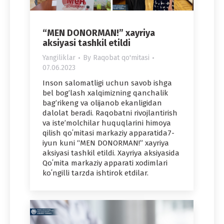
“MEN DONORMAN!” xayriya
aksiyasi tashkil etildi
Yangiliklar
By
Raqobat qo'mitasi
07.06.2023
Inson salomatligi uchun savob ishga
bel bog’lash xalqimizning qanchalik
bag’rikeng va olijanob ekanligidan
dalolat beradi. Raqobatni rivojlantirish
va isteʼmolchilar huquqlarini himoya
qilish qoʻmitasi markaziy apparatida7-
iyun kuni “MEN DONORMAN!” xayriya
aksiyasi tashkil etildi. Xayriya aksiyasida
Qoʻmita markaziy apparati xodimlari
koʻngilli tarzda ishtirok etdilar.