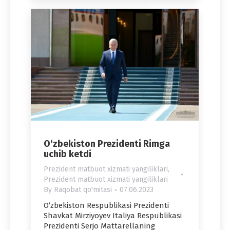
O‘zbekiston Prezidenti Rimga
uchib ketdi
Prezident matbuot xizmati yangiliklari
,
Prezident matbuot xizmati yangiliklari
By
Raqobat qo'mitasi
07.06.2023
O‘zbekiston Respublikasi Prezidenti
Shavkat Mirziyoyev Italiya Respublikasi
Prezidenti Serjo Mattarellaning