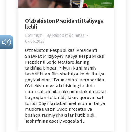
O‘zbekiston Prezidenti Italiyaga
keldi
Bo'limsiz
By
Raqobat qo'mitasi
07.06.2023
O‘zbekiston Respublikasi Prezidenti
Shavkat Mirziyoyev Italiya Respublikasi
Prezidenti Serjo Mattarellaning
taklifiga binoan 7-iyun kuni rasmiy
tashrif bilan Rim shahriga keldi. Italiya
poytaxtining “Fyumichino” aeroportida
O‘zbekiston yetakchisining tashrifi
munosabati bilan ikki mamlakat davlat
bayroqlari ko‘tarildi, faxriy qorovul saf
tortdi. Oliy martabali mehmonni Italiya
mudofaa vaziri Gvido Krozetto va
boshqa rasmiy shaxslar kutib oldi.
Tashrifning asosiy voqealari…