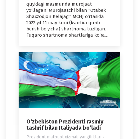
quyidagi mazmunda murojaat
yo‘llagan: Murojaatchi bilan “Otabek
Shaxzodjon Kelajagi” MCHJ o‘rtasida
2022 yil 11 may kuni (kvartira qurib
berish bo‘yicha) shartnoma tuzilgan.
Fuqaro shartnoma shartlariga ko‘ra…
O‘zbekiston Prezidenti rasmiy
tashrif bilan Italiyada bo‘ladi
Prezident matbuot xizmati yangiliklari