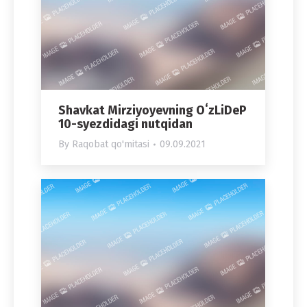
Shavkat Mirziyoyevning OʻzLiDeP
10-syezdidagi nutqidan
By
Raqobat qo'mitasi
09.09.2021