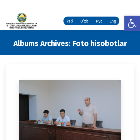
Open
Ўзб
Oʻzb
Рус
Eng
Albums Archives:
Foto hisobotlar
You are here: