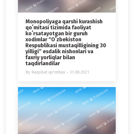
Monopoliyaga qarshi kurashish
qoʻmitasi tizimida faoliyat
koʻrsatayotgan bir guruh
xodimlar “Oʻzbekiston
Respublikasi mustaqilligining 30
yilligi” esdalik nishonlari va
faxriy yorliqlar bilan
taqdirlandilar
By
Raqobat qo'mitasi
31.08.2021