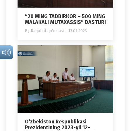
“20 MING TADBIRKOR – 500 MING
MALAKALI MUTAXASSIS” DASTURI
By
Raqobat qo'mitasi
13.07.2023
O‘zbekiston Respublikasi
Prezidentining 2023-yil 12-