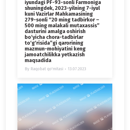
iyundagi PF-93-sonli Farmoniga
shuningdek, 2023-yilning 7-iyul
kuni Vazirlar Mahkamasining
279-sonli “20 ming tadbirkor –
500 ming malakali mutaxassis”
dasturini amalga oshirish
bo‘yicha chora-tadbirlar
to‘g‘risida”gi qarorining
mazmun-mohiyatini keng
jamoatchilikka yetkazish
maqsadida
By
Raqobat qo'mitasi
13.07.2023