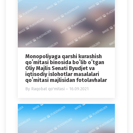
Monopoliyaga qarshi kurashish
qoʻmitasi binosida boʻlib oʻtgan
Oliy Majlis Senati Byudjet va
iqtisodiy islohotlar masalalari
qoʻmitasi majlisidan fotolavhalar
By
Raqobat qo'mitasi
16.09.2021