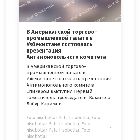
В Американской торгово-
промышленной палате в
Узбекистане состоялась
презентация
Антимонопольного комитета
В Американской торгово-
промышленной палате в
Узбекистане состоялась презентация
Антимонопольного комитета.
Спикером выступил Первый
заместитель председателя Комитета
Бобур Каримов.
Foto hisobotlar
,
Foto hisobotlar
,
Foto
hisobotlar
,
Foto hisobotlar
,
Foto
hisobotlar
,
Foto hisobotlar
,
Foto
hisobotlar