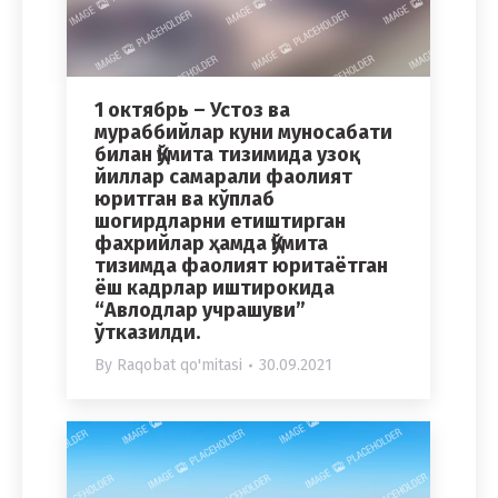
1 октябрь – Устоз ва
мураббийлар куни муносабати
билан Қўмита тизимида узоқ
йиллар самарали фаолият
юритган ва кўплаб
шогирдларни етиштирган
фахрийлар ҳамда Қўмита
тизимда фаолият юритаётган
ёш кадрлар иштирокида
“Авлодлар учрашуви”
ўтказилди.
By
Raqobat qo'mitasi
30.09.2021