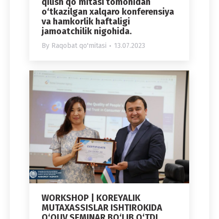
qilish qoʻmitasi tomonidan
o‘tkazilgan xalqaro konferensiya
va hamkorlik haftaligi
jamoatchilik nigohida.
By
Raqobat qo'mitasi
13.07.2023
WORKSHOP | KOREYALIK
MUTAXASSISLAR ISHTIROKIDA
O‘QUV SEMINAR BO‘LIB O‘TDI