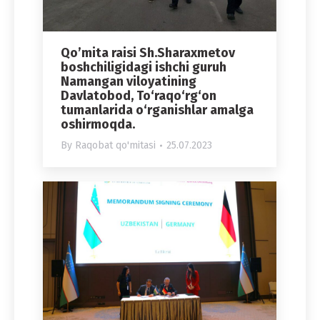
Qo’mita raisi Sh.Sharaxmetov
boshchiligidagi ishchi guruh
Namangan viloyatining
Davlatobod, To‘raqo‘rg‘on
tumanlarida o‘rganishlar amalga
oshirmoqda.
By
Raqobat qo'mitasi
25.07.2023