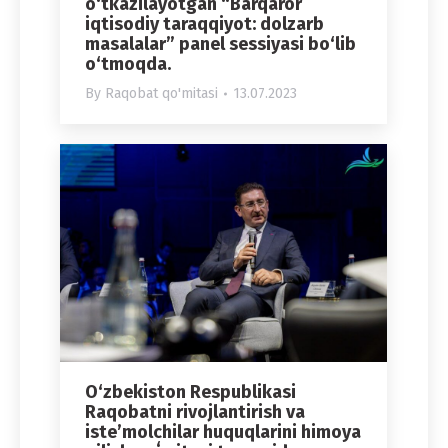
o‘tkazilayotgan “Barqaror
iqtisodiy taraqqiyot: dolzarb
masalalar” panel sessiyasi bo‘lib
o‘tmoqda.
By
Raqobat qo'mitasi
13.07.2023
O‘zbekiston Respublikasi
Raqobatni rivojlantirish va
isteʼmolchilar huquqlarini himoya