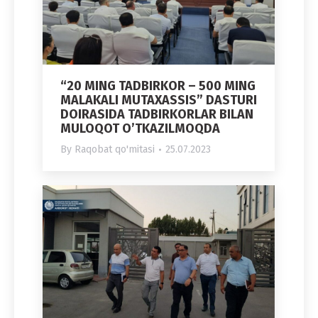
“20 MING TADBIRKOR – 500 MING
MALAKALI MUTAXASSIS” DASTURI
DOIRASIDA TADBIRKORLAR BILAN
MULOQOT OʼTKAZILMOQDA
By
Raqobat qo'mitasi
25.07.2023