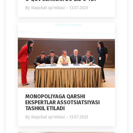
By
Raqobat qo'mitasi
13.07.2023
MONOPOLIYAGA QARSHI
EKSPERTLAR ASSOTSIATSIYASI
TASHKIL ETILADI
By
Raqobat qo'mitasi
13.07.2023