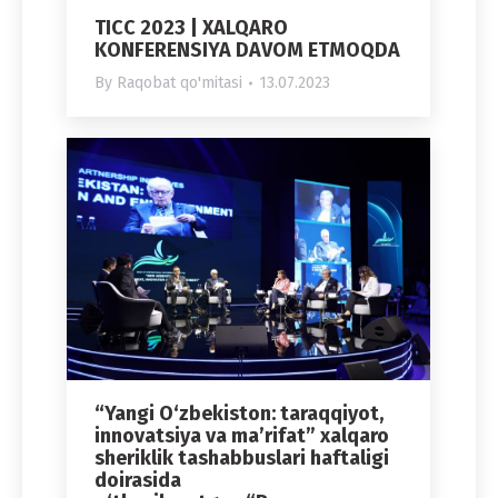
TICC 2023 | XALQARO
KONFERENSIYA DAVOM ETMOQDA
By
Raqobat qo'mitasi
13.07.2023
“Yangi O‘zbekiston: taraqqiyot,
innovatsiya va ma’rifat” xalqaro
sheriklik tashabbuslari haftaligi
doirasida