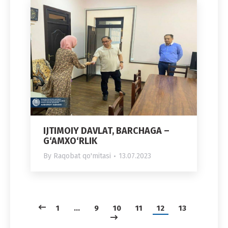
IJTIMOIY DAVLAT, BARCHAGA –
G‘AMXO‘RLIK
By
Raqobat qo'mitasi
13.07.2023
1
…
9
10
11
12
13