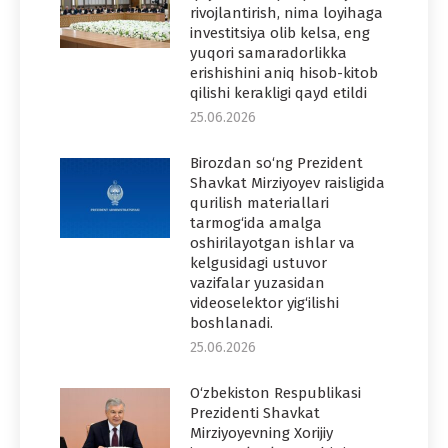
rivojlantirish, nima loyihaga
investitsiya olib kelsa, eng
yuqori samaradorlikka
erishishini aniq hisob-kitob
qilishi kerakligi qayd etildi
25.06.2026
Birozdan so‘ng Prezident
Shavkat Mirziyoyev raisligida
qurilish materiallari
tarmog‘ida amalga
oshirilayotgan ishlar va
kelgusidagi ustuvor
vazifalar yuzasidan
videoselektor yig‘ilishi
boshlanadi.
25.06.2026
O‘zbekiston Respublikasi
Prezidenti Shavkat
Mirziyoyevning Xorijiy