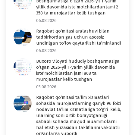
boshqarmasiga o‘tgan 2026-yil 1-yarim
yillik davomida iste’molchilardan jami 2
358 ta murojaatlar kelib tushgan
06.08.2026
Raqobat qo‘mitasi aralashuvi bilan
tadbirkordan gaz uchun asossiz
undirilgan to‘lov qaytarilishi ta’minlandi
06.08.2026
Buxoro viloyati hududiy boshqarmasiga
o‘tgan 2026-yil 1-yarim yillik davomida
iste’molchilardan jami 868 ta
murojaatlar kelib tushgan
05.08.2026
Raqobat qo‘mitasi ta’lim xizmatlari
sohasida murojaatlarning qariyb 96 foizi
nodavlat ta’lim xizmatlariga to‘g‘ri kelib,
ularning soni ortib borayotganligi
sababli sohada mavjud muammolarni
hal etish yuzasidan takliflarini vakolatli
organlarga yubordi