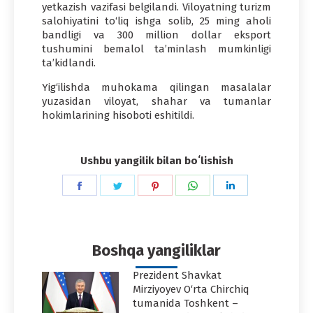
yetkazish vazifasi belgilandi. Viloyatning turizm
salohiyatini to‘liq ishga solib, 25 ming aholi
bandligi va 300 million dollar eksport
tushumini bemalol ta’minlash mumkinligi
ta’kidlandi.
Yig‘ilishda muhokama qilingan masalalar
yuzasidan viloyat, shahar va tumanlar
hokimlarining hisoboti eshitildi.
Ushbu yangilik bilan boʻlishish
Share
Share
Share
Share
Share
on
on
on
on
on
Facebook
Twitter
Pinterest
WhatsApp
LinkedIn
Boshqa yangiliklar
Prezident Shavkat
Mirziyoyev O‘rta Chirchiq
tumanida Toshkent –