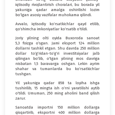
iqtisodiy rivojlantirish choralari, bu borada yil
yakuniga qadar amalga oshirilishi lozim
bo‘lgan asosiy vazifalar muhokama qilindi.
Avvalo, iqtisodiy ko‘rsatkichlar qayd etilib,
qo‘shimcha imkoniyatlar ko‘rsatib o‘tildi.
Joriy yilning olti oyida Buxoroda sanoat
5,3 foizga o‘sgan. Jami eksport 124 million
dollarni tashkil etgan. Shu davrda 250 million
dollar to‘g‘ridan-to‘g‘ri investitsiyalar jalb
qilingan bo‘lib, o‘tgan yilning mos davriga
nisbatan 1,5 baravarga oshgan. Lekin ayrim
shahar va tumanlarda bu ko‘rsatkichlar
tushgan.
Yil yakuniga qadar 858 ta loyiha ishga
tushirilib, 15 mingta ish o‘rni yaratilishi aytib
o‘tildi. Umuman, 250 ming aholini band qilish
zarur.
Sanoatda importni 150 million dollarga
qisqartirib, eksportni 400 million dollarga