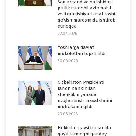
Samarqand yo‘nalishidagi
pullik muqobil avtomobil
yo‘li qurilishiga tamal toshi
qo‘yish marosimida ishtirok
etmoqda.
22.07.2026
Yoshlarga davlat
mukofotlari topshirildi
30.06.2026
Oʻzbekiston Prezidenti
Jahon banki bilan
sheriklikni yanada
rivojlantirish masalalarini
muhokama qildi
29.06.2026
Hokimlar qaysi tumanida
qaysi tarmoqni qanday