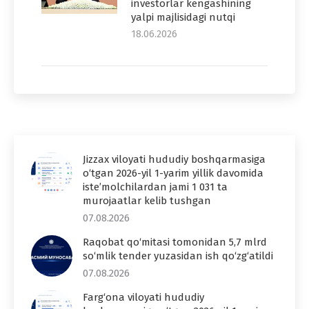
investorlar kengashining
yalpi majlisidagi nutqi
18.06.2026
Jizzax viloyati hududiy boshqarmasiga
o‘tgan 2026-yil 1-yarim yillik davomida
iste’molchilardan jami 1 031 ta
murojaatlar kelib tushgan
07.08.2026
Raqobat qo‘mitasi tomonidan 5,7 mlrd
so‘mlik tender yuzasidan ish qo‘zg‘atildi
07.08.2026
Farg‘ona viloyati hududiy