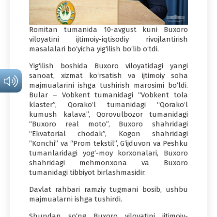
Romitan tumanida 10-avgust kuni Buxoro
viloyatini ijtimoiy-iqtisodiy rivojlantirish
masalalari bo‘yicha yig‘ilish bo‘lib o‘tdi.
Yig‘ilish boshida Buxoro viloyatidagi yangi
sanoat, xizmat ko‘rsatish va ijtimoiy soha
majmualarini ishga tushirish marosimi bo‘ldi.
Bular – Vobkent tumanidagi “Vobkent tola
klaster”, Qorako‘l tumanidagi “Qorako‘l
kumush kalava”, Qorovulbozor tumanidagi
“Buxoro real moto”, Buxoro shahridagi
“Ekvatorial chodak”, Kogon shahridagi
“Konchi” va “Prom tekstil”, G‘ijduvon va Peshku
tumanlaridagi yog‘-moy korxonalari, Buxoro
shahridagi mehmonxona va Buxoro
tumanidagi tibbiyot birlashmasidir.
Davlat rahbari ramziy tugmani bosib, ushbu
majmualarni ishga tushirdi.
Shundan so‘ng Buxoro viloyatini ijtimoiy-