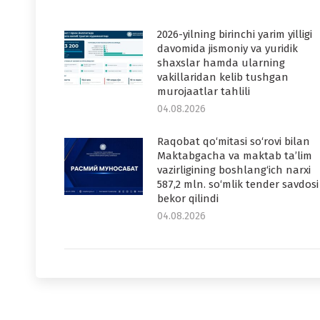
2026-yilning birinchi yarim yilligi
davomida jismoniy va yuridik
shaxslar hamda ularning
vakillaridan kelib tushgan
murojaatlar tahlili
04.08.2026
Raqobat qo‘mitasi so‘rovi bilan
Maktabgacha va maktab ta’lim
vazirligining boshlang‘ich narxi
587,2 mln. so‘mlik tender savdosi
bekor qilindi
04.08.2026