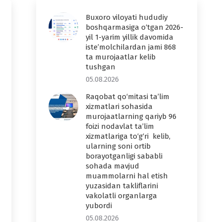
Buxoro viloyati hududiy
boshqarmasiga o‘tgan 2026-
yil 1-yarim yillik davomida
iste’molchilardan jami 868
ta murojaatlar kelib
tushgan
05.08.2026
Raqobat qo‘mitasi ta’lim
xizmatlari sohasida
murojaatlarning qariyb 96
foizi nodavlat ta’lim
xizmatlariga to‘g‘ri kelib,
ularning soni ortib
borayotganligi sababli
sohada mavjud
muammolarni hal etish
yuzasidan takliflarini
vakolatli organlarga
yubordi
05.08.2026