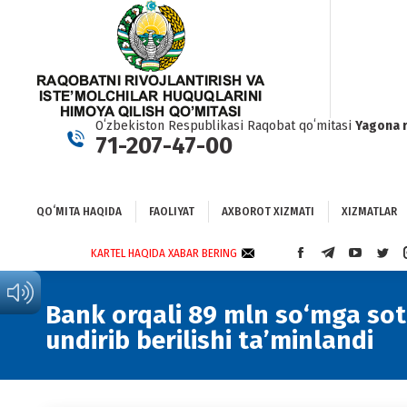
QOʻMITA HAQIDA
FAOLIYAT
AXBOROT XIZMATI
XIZMATLAR
BO
Oʻzbekiston Respublikasi Raqobat qoʻmitasi
Yagona 
71-207-47-00
QOʻMITA HAQIDA
FAOLIYAT
AXBOROT XIZMATI
XIZMATLAR
KARTEL HAQIDA XABAR BERING
FACEBOOK
TELEGRAM
YOUTUBE
TWI
PAGE
PAGE
PAGE
PAG
OPENS
OPENS
OPENS
OPE
Bank orqali 89 mln so‘mga sot
IN
IN
IN
IN
undirib berilishi ta’minlandi
NEW
NEW
NEW
NEW
WINDOW
WINDOW
WINDOW
WIN