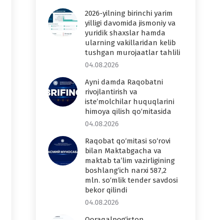
2026-yilning birinchi yarim
yilligi davomida jismoniy va
yuridik shaxslar hamda
ularning vakillaridan kelib
tushgan murojaatlar tahlili
04.08.2026
Ayni damda Raqobatni
rivojlantirish va
iste’molchilar huquqlarini
himoya qilish qo‘mitasida
04.08.2026
Raqobat qo‘mitasi so‘rovi
bilan Maktabgacha va
maktab ta’lim vazirligining
boshlang‘ich narxi 587,2
mln. so‘mlik tender savdosi
bekor qilindi
04.08.2026
Qoraqalpog‘iston