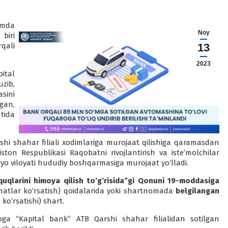
amda
Noy
biri
qali
13
2023
ital
zib,
sini
gan,
tida
hi shahar filiali xodimlariga murojaat qilishiga qaramasdan
ton Respublikasi Raqobatni rivojlantirish va iste’molchilar
yo viloyati hududiy boshqarmasiga murojaat yo‘lladi.
quqlarini himoya qilish to‘g‘risida”gi Qonuni 19-moddasiga
izmatlar ko‘rsatish) qoidalarida yoki shartnomada
belgilangan
 ko‘rsatishi) shart.
roga “Kapital bank” ATB Qarshi shahar filialidan sotilgan