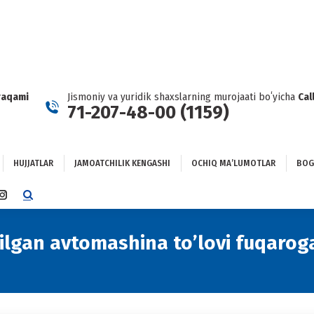
HUJJATLAR
JAMOATCHILIK KENGASHI
OCHIQ MAʼLUMOTLAR
GʻLANISH
raqami
Jismoniy va yuridik shaxslarning murojaati boʻyicha
Cal
71-207-48-00 (1159)
HUJJATLAR
JAMOATCHILIK KENGASHI
OCHIQ MAʼLUMOTLAR
BOG
TTER
INSTAGRAM
E
PAGE
NS
OPENS
ilgan avtomashina to’lovi fuqaroga
IN
NEW
DOW
WINDOW