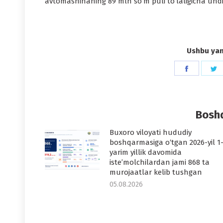
avtomashinaning 89 mln so‘m puli to‘laligicha undir
Ushbu yang
Share
S
on
o
Faceboo
T
Boshq
Buxoro viloyati hududiy
boshqarmasiga o‘tgan 2026-yil 1
yarim yillik davomida
iste’molchilardan jami 868 ta
murojaatlar kelib tushgan
05.08.2026