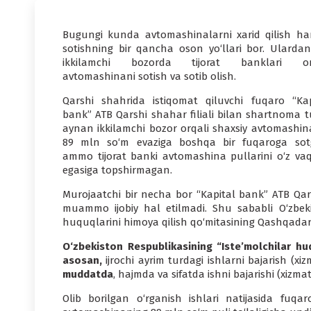
Bugungi kunda avtomashinalarni xarid qilish h
sotishning bir qancha oson yo‘llari bor. Ulardan 
ikkilamchi bozorda tijorat banklari or
avtomashinani sotish va sotib olish.
Qarshi shahrida istiqomat qiluvchi fuqaro “Kap
bank” ATB Qarshi shahar filiali bilan shartnoma tu
aynan ikkilamchi bozor orqali shaxsiy avtomashina
89 mln so‘m evaziga boshqa bir fuqaroga sot
ammo tijorat banki avtomashina pullarini o‘z vaq
egasiga topshirmagan.
Murojaatchi bir necha bor “Kapital bank” ATB Qars
muammo ijobiy hal etilmadi. Shu sababli O‘zbekis
huquqlarini himoya qilish qo‘mitasining Qashqadar
O‘zbekiston Respublikasining “Iste’molchilar hu
asosan,
ijrochi ayrim turdagi ishlarni bajarish (x
muddatda
, hajmda va sifatda ishni bajarishi (xizmat
Olib borilgan o‘rganish ishlari natijasida fuqa