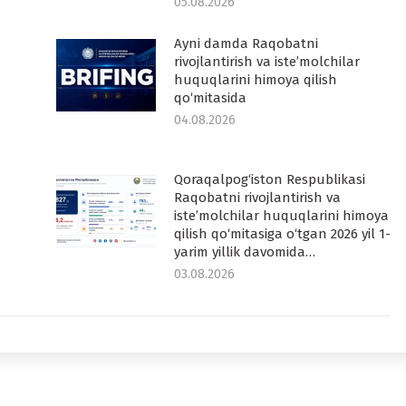
05.08.2026
Ayni damda Raqobatni
rivojlantirish va iste’molchilar
huquqlarini himoya qilish
qo‘mitasida
04.08.2026
Qoraqalpog‘iston Respublikasi
Raqobatni rivojlantirish va
iste’molchilar huquqlarini himoya
qilish qo‘mitasiga o‘tgan 2026 yil 1-
yarim yillik davomida…
03.08.2026