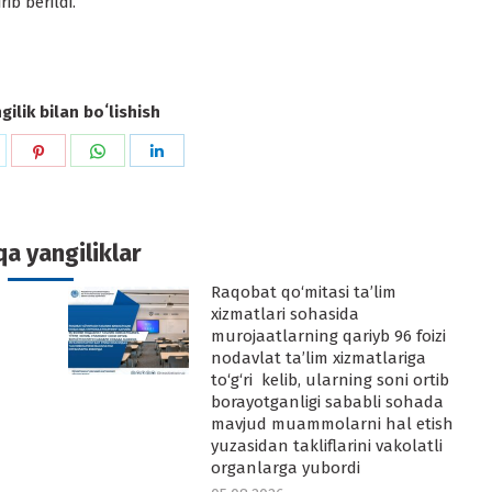
ib berildi.
ilik bilan boʻlishish
hare
Share
Share
Share
n
on
on
on
k
witter
Pinterest
WhatsApp
LinkedIn
a yangiliklar
Raqobat qo‘mitasi ta’lim
-
xizmatlari sohasida
murojaatlarning qariyb 96 foizi
nodavlat ta’lim xizmatlariga
to‘g‘ri kelib, ularning soni ortib
borayotganligi sababli sohada
mavjud muammolarni hal etish
yuzasidan takliflarini vakolatli
organlarga yubordi