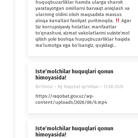
huquqbuzarliklar hamda ularga sharoit
yaratayotgan omillarni barvaqt aniqlash va
ularning oldini olish maqsadida maxsus
aloqa kanallari faoliyat yuritmoqda.
Agar
Siz korrupsiyaviy holatlar, manfaatlar
to‘qnashuvi, xizmat vakolatlarini suiiste’mol
qilish yoki boshqa huquqbuzarliklar haqida
ma’lumotga ega bo‘lsangiz, quyidagi…
Iste’molchilar huquqlari qonun
himoyasida!
Bo'limsiz
By
Raqobat qo'mitasi
12.06.2026
https://raqobat.gov.uz/wp-
content/uploads/2026/06/6.mp4
Iste’molchilar huquqlari qonun
himoyasida!