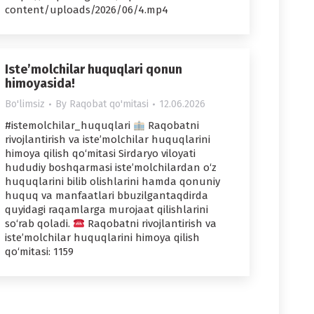
content/uploads/2026/06/4.mp4
Iste’molchilar huquqlari qonun
himoyasida!
Bo'limsiz
By
Raqobat qo'mitasi
12.06.2026
#istemolchilar_huquqlari
Raqobatni
rivojlantirish va iste’molchilar huquqlarini
himoya qilish qo‘mitasi Sirdaryo viloyati
hududiy boshqarmasi iste’molchilardan o‘z
huquqlarini bilib olishlarini hamda qonuniy
huquq va manfaatlari bbuzilgantaqdirda
quyidagi raqamlarga murojaat qilishlarini
so‘rab qoladi.
Raqobatni rivojlantirish va
iste’molchilar huquqlarini himoya qilish
qo‘mitasi: 1159