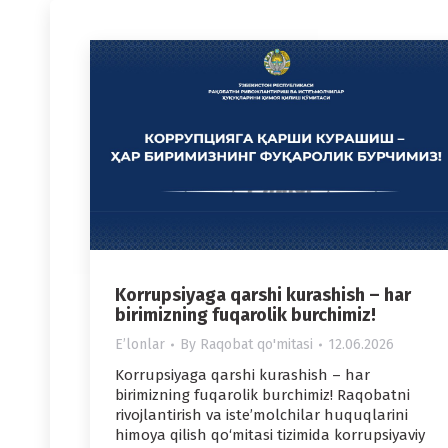
Korrupsiyaga qarshi kurashish – har
birimizning fuqarolik burchimiz!
Eʼlonlar
By
Raqobat qo'mitasi
12.06.2026
Korrupsiyaga qarshi kurashish – har
birimizning fuqarolik burchimiz! Raqobatni
rivojlantirish va iste’molchilar huquqlarini
himoya qilish qo‘mitasi tizimida korrupsiyaviy