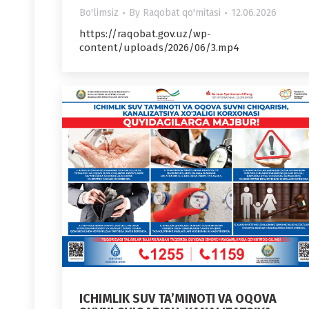
Bo'limsiz
By
Raqobat qo'mitasi
12.06.2026
https://raqobat.gov.uz/wp-
content/uploads/2026/06/3.mp4
ICHIMLIK SUV TA’MINOTI VA OQOVA