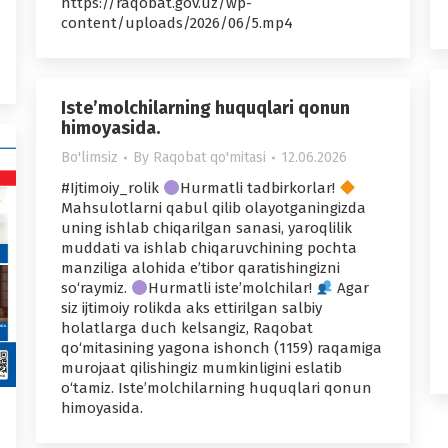
https://raqobat.gov.uz/wp-
content/uploads/2026/06/5.mp4
Iste’molchilarning huquqlari qonun
himoyasida.
Bo'limsiz
By
Raqobat qo'mitasi
12.06.2026
#Ijtimoiy_rolik
Hurmatli tadbirkorlar!
Mahsulotlarni qabul qilib olayotganingizda
uning ishlab chiqarilgan sanasi, yaroqlilik
muddati va ishlab chiqaruvchining pochta
manziliga alohida e’tibor qaratishingizni
so‘raymiz.
Hurmatli iste’molchilar!
Agar
siz ijtimoiy rolikda aks ettirilgan salbiy
holatlarga duch kelsangiz, Raqobat
qo‘mitasining yagona ishonch (1159) raqamiga
murojaat qilishingiz mumkinligini eslatib
o‘tamiz. Iste’molchilarning huquqlari qonun
himoyasida.