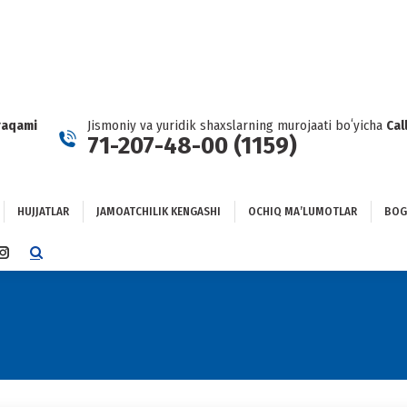
HUJJATLAR
JAMOATCHILIK KENGASHI
OCHIQ MAʼLUMOTLAR
GʻLANISH
raqami
Jismoniy va yuridik shaxslarning murojaati boʻyicha
Cal
71-207-48-00 (1159)
HUJJATLAR
JAMOATCHILIK KENGASHI
OCHIQ MAʼLUMOTLAR
BOG
TTER
INSTAGRAM
E
PAGE
NS
OPENS
IN
NEW
DOW
WINDOW