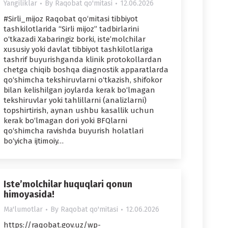
Yangiliklar
By
Raqobat qo'mitasi
12.06.2026
#Sirli_mijoz Raqobat qo‘mitasi tibbiyot
tashkilotlarida “Sirli mijoz” tadbirlarini
o‘tkazadi Xabaringiz borki, iste’molchilar
xususiy yoki davlat tibbiyot tashkilotlariga
tashrif buyurishganda klinik protokollardan
chetga chiqib boshqa diagnostik apparatlarda
qo‘shimcha tekshiruvlarni o‘tkazish, shifokor
bilan kelishilgan joylarda kerak bo‘lmagan
tekshiruvlar yoki tahlillarni (analizlarni)
topshirtirish, aynan ushbu kasallik uchun
kerak bo‘lmagan dori yoki BFQlarni
qo‘shimcha ravishda buyurish holatlari
bo‘yicha ijtimoiy…
Iste’molchilar huquqlari qonun
himoyasida!
Ma'lumotlar
By
Raqobat qo'mitasi
12.06.2026
https://raqobat.gov.uz/wp-