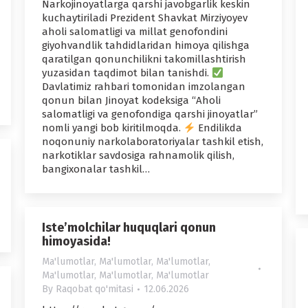
Narkojinoyatlarga qarshi javobgarlik keskin
kuchaytiriladi Prezident Shavkat Mirziyoyev
aholi salomatligi va millat genofondini
giyohvandlik tahdidlaridan himoya qilishga
qaratilgan qonunchilikni takomillashtirish
yuzasidan taqdimot bilan tanishdi.
Davlatimiz rahbari tomonidan imzolangan
qonun bilan Jinoyat kodeksiga “Aholi
salomatligi va genofondiga qarshi jinoyatlar”
nomli yangi bob kiritilmoqda.
Endilikda
noqonuniy narkolaboratoriyalar tashkil etish,
narkotiklar savdosiga rahnamolik qilish,
bangixonalar tashkil…
Iste’molchilar huquqlari qonun
himoyasida!
Ma'lumotlar
,
Ma'lumotlar
,
Ma'lumotlar
,
Ma'lumotlar
,
Ma'lumotlar
,
Ma'lumotlar
By
Raqobat qo'mitasi
12.06.2026