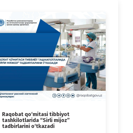
Raqobat qo‘mitasi tibbiyot
tashkilotlarida “Sirli mijoz”
tadbirlarini o‘tkazadi