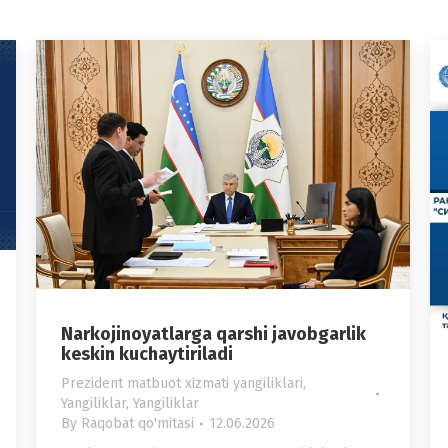
Narkojinoyatlarga qarshi javobgarlik
keskin kuchaytiriladi
Prezident matbuot xizmati yangiliklari
,
Yangiliklar
,
Yangiliklar
By
Raqobat qo'mitasi
12.06.2026