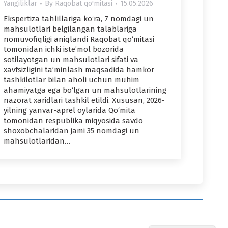
Yangiliklar
By
Raqobat qo'mitasi
15.05.2026
Ekspertiza tahlillariga ko‘ra, 7 nomdagi un
mahsulotlari belgilangan talablariga
nomuvofiqligi aniqlandi Raqobat qo‘mitasi
tomonidan ichki iste’mol bozorida
sotilayotgan un mahsulotlari sifati va
xavfsizligini ta’minlash maqsadida hamkor
tashkilotlar bilan aholi uchun muhim
ahamiyatga ega bo‘lgan un mahsulotlarining
nazorat xaridlari tashkil etildi. Xususan, 2026-
yilning yanvar-aprel oylarida Qo‘mita
tomonidan respublika miqyosida savdo
shoxobchalaridan jami 35 nomdagi un
mahsulotlaridan…