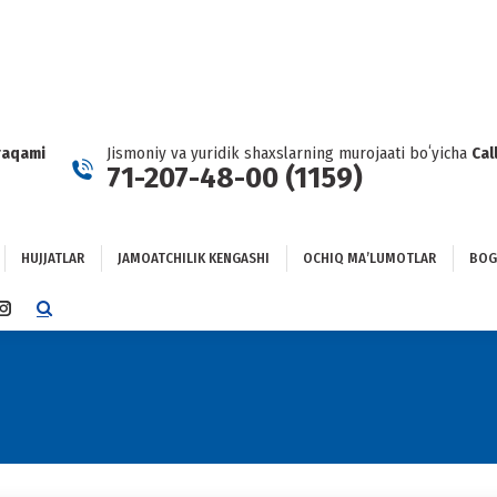
HUJJATLAR
JAMOATCHILIK KENGASHI
OCHIQ MAʼLUMOTLAR
GʻLANISH
raqami
Jismoniy va yuridik shaxslarning murojaati boʻyicha
Cal
71-207-48-00 (1159)
HUJJATLAR
JAMOATCHILIK KENGASHI
OCHIQ MAʼLUMOTLAR
BOG
TTER
INSTAGRAM
E
PAGE
NS
OPENS
IN
NEW
DOW
WINDOW