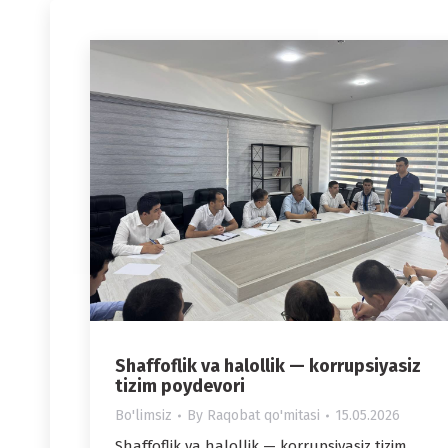
Shaffoflik va halollik — korrupsiyasiz
tizim poydevori
Bo'limsiz
By
Raqobat qo'mitasi
15.05.2026
Shaffoflik va halollik — korrupsiyasiz tizim