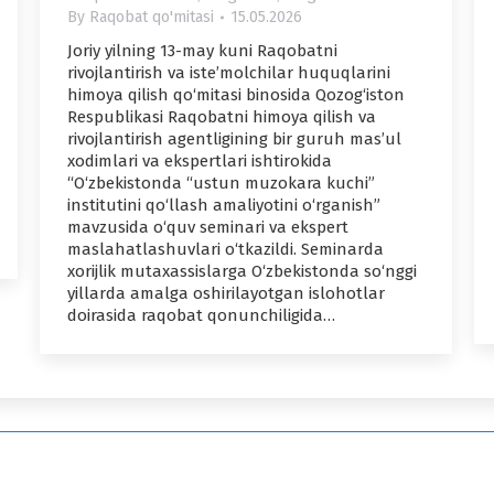
By
Raqobat qo'mitasi
15.05.2026
Joriy yilning 13-may kuni Raqobatni
rivojlantirish va iste’molchilar huquqlarini
himoya qilish qo‘mitasi binosida Qozog‘iston
Respublikasi Raqobatni himoya qilish va
rivojlantirish agentligining bir guruh mas’ul
xodimlari va ekspertlari ishtirokida
“O‘zbekistonda “ustun muzokara kuchi”
institutini qo‘llash amaliyotini o‘rganish”
mavzusida o‘quv seminari va ekspert
maslahatlashuvlari o‘tkazildi. Seminarda
xorijlik mutaxassislarga O‘zbekistonda so‘nggi
yillarda amalga oshirilayotgan islohotlar
doirasida raqobat qonunchiligida…