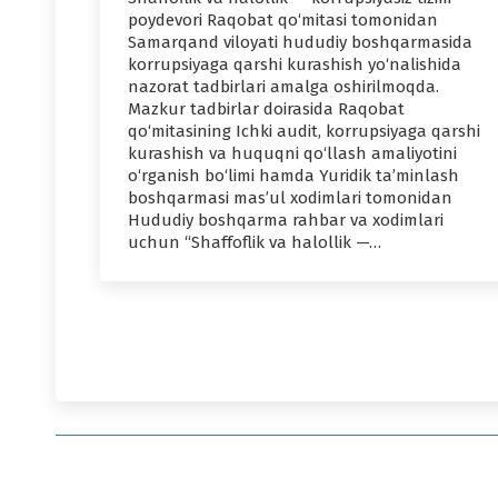
poydevori Raqobat qo‘mitasi tomonidan
Samarqand viloyati hududiy boshqarmasida
korrupsiyaga qarshi kurashish yo‘nalishida
nazorat tadbirlari amalga oshirilmoqda.
Mazkur tadbirlar doirasida Raqobat
qo‘mitasining Ichki audit, korrupsiyaga qarshi
kurashish va huquqni qo‘llash amaliyotini
o‘rganish bo‘limi hamda Yuridik ta’minlash
boshqarmasi mas’ul xodimlari tomonidan
Hududiy boshqarma rahbar va xodimlari
uchun “Shaffoflik va halollik —…