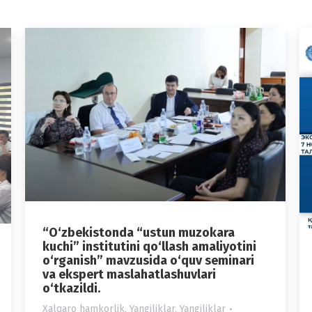
“O‘zbekistonda “ustun muzokara
kuchi” institutini qo‘llash amaliyotini
o‘rganish” mavzusida o‘quv seminari
va ekspert maslahatlashuvlari
o‘tkazildi.
Xalqaro hamkorlik
,
Yangiliklar
,
Yangiliklar