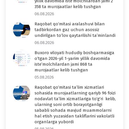
yillik davomida iste’molchilardan jami 2
358 ta murojaatlar kelib tushgan
06.08.2026
Raqobat qo‘mitasi aralashuvi bilan
tadbirkordan gaz uchun asossiz
undirilgan to‘lov qaytarilishi ta’minlandi
06.08.2026
Buxoro viloyati hududiy boshqarmasiga
o‘tgan 2026-yil 1-yarim yillik davomida
iste’molchilardan jami 868 ta
murojaatlar kelib tushgan
05.08.2026
Raqobat qo‘mitasi ta’lim xizmatlari
sohasida murojaatlarning qariyb 96 foizi
nodavlat ta’lim xizmatlariga to‘g‘ri kelib,
ularning soni ortib borayotganligi
sababli sohada mavjud muammolarni
hal etish yuzasidan takliflarini vakolatli
organlarga yubordi