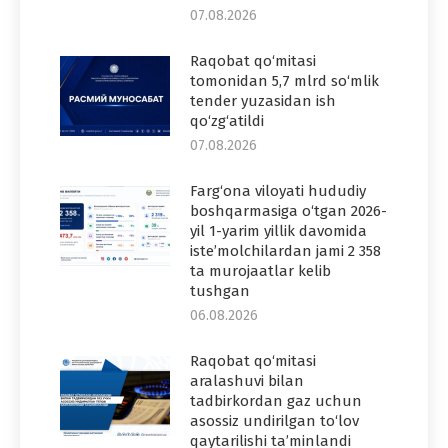
07.08.2026
Raqobat qo‘mitasi
tomonidan 5,7 mlrd so‘mlik
tender yuzasidan ish
qo‘zg‘atildi
07.08.2026
Farg‘ona viloyati hududiy
boshqarmasiga o‘tgan 2026-
yil 1-yarim yillik davomida
iste’molchilardan jami 2 358
ta murojaatlar kelib
tushgan
06.08.2026
Raqobat qo‘mitasi
aralashuvi bilan
tadbirkordan gaz uchun
asossiz undirilgan to‘lov
qaytarilishi ta’minlandi