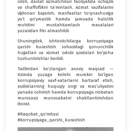
olish, davlat xizmatchilari faoliyatida ochiqlik
va shaffoflikni ta’minlash, xizmat vazifalarini
vijdonan bajarish, manfaatlar to‘qnashuviga
yo‘l qo‘ymaslik hamda jamoada halollik
muhitini mustahkamlash masalalari
yuzasidan fikr almashildi.
Shuningdek, ishtirokchilarga korrupsiyaga
qarshi kurashish sohasidagi qonunchilik
hujjatlari va xizmat odobi qoidalari bo‘yicha
tushuntirishlar berildi.
Tadbirdan ko‘zlangan asosiy maqsad —
tizimda yuzaga kelishi mumkin bo‘lgan
korrupsiyaviy xavf-xatarlarni bartaraf etish,
xodimlarning huquqiy ongi va mas’uliyatini
yanada oshirish hamda korrupsiyaga nisbatan
murosasiz munosabatni shakllantirishdan
iborat.
#Raqobat_qo‘mitasi
#korrupsiyaga_qarshi_kurashish