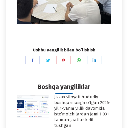
Ushbu yangilik bilan boʻlishish
Share
Share
Share
Share
Share
on
on
on
on
on
Facebook
Twitter
Pinterest
WhatsApp
LinkedIn
Boshqa yangiliklar
Jizzax viloyati hududiy
boshqarmasiga o‘tgan 2026-
yil 1-yarim yillik davomida
iste’molchilardan jami 1 031
ta murojaatlar kelib
tushgan