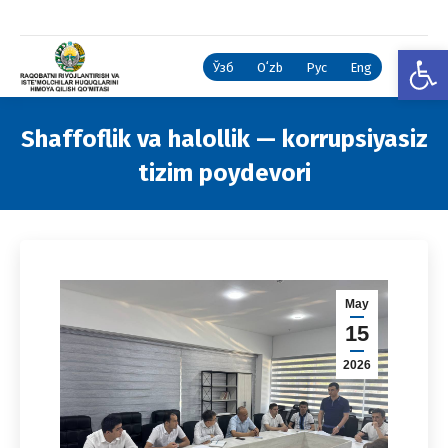
Open
Ўзб
Oʻzb
Рус
Eng
Shaffoflik va halollik — korrupsiyasiz
tizim poydevori
You are here:
May
15
2026