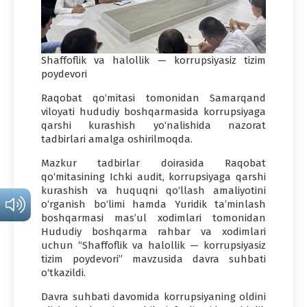
Shaffoflik va halollik — korrupsiyasiz tizim
poydevori
Raqobat qo‘mitasi tomonidan Samarqand
viloyati hududiy boshqarmasida korrupsiyaga
qarshi kurashish yo‘nalishida nazorat
tadbirlari amalga oshirilmoqda.
Mazkur tadbirlar doirasida Raqobat
qo‘mitasining Ichki audit, korrupsiyaga qarshi
kurashish va huquqni qo‘llash amaliyotini
o‘rganish bo‘limi hamda Yuridik ta’minlash
boshqarmasi mas’ul xodimlari tomonidan
Hududiy boshqarma rahbar va xodimlari
uchun “Shaffoflik va halollik — korrupsiyasiz
tizim poydevori” mavzusida davra suhbati
o‘tkazildi.
Davra suhbati davomida korrupsiyaning oldini