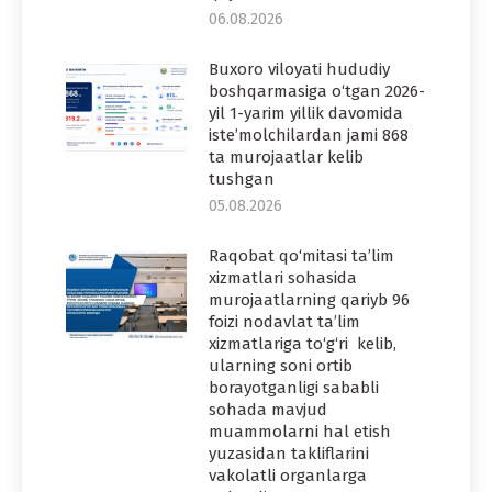
06.08.2026
Buxoro viloyati hududiy
boshqarmasiga o‘tgan 2026-
yil 1-yarim yillik davomida
iste’molchilardan jami 868
ta murojaatlar kelib
tushgan
05.08.2026
Raqobat qo‘mitasi ta’lim
xizmatlari sohasida
murojaatlarning qariyb 96
foizi nodavlat ta’lim
xizmatlariga to‘g‘ri kelib,
ularning soni ortib
borayotganligi sababli
sohada mavjud
muammolarni hal etish
yuzasidan takliflarini
vakolatli organlarga