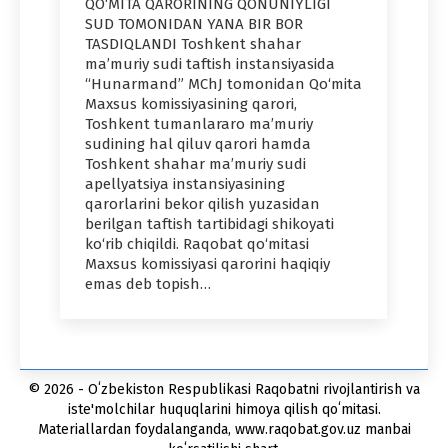
QO‘MITA QARORINING QONUNIYLIGI
SUD TOMONIDAN YANA BIR BOR
TASDIQLANDI Toshkent shahar
ma’muriy sudi taftish instansiyasida
“Hunarmand” MChJ tomonidan Qo‘mita
Maxsus komissiyasining qarori,
Toshkent tumanlararo ma’muriy
sudining hal qiluv qarori hamda
Toshkent shahar ma’muriy sudi
apellyatsiya instansiyasining
qarorlarini bekor qilish yuzasidan
berilgan taftish tartibidagi shikoyati
ko‘rib chiqildi. Raqobat qo‘mitasi
Maxsus komissiyasi qarorini haqiqiy
emas deb topish…
© 2026 - Oʻzbekiston Respublikasi Raqobatni rivojlantirish va
iste'molchilar huquqlarini himoya qilish qoʻmitasi.
Materiallardan foydalanganda, www.raqobat.gov.uz manbai