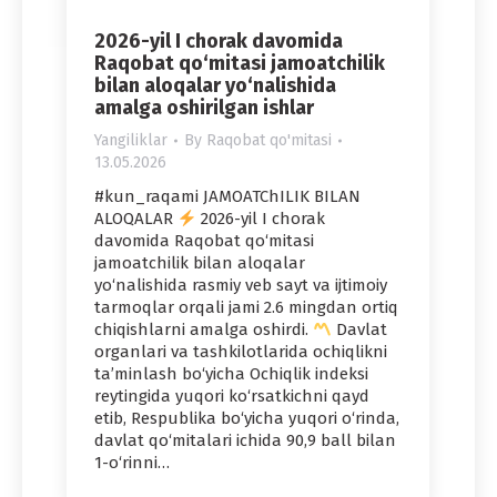
2026-yil I chorak davomida
Raqobat qo‘mitasi jamoatchilik
bilan aloqalar yo‘nalishida
amalga oshirilgan ishlar
Yangiliklar
By
Raqobat qo'mitasi
13.05.2026
#kun_raqami JAMOATChILIK BILAN
ALOQALAR
2026-yil I chorak
davomida Raqobat qo‘mitasi
jamoatchilik bilan aloqalar
yo‘nalishida rasmiy veb sayt va ijtimoiy
tarmoqlar orqali jami 2.6 mingdan ortiq
chiqishlarni amalga oshirdi.
Davlat
organlari va tashkilotlarida ochiqlikni
ta’minlash bo‘yicha Ochiqlik indeksi
reytingida yuqori ko‘rsatkichni qayd
etib, Respublika bo‘yicha yuqori o‘rinda,
davlat qo‘mitalari ichida 90,9 ball bilan
1-o‘rinni…