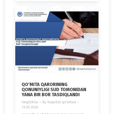
QO‘MITA QARORINING
QONUNIYLIGI SUD TOMONIDAN
YANA BIR BOR TASDIQLANDI
Yangiliklar
By
Raqobat qo'mitasi
13.05.2026