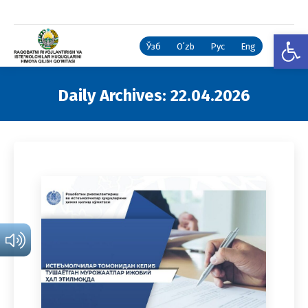
Open
Ўзб
Oʻzb
Рус
Eng
Daily Archives:
22.04.2026
You are here: