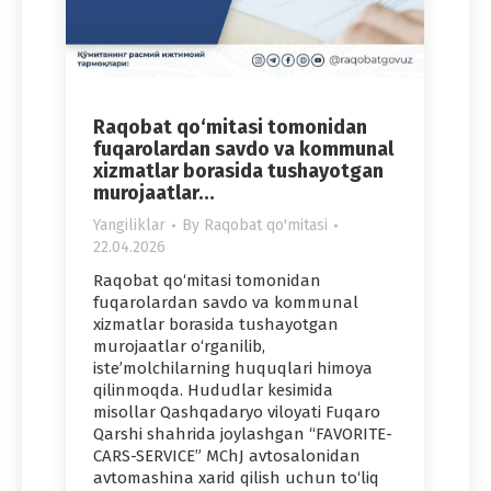
Raqobat qo‘mitasi tomonidan
fuqarolardan savdo va kommunal
xizmatlar borasida tushayotgan
murojaatlar…
Yangiliklar
By
Raqobat qo'mitasi
22.04.2026
Raqobat qo‘mitasi tomonidan
fuqarolardan savdo va kommunal
xizmatlar borasida tushayotgan
murojaatlar o‘rganilib,
iste’molchilarning huquqlari himoya
qilinmoqda. Hududlar kesimida
misollar Qashqadaryo viloyati Fuqaro
Qarshi shahrida joylashgan “FAVORITE-
CARS-SERVICE” MChJ avtosalonidan
avtomashina xarid qilish uchun to‘liq