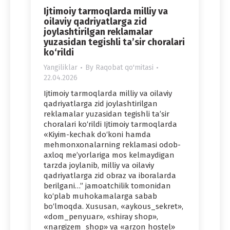
Ijtimoiy tarmoqlarda milliy va
oilaviy qadriyatlarga zid
joylashtirilgan reklamalar
yuzasidan tegishli ta’sir choralari
ko‘rildi
Yangiliklar
By
Raqobat qo'mitasi
22.04.2026
Ijtimoiy tarmoqlarda milliy va oilaviy
qadriyatlarga zid joylashtirilgan
reklamalar yuzasidan tegishli ta’sir
choralari ko‘rildi Ijtimoiy tarmoqlarda
«Kiyim-kechak do‘koni hamda
mehmonxonalarning reklamasi odob-
axloq me’yorlariga mos kelmaydigan
tarzda joylanib, milliy va oilaviy
qadriyatlarga zid obraz va iboralarda
berilgani…” jamoatchilik tomonidan
ko‘plab muhokamalarga sabab
bo‘lmoqda. Xususan, «aykous_sekret»,
«dom_penyuar», «shiray shop»,
«nargizem_shop» va «arzon hostel»